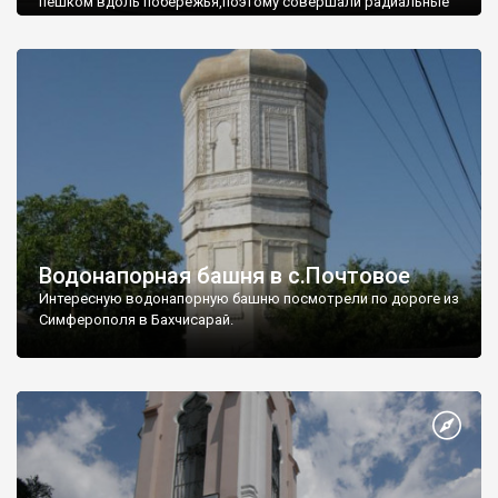
пешком вдоль побережья,поэтому совершали радиальные
вылазки из Оленевки.
Водонапорная башня в с.Почтовое
Интересную водонапорную башню посмотрели по дороге из
Симферополя в Бахчисарай.