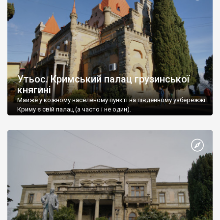
Утьос. Кримський палац грузинської
княгині
Майже у кожному населеному пункті на південному узбережжі
Криму є свій палац (а часто і не один).