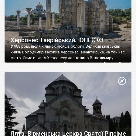
Херсонес Таврійський. ЮНЕСКО
У 988 році, після кількох місяців облоги, Великий київський
князь Володимир захопив Херсонес, візантійське, на той час,
місто. Саме взяття Херсонесу дозволило Володимиру
диктувати свої умови візантійському імператору Василю ІІ, та
одружитися з його дочкою Ганною. Цього ж року, в
Херсонесі Володимир-язичник, став Василем-християнином.
А потім було Хрещення Русі. На честь Херсонесу Таврійського
названо місто […]
Ялта. Вірменська церква Святої Ріпсіме