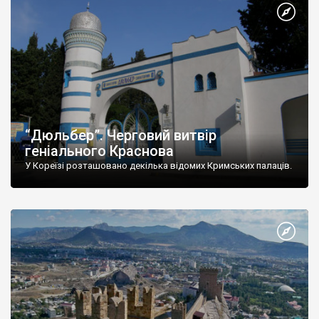
“Дюльбер”. Черговий витвір
геніального Краснова
У Кореїзі розташовано декілька відомих Кримських палаців.