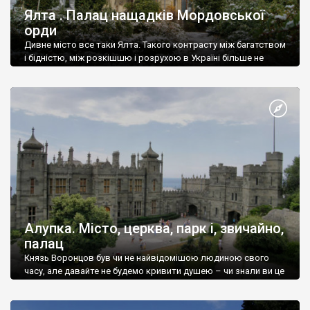
Ялта . Палац нащадків Мордовської
орди
Дивне місто все таки Ялта. Такого контрасту між багатством
і бідністю, між розкішшю і розрухою в Україні більше не
знайдеш.
Алупка. Місто, церква, парк і, звичайно,
палац
Князь Воронцов був чи не найвідомішою людиною свого
часу, але давайте не будемо кривити душею – чи знали ви це
прізвище до відвідин Алупки? Мабуть все таки ні.