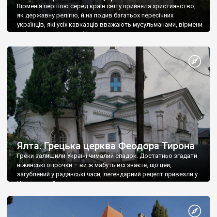
Вірменія першою серед країн світу прийняла християнство,
як державну релігію, й на подив багатьох пересічних
українців, які усіх кавказців вважають мусульманами, вірмени
є відданими вірянами Христа
Ялта. Грецька церква Феодора Тирона
Греки залишили Україні чималий спадок. Достатньо згадати
ніжинські огірочки – ви ж мабуть всі знаєте, що цей,
загублений у радянські часи, легендарний рецепт привезли у
Ніжин греки?