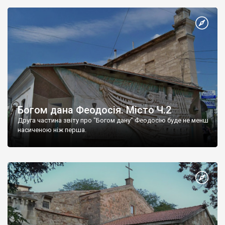
Богом дана Феодосія. Місто Ч.2
Друга частина звіту про "Богом дану" Феодосію буде не менш
насиченою ніж перша.