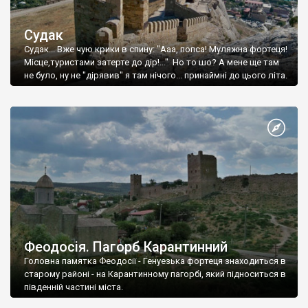
Судак
Судак... Вже чую крики в спину: "Ааа, попса! Муляжна фортеця!
Місце,туристами затерте до дір!..." Но то шо? А мене ще там
не було, ну не "дірявив" я там нічого... принаймні до цього літа.
Феодосія. Пагорб Карантинний
Головна памятка Феодосії - Генуезька фортеця знаходиться в
старому районі - на Карантинному пагорбі, який підноситься в
південній частині міста.