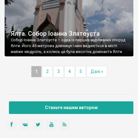
Ялта. Собор Іоанна Златоуста
Собор Іоанна Златоуста – одна із перших мурованих споруд
Ялти. Його 45-метрова дзвіниця і нині видніється в місті
майже звідусіль, а колись це була висотна домінанта Ялти.
1
2
3
4
5
Далі »
Станьте нашим автором