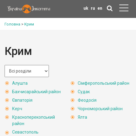
uk
ru
en
Головна
>
Крим
Крим
Алушта
Сімферопольський район
Бахчисарайський район
Судак
Євпаторія
Феодосія
Керч
Чорноморський район
Красноперекопський
Ялта
район
Севастополь