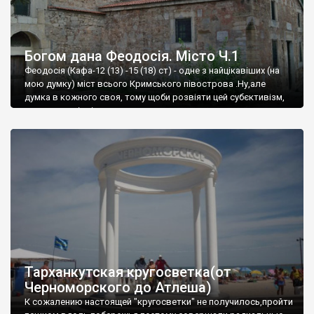
Богом дана Феодосія. Місто Ч.1
Феодосія (Кафа-12 (13) -15 (18) ст) - одне з найцікавіших (на
мою думку) міст всього Кримського півострова .Ну,але
думка в кожного своя, тому щоби розвіяти цей субєктивізм,
запрошую відвідати це
Тарханкутская кругосветка(от
Черноморского до Атлеша)
К сожалению настоящей "кругосветки" не получилось,пройти