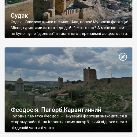
Судак
Судак... Вже чую крики в спину: "Ааа, попса! Муляжна фортеця!
Місце,туристами затерте до дір!..." Но то шо? А мене ще там
не було, ну не "дірявив" я там нічого... принаймні до цього літа.
Феодосія. Пагорб Карантинний
Головна памятка Феодосії - Генуезька фортеця знаходиться в
старому районі - на Карантинному пагорбі, який підноситься в
південній частині міста.