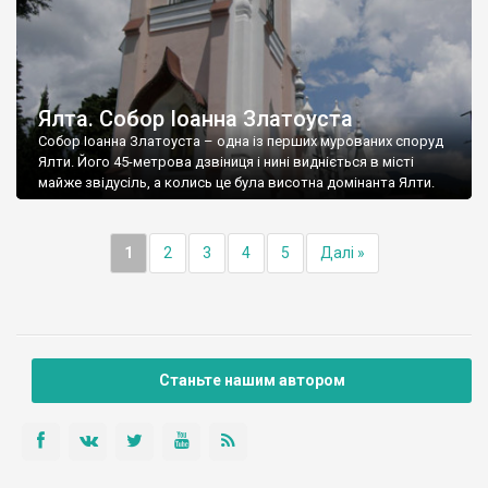
Ялта. Собор Іоанна Златоуста
Собор Іоанна Златоуста – одна із перших мурованих споруд
Ялти. Його 45-метрова дзвіниця і нині видніється в місті
майже звідусіль, а колись це була висотна домінанта Ялти.
1
2
3
4
5
Далі »
Станьте нашим автором