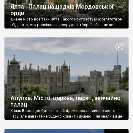
Ялта . Палац нащадків Мордовської
орди
Дивне місто все таки Ялта. Такого контрасту між багатством
і бідністю, між розкішшю і розрухою в Україні більше не
знайдеш.
Алупка. Місто, церква, парк і, звичайно,
палац
Князь Воронцов був чи не найвідомішою людиною свого
часу, але давайте не будемо кривити душею – чи знали ви це
прізвище до відвідин Алупки? Мабуть все таки ні.