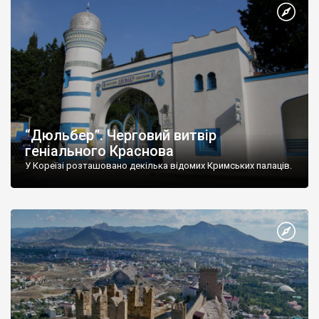
“Дюльбер”. Черговий витвір
геніального Краснова
У Кореїзі розташовано декілька відомих Кримських палаців.