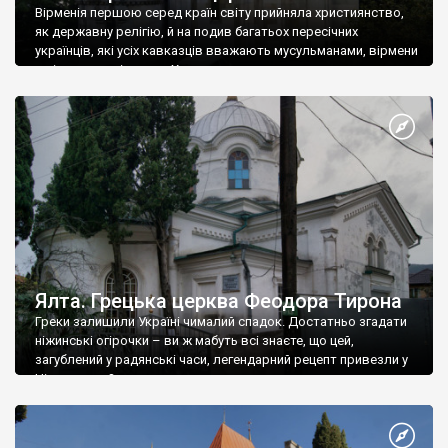
Вірменія першою серед країн світу прийняла християнство,
як державну релігію, й на подив багатьох пересічних
українців, які усіх кавказців вважають мусульманами, вірмени
є відданими вірянами Христа
Ялта. Грецька церква Феодора Тирона
Греки залишили Україні чималий спадок. Достатньо згадати
ніжинські огірочки – ви ж мабуть всі знаєте, що цей,
загублений у радянські часи, легендарний рецепт привезли у
Ніжин греки?