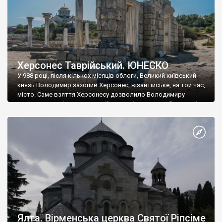
Херсонес Таврійський. ЮНЕСКО
У 988 році, після кількох місяців облоги, Великий київський
князь Володимир захопив Херсонес, візантійське, на той час,
місто. Саме взяття Херсонесу дозволило Володимиру
диктувати свої умови візантійському імператору Василю ІІ, та
одружитися з його дочкою Ганною. Цього ж року, в
Херсонесі Володимир-язичник, став Василем-християнином.
А потім було Хрещення Русі. На честь Херсонесу Таврійського
названо місто […]
Ялта. Вірменська церква Святої Ріпсіме