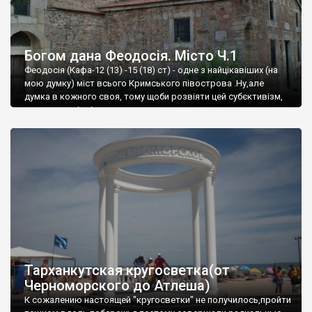
Богом дана Феодосія. Місто Ч.1
Феодосія (Кафа-12 (13) -15 (18) ст) - одне з найцікавіших (на
мою думку) міст всього Кримського півострова .Ну,але
думка в кожного своя, тому щоби розвіяти цей субєктивізм,
запрошую відвідати це
Тарханкутская кругосветка(от
Черноморского до Атлеша)
К сожалению настоящей "кругосветки" не получилось,пройти