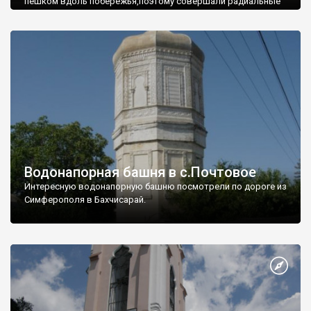
пешком вдоль побережья,поэтому совершали радиальные
вылазки из Оленевки.
Водонапорная башня в с.Почтовое
Интересную водонапорную башню посмотрели по дороге из
Симферополя в Бахчисарай.