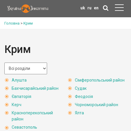
uk
ru
en
Головна
>
Крим
Крим
Алушта
Сімферопольський район
Бахчисарайський район
Судак
Євпаторія
Феодосія
Керч
Чорноморський район
Красноперекопський
Ялта
район
Севастополь