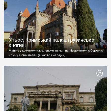
Утьос. Кримський палац грузинської
княгині
Майже у кожному населеному пункті на південному узбережжі
Криму є свій палац (а часто і не один).