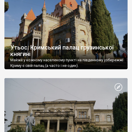
Утьос. Кримський палац грузинської
княгині
Майже у кожному населеному пункті на південному узбережжі
Криму є свій палац (а часто і не один).