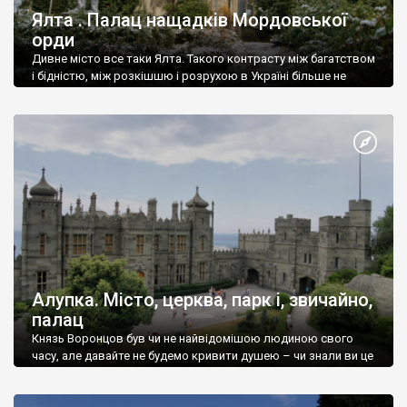
Ялта . Палац нащадків Мордовської
орди
Дивне місто все таки Ялта. Такого контрасту між багатством
і бідністю, між розкішшю і розрухою в Україні більше не
знайдеш.
Алупка. Місто, церква, парк і, звичайно,
палац
Князь Воронцов був чи не найвідомішою людиною свого
часу, але давайте не будемо кривити душею – чи знали ви це
прізвище до відвідин Алупки? Мабуть все таки ні.