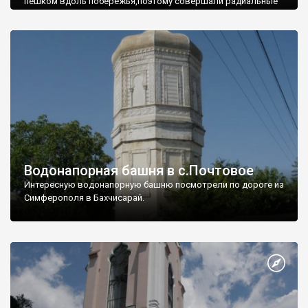
пешком вдоль побережья,поэтому совершали радиальные
вылазки из Оленевки.
Водонапорная башня в с.Почтовое
Интересную водонапорную башню посмотрели по дороге из
Симферополя в Бахчисарай.