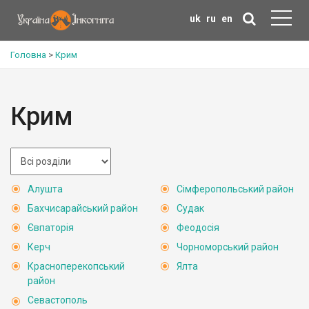
uk
ru
en
Головна
>
Крим
Крим
Алушта
Сімферопольський район
Бахчисарайський район
Судак
Євпаторія
Феодосія
Керч
Чорноморський район
Красноперекопський
Ялта
район
Севастополь