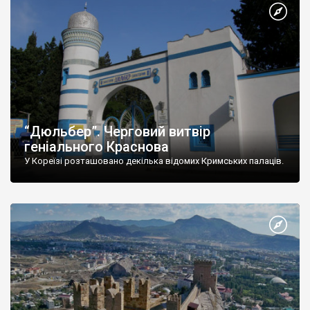
“Дюльбер”. Черговий витвір
геніального Краснова
У Кореїзі розташовано декілька відомих Кримських палаців.