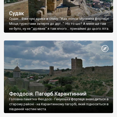
Судак
Судак... Вже чую крики в спину: "Ааа, попса! Муляжна фортеця!
Місце,туристами затерте до дір!..." Но то шо? А мене ще там
не було, ну не "дірявив" я там нічого... принаймні до цього літа.
Феодосія. Пагорб Карантинний
Головна памятка Феодосії - Генуезька фортеця знаходиться в
старому районі - на Карантинному пагорбі, який підноситься в
південній частині міста.