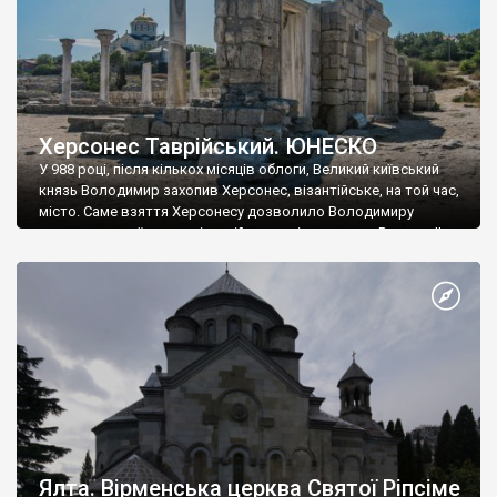
Херсонес Таврійський. ЮНЕСКО
У 988 році, після кількох місяців облоги, Великий київський
князь Володимир захопив Херсонес, візантійське, на той час,
місто. Саме взяття Херсонесу дозволило Володимиру
диктувати свої умови візантійському імператору Василю ІІ, та
одружитися з його дочкою Ганною. Цього ж року, в
Херсонесі Володимир-язичник, став Василем-християнином.
А потім було Хрещення Русі. На честь Херсонесу Таврійського
названо місто […]
Ялта. Вірменська церква Святої Ріпсіме