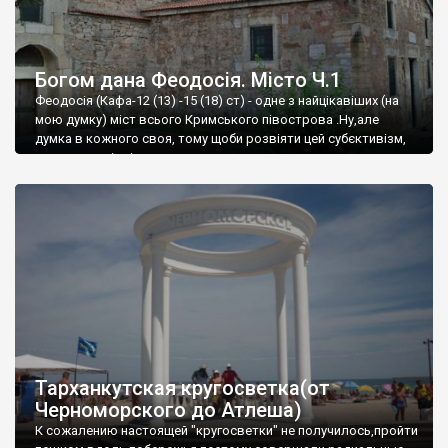
Богом дана Феодосія. Місто Ч.1
Феодосія (Кафа-12 (13) -15 (18) ст) - одне з найцікавіших (на
мою думку) міст всього Кримського півострова .Ну,але
думка в кожного своя, тому щоби розвіяти цей субєктивізм,
запрошую відвідати це
Тарханкутская кругосветка(от
Черноморского до Атлеша)
К сожалению настоящей "кругосветки" не получилось,пройти