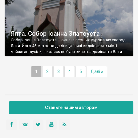
Ялта. Собор Іоанна Златоуста
Собор Іоанна Златоуста – одна із перших мурованих споруд
Ялти. Його 45-метрова дзвіниця і нині видніється в місті
майже звідусіль, а колись це була висотна домінанта Ялти.
1
2
3
4
5
Далі »
Станьте нашим автором