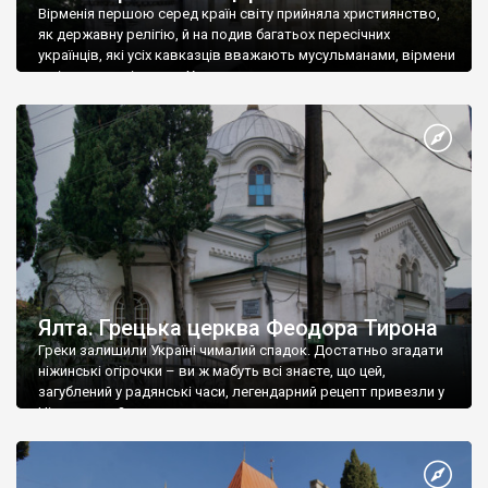
Вірменія першою серед країн світу прийняла християнство,
як державну релігію, й на подив багатьох пересічних
українців, які усіх кавказців вважають мусульманами, вірмени
є відданими вірянами Христа
Ялта. Грецька церква Феодора Тирона
Греки залишили Україні чималий спадок. Достатньо згадати
ніжинські огірочки – ви ж мабуть всі знаєте, що цей,
загублений у радянські часи, легендарний рецепт привезли у
Ніжин греки?