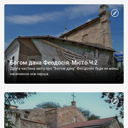
Богом дана Феодосія. Місто Ч.2
Друга частина звіту про "Богом дану" Феодосію буде не менш
насиченою ніж перша.