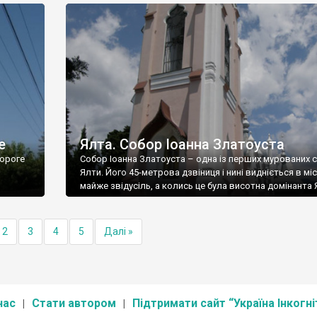
е
Ялта. Собор Іоанна Златоуста
ороге
Собор Іоанна Златоуста – одна із перших мурованих 
Ялти. Його 45-метрова дзвіниця і нині видніється в міс
майже звідусіль, а колись це була висотна домінанта 
2
3
4
5
Далі »
нас
Стати автором
Підтримати сайт “Україна Інкогні