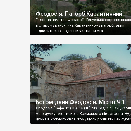
Феодосія. Пагорб Карантинний
Головна памятка Феодосії - Генуезька фортеця знах
в старому районі - на Карантинному пагорбі, який
підноситься в південній частині міста.
Богом дана Феодосія. Місто Ч.1
Феодосія (Кафа-12 (13) -15 (18) ст) - одне з найцікаві
мою думку) міст всього Кримського півострова .Ну,
думка в кожного своя, тому щоби розвіяти цей субєк
запрошую відвідати це