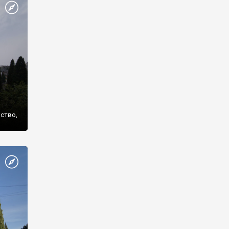
же
нство,