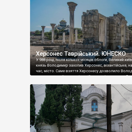
музею «Новгородський музей-заповідник» сотні арт
візантійської доби. Раритети викрадені з фондів об’
культурної спадщини ЮНЕСКО «Херсонеса Таврійсько
Офіційно – на виставку «Золото Візантії», але експер
влада в Україні вважають це лише […]
Херсонес Таврійський. ЮНЕСКО
У 988 році, після кількох місяців облоги, Великий киї
князь Володимир захопив Херсонес, візантійське, на
час, місто. Саме взяття Херсонесу дозволило Воло
диктувати свої умови візантійському імператору Вас
та одружитися з його дочкою Ганною. Цього ж року,
Херсонесі Володимир-язичник, став Василем-
християнином. А потім було Хрещення Русі. На честь
Херсонесу Таврійського названо місто […]