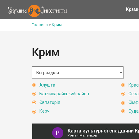
Крам
Головна
>
Крим
Крим
Алушта
Крас
Бахчисарайський район
Сева
Євпаторія
Сімф
Керч
Суда