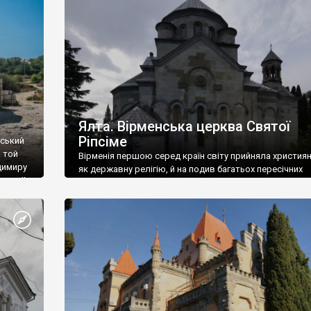
ефактів
називаються «повстяками» (postaki)…” “Вино. Крим
єкту
виробляє відмінне вино і його вдосталь: воно все ду
го».
легке біле і дуже […]
ти та
Ялта. Вірменська церква Святої
Ріпсіме
вський
 той
Вірменія першою серед країн світу прийняла христия
димиру
як державну релігію, й на подив багатьох пересічних
илю ІІ,
українців, які усіх кавказців вважають мусульманами,
 в
вірмени є відданими вірянами Христа