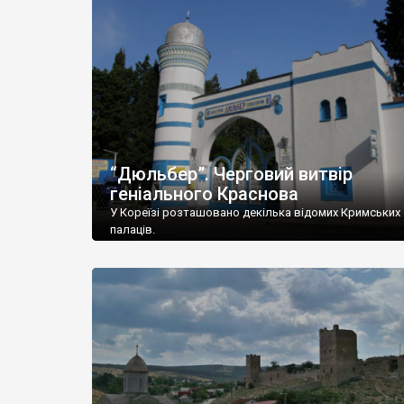
“Дюльбер”. Черговий витвір
геніального Краснова
У Кореїзі розташовано декілька відомих Кримських
палаців.