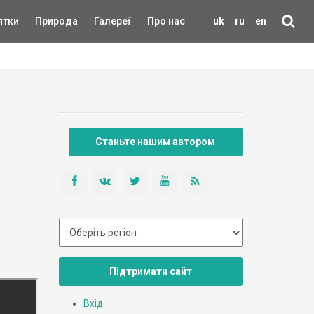
ятки
Природа
Галереї
Про нас
uk
ru
en
Станьте нашим автором
Підтримати сайт
Вхід