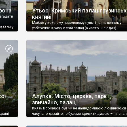
рона
Утьос. Кримський палац грузинськ
княгині
згадати
Майже у кожному населеному пункті на південному
ивезли у
узбережжі Криму є свій палац (а часто і не один).
ої
Алупка. Місто, церква, парк і,
звичайно, палац
Князь Воронцов був чи не найвідомішою людиною св
раїні
часу, але давайте не будемо кривити душею – чи знал
це прізвище до відвідин Алупки? Мабуть все таки ні.