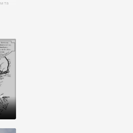
им та
ора і
є
го типу,
ей-
рний
ста:
 райони
від 2
I
і,
рукти,
 котрі