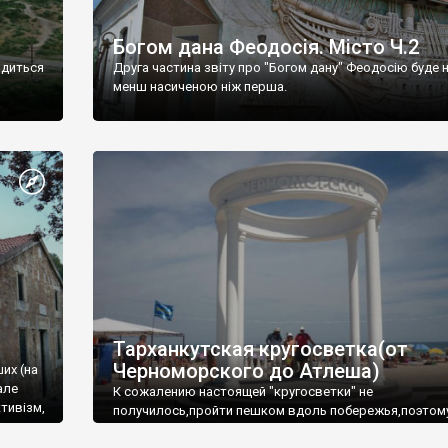
Богом дана Феодосія. Місто Ч.2
одиться
Друга частина звіту про "Богом дану" Феодосію буде 
менш насиченою ніж перша.
Тарханкутская кругосветка(от
Черноморского до Атлеша)
ших (на
але
К сожалению настоящей "кругосветки" не
тивізм,
получилось,пройти пешком вдоль побережья,поэтом
совершали радиальные вылазки из Оленевки.