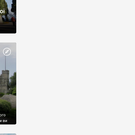
ої
ого
и ви