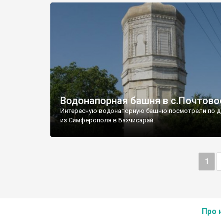
Водонапорная башня в с.Почтово
Интересную водонапорную башню посмотрели по д
из Симферополя в Бахчисарай.
1
Про 