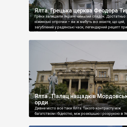
Ялта. Грецька церква Феодора Ти
Греки залишили Україні чималий спадок. Достатньо 
ніжинські огірочки – ви ж мабуть всі знаєте, що цей,
загублений у радянські часи, легендарний рецепт пр
Ніжин греки?
Ялта . Палац нащадків Мордовськ
орди
Дивне місто все таки Ялта. Такого контрасту між
багатством і бідністю, між розкішшю і розрухою в Ук
більше не знайдеш.