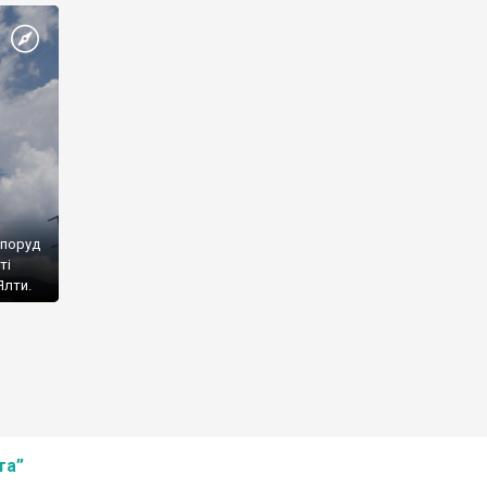
споруд
ті
Ялти.
та”