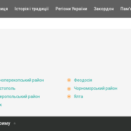
ниця
Історія і традиції
Регіони України
Закордон
Пам'
ноперекопський район
Феодосія
стополь
Чорноморський район
еропольський район
Ялта
к