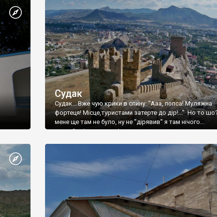
Судак
Судак... Вже чую крики в спину: "Ааа, попса! Муляжна
фортеця! Місце,туристами затерте до дір!..." Но то шо
мене ще там не було, ну не "дірявив" я там нічого...
принаймні до цього літа.