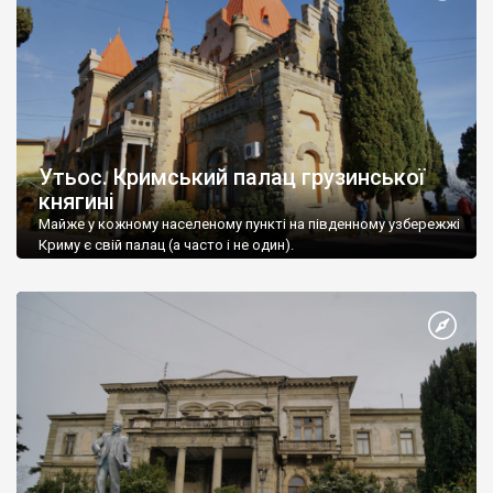
Утьос. Кримський палац грузинської
княгині
Майже у кожному населеному пункті на південному узбережжі
Криму є свій палац (а часто і не один).