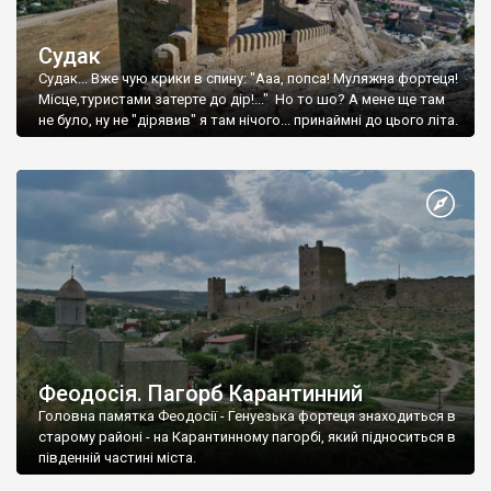
Судак
Судак... Вже чую крики в спину: "Ааа, попса! Муляжна фортеця!
Місце,туристами затерте до дір!..." Но то шо? А мене ще там
не було, ну не "дірявив" я там нічого... принаймні до цього літа.
Феодосія. Пагорб Карантинний
Головна памятка Феодосії - Генуезька фортеця знаходиться в
старому районі - на Карантинному пагорбі, який підноситься в
південній частині міста.