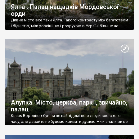
Ялта . Палац нащадків Мордовської
орди
Дивне місто все таки Ялта. Такого контрасту між багатством
і бідністю, між розкішшю і розрухою в Україні більше не
знайдеш.
Алупка. Місто, церква, парк і, звичайно,
палац
Князь Воронцов був чи не найвідомішою людиною свого
часу, але давайте не будемо кривити душею – чи знали ви це
прізвище до відвідин Алупки? Мабуть все таки ні.