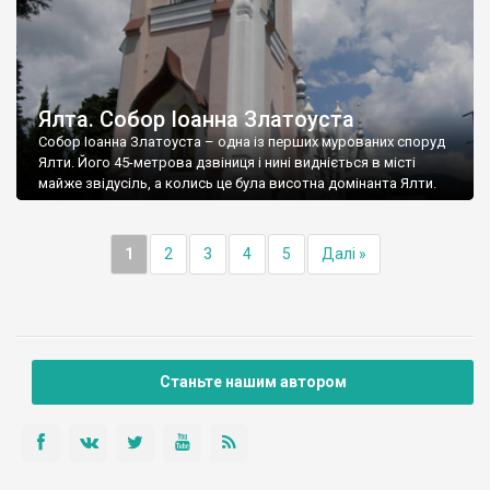
Ялта. Собор Іоанна Златоуста
Собор Іоанна Златоуста – одна із перших мурованих споруд
Ялти. Його 45-метрова дзвіниця і нині видніється в місті
майже звідусіль, а колись це була висотна домінанта Ялти.
1
2
3
4
5
Далі »
Станьте нашим автором