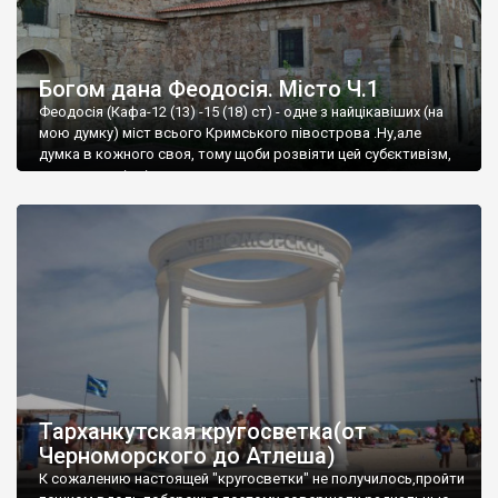
Богом дана Феодосія. Місто Ч.1
Феодосія (Кафа-12 (13) -15 (18) ст) - одне з найцікавіших (на
мою думку) міст всього Кримського півострова .Ну,але
думка в кожного своя, тому щоби розвіяти цей субєктивізм,
запрошую відвідати це
Тарханкутская кругосветка(от
Черноморского до Атлеша)
К сожалению настоящей "кругосветки" не получилось,пройти