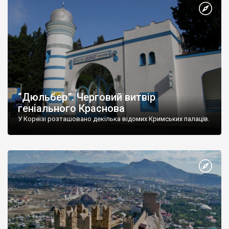
“Дюльбер”. Черговий витвір
геніального Краснова
У Кореїзі розташовано декілька відомих Кримських палаців.