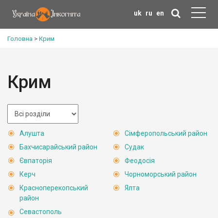
uk
ru
en
Головна
>
Крим
Крим
Алушта
Сімферопольський район
Бахчисарайський район
Судак
Євпаторія
Феодосія
Керч
Чорноморський район
Красноперекопський
Ялта
район
Севастополь