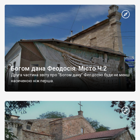
Богом дана Феодосія. Місто Ч.2
Друга частина звіту про "Богом дану" Феодосію буде не менш
насиченою ніж перша.