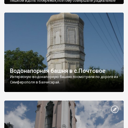
пешком вдоль побережья,поэтому совершали радиальные
вылазки из Оленевки.
Водонапорная башня в с.Почтовое
Интересную водонапорную башню посмотрели по дороге из
Симферополя в Бахчисарай.