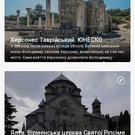
Херсонес Таврійський. ЮНЕСКО
У 988 році, після кількох місяців облоги, Великий київський
князь Володимир захопив Херсонес, візантійське, на той час,
місто. Саме взяття Херсонесу дозволило Володимиру
диктувати свої умови візантійському імператору Василю ІІ, та
одружитися з його дочкою Ганною. Цього ж року, в
Херсонесі Володимир-язичник, став Василем-християнином.
А потім було Хрещення Русі. На честь Херсонесу Таврійського
названо місто […]
Ялта. Вірменська церква Святої Ріпсіме