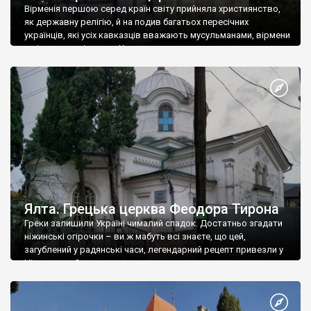
Вірменія першою серед країн світу прийняла християнство,
як державну релігію, й на подив багатьох пересічних
українців, які усіх кавказців вважають мусульманами, вірмени
є відданими вірянами Христа
Ялта. Грецька церква Феодора Тирона
Греки залишили Україні чималий спадок. Достатньо згадати
ніжинські огірочки – ви ж мабуть всі знаєте, що цей,
загублений у радянські часи, легендарний рецепт привезли у
Ніжин греки?