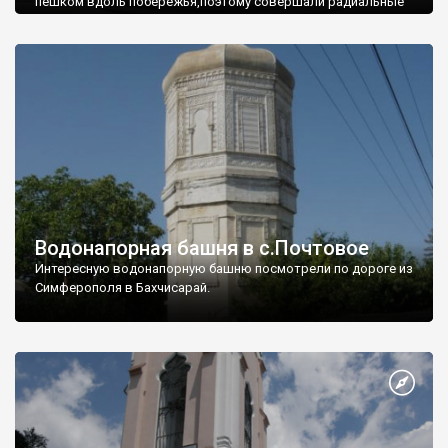
пешком вдоль побережья,поэтому совершали радиальные
вылазки из Оленевки.
Водонапорная башня в с.Почтовое
Интересную водонапорную башню посмотрели по дороге из
Симферополя в Бахчисарай.