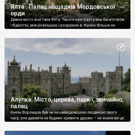
Ялта . Палац нащадків Мордовської
орди
Дивне місто все таки Ялта. Такого контрасту між багатством
і бідністю, між розкішшю і розрухою в Україні більше не
знайдеш.
Алупка. Місто, церква, парк і, звичайно,
палац
Князь Воронцов був чи не найвідомішою людиною свого
часу, але давайте не будемо кривити душею – чи знали ви це
прізвище до відвідин Алупки? Мабуть все таки ні.