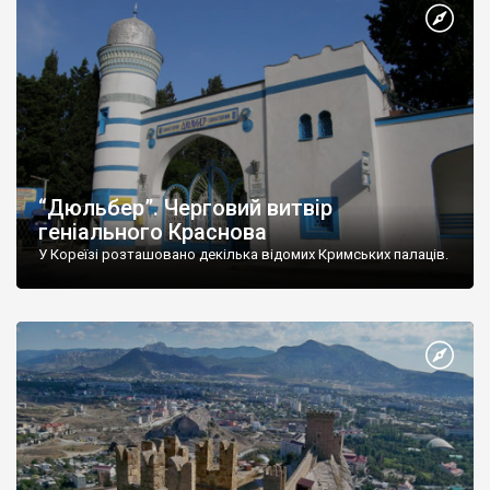
“Дюльбер”. Черговий витвір
геніального Краснова
У Кореїзі розташовано декілька відомих Кримських палаців.