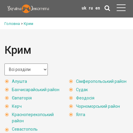
uk
ru
en
Головна
>
Крим
Крим
Алушта
Сімферопольський район
Бахчисарайський район
Судак
Євпаторія
Феодосія
Керч
Чорноморський район
Красноперекопський
Ялта
район
Севастополь