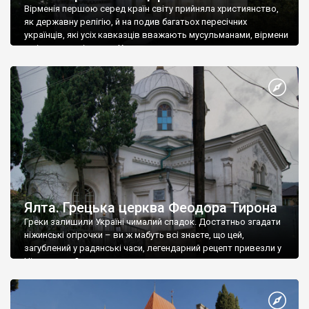
Вірменія першою серед країн світу прийняла християнство,
як державну релігію, й на подив багатьох пересічних
українців, які усіх кавказців вважають мусульманами, вірмени
є відданими вірянами Христа
Ялта. Грецька церква Феодора Тирона
Греки залишили Україні чималий спадок. Достатньо згадати
ніжинські огірочки – ви ж мабуть всі знаєте, що цей,
загублений у радянські часи, легендарний рецепт привезли у
Ніжин греки?