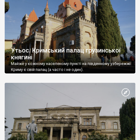
Утьос. Кримський палац грузинської
княгині
Майже у кожному населеному пункті на південному узбережжі
Криму є свій палац (а часто і не один).