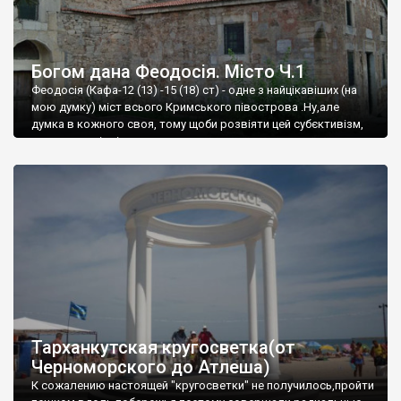
Богом дана Феодосія. Місто Ч.1
Феодосія (Кафа-12 (13) -15 (18) ст) - одне з найцікавіших (на
мою думку) міст всього Кримського півострова .Ну,але
думка в кожного своя, тому щоби розвіяти цей субєктивізм,
запрошую відвідати це
Тарханкутская кругосветка(от
Черноморского до Атлеша)
К сожалению настоящей "кругосветки" не получилось,пройти