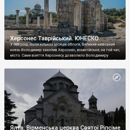
Херсонес Таврійський. ЮНЕСКО
У 988 році, після кількох місяців облоги, Великий київський
князь Володимир захопив Херсонес, візантійське, на той час,
місто. Саме взяття Херсонесу дозволило Володимиру
диктувати свої умови візантійському імператору Василю ІІ, та
одружитися з його дочкою Ганною. Цього ж року, в
Херсонесі Володимир-язичник, став Василем-християнином.
А потім було Хрещення Русі. На честь Херсонесу Таврійського
названо місто […]
Ялта. Вірменська церква Святої Ріпсіме