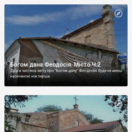
Богом дана Феодосія. Місто Ч.2
Друга частина звіту про "Богом дану" Феодосію буде не менш
насиченою ніж перша.