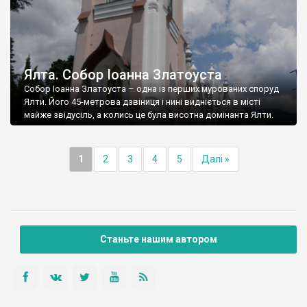
Ялта. Собор Іоанна Златоуста
Собор Іоанна Златоуста – одна із перших мурованих споруд
Ялти. Його 45-метрова дзвіниця і нині видніється в місті
майже звідусіль, а колись це була висотна домінанта Ялти.
1
2
3
4
5
Далі »
Станьте нашим автором