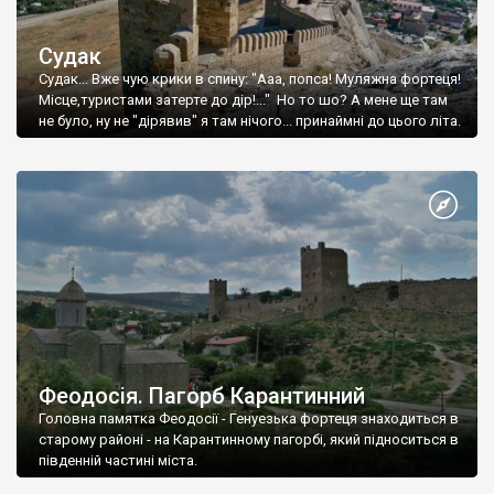
Судак
Судак... Вже чую крики в спину: "Ааа, попса! Муляжна фортеця!
Місце,туристами затерте до дір!..." Но то шо? А мене ще там
не було, ну не "дірявив" я там нічого... принаймні до цього літа.
Феодосія. Пагорб Карантинний
Головна памятка Феодосії - Генуезька фортеця знаходиться в
старому районі - на Карантинному пагорбі, який підноситься в
південній частині міста.