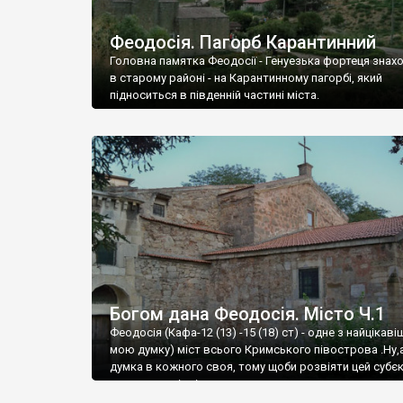
Феодосія. Пагорб Карантинний
Головна памятка Феодосії - Генуезька фортеця знах
в старому районі - на Карантинному пагорбі, який
підноситься в південній частині міста.
Богом дана Феодосія. Місто Ч.1
Феодосія (Кафа-12 (13) -15 (18) ст) - одне з найцікаві
мою думку) міст всього Кримського півострова .Ну,
думка в кожного своя, тому щоби розвіяти цей субєк
запрошую відвідати це