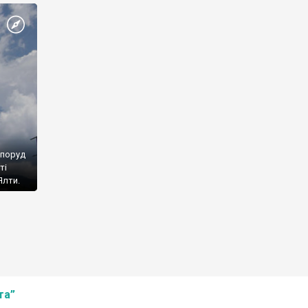
споруд
ті
Ялти.
та”