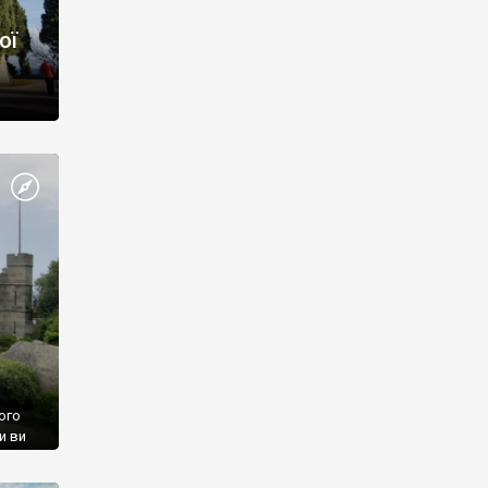
ої
ого
и ви