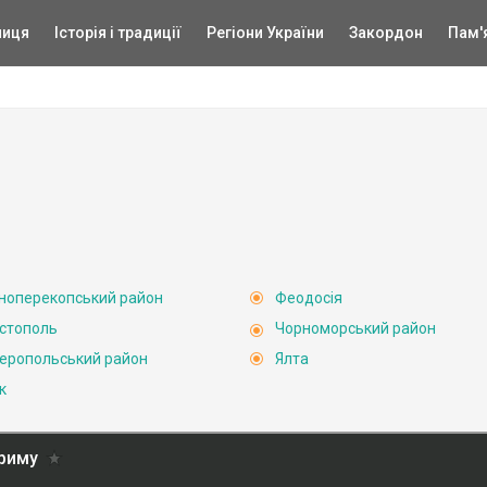
ниця
Історія і традиції
Регіони України
Закордон
Пам'
ноперекопський район
Феодосія
стополь
Чорноморський район
еропольський район
Ялта
к