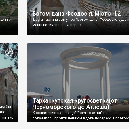
Богом дана Феодосія. Місто Ч.2
одиться
Друга частина звіту про "Богом дану" Феодосію буде 
менш насиченою ніж перша.
Тарханкутская кругосветка(от
Черноморского до Атлеша)
ших (на
але
К сожалению настоящей "кругосветки" не
тивізм,
получилось,пройти пешком вдоль побережья,поэтом
совершали радиальные вылазки из Оленевки.