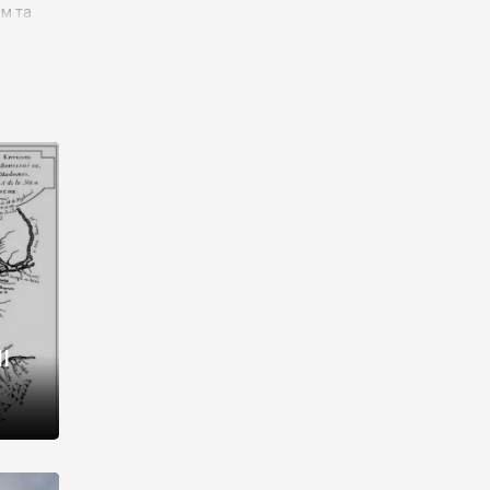
им та
ора і
є
го типу,
ей-
рний
ста:
 райони
від 2
I
і,
рукти,
 котрі