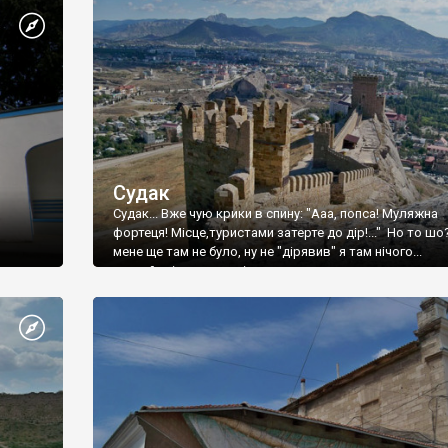
Судак
Судак... Вже чую крики в спину: "Ааа, попса! Муляжна
фортеця! Місце,туристами затерте до дір!..." Но то шо
мене ще там не було, ну не "дірявив" я там нічого...
принаймні до цього літа.