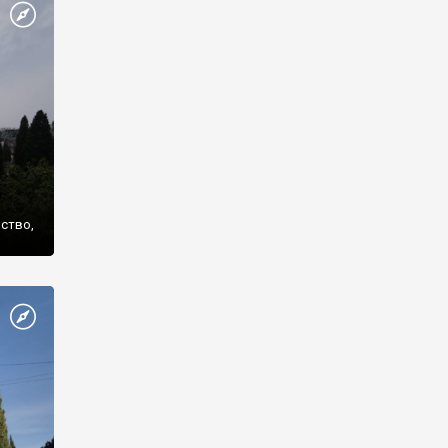
же
нство,