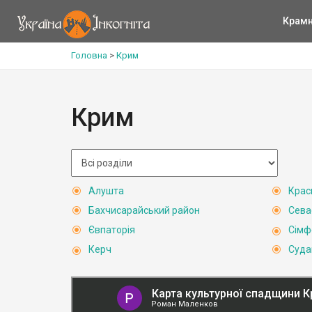
Крам
Головна
>
Крим
Крим
Алушта
Крас
Бахчисарайський район
Сева
Євпаторія
Сімф
Керч
Суда