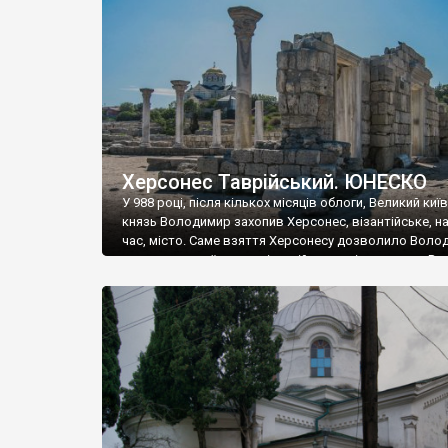
музею «Новгородський музей-заповідник» сотні арт
візантійської доби. Раритети викрадені з фондів об’
культурної спадщини ЮНЕСКО «Херсонеса Таврійсько
Офіційно – на виставку «Золото Візантії», але експер
влада в Україні вважають це лише […]
Херсонес Таврійський. ЮНЕСКО
У 988 році, після кількох місяців облоги, Великий киї
князь Володимир захопив Херсонес, візантійське, на
час, місто. Саме взяття Херсонесу дозволило Воло
диктувати свої умови візантійському імператору Вас
та одружитися з його дочкою Ганною. Цього ж року,
Херсонесі Володимир-язичник, став Василем-
християнином. А потім було Хрещення Русі. На честь
Херсонесу Таврійського названо місто […]