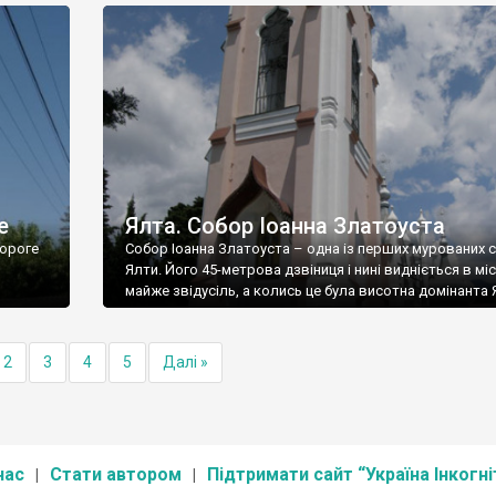
е
Ялта. Собор Іоанна Златоуста
ороге
Собор Іоанна Златоуста – одна із перших мурованих 
Ялти. Його 45-метрова дзвіниця і нині видніється в міс
майже звідусіль, а колись це була висотна домінанта 
2
3
4
5
Далі »
нас
Стати автором
Підтримати сайт “Україна Інкогні