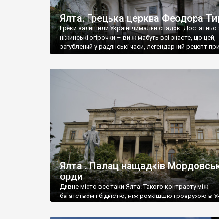
Ялта. Грецька церква Феодора Ти
Греки залишили Україні чималий спадок. Достатньо 
ніжинські огірочки – ви ж мабуть всі знаєте, що цей,
загублений у радянські часи, легендарний рецепт пр
Ніжин греки?
Ялта . Палац нащадків Мордовськ
орди
Дивне місто все таки Ялта. Такого контрасту між
багатством і бідністю, між розкішшю і розрухою в Ук
більше не знайдеш.