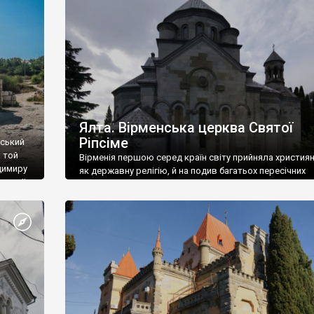
ефактів
називаються «повстяками» (postaki)…” “Вино. Крим
єкту
виробляє відмінне вино і його вдосталь: воно все ду
го».
легке біле і дуже […]
ти та
Ялта. Вірменська церква Святої
Ріпсіме
вський
 той
Вірменія першою серед країн світу прийняла христия
димиру
як державну релігію, й на подив багатьох пересічних
илю ІІ,
українців, які усіх кавказців вважають мусульманами,
 в
вірмени є відданими вірянами Христа