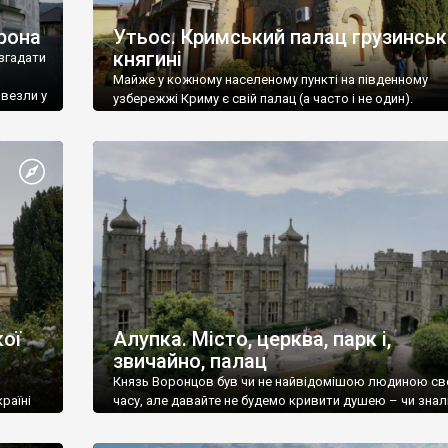
рона
Утьос. Кримський палац грузинськ
княгині
згадати
Майже у кожному населеному пункті на південному
ивезли у
узбережжі Криму є свій палац (а часто і не один).
ої
Алупка. Місто, церква, парк і,
звичайно, палац
Князь Воронцов був чи не найвідомішою людиною св
раїні
часу, але давайте не будемо кривити душею – чи знал
це прізвище до відвідин Алупки? Мабуть все таки ні.