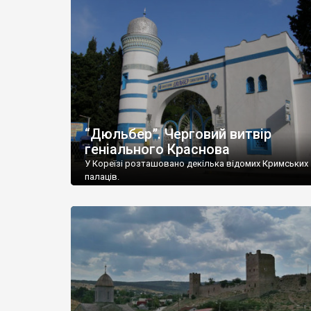
“Дюльбер”. Черговий витвір
геніального Краснова
У Кореїзі розташовано декілька відомих Кримських
палаців.