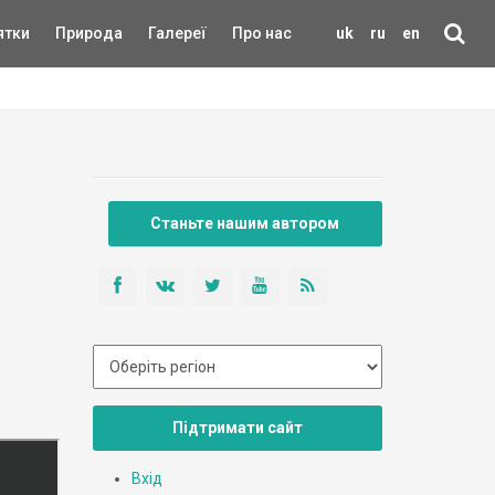
ятки
Природа
Галереї
Про нас
uk
ru
en
Станьте нашим автором
Підтримати сайт
Вхід