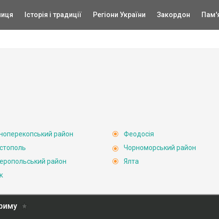
ниця
Історія і традиції
Регіони України
Закордон
Пам'
ноперекопський район
Феодосія
стополь
Чорноморський район
еропольський район
Ялта
к