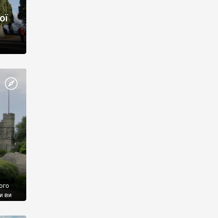
ої
ого
и ви