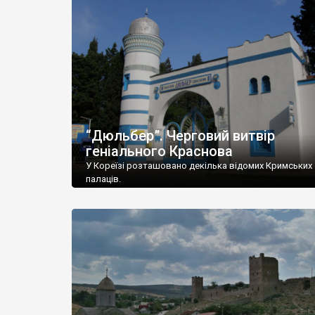
“Дюльбер”. Черговий витвір
геніального Краснова
У Кореїзі розташовано декілька відомих Кримських
палаців.