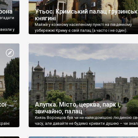
рона
Утьос. Кримський палац грузинськ
княгині
згадати
Майже у кожному населеному пункті на південному
ивезли у
узбережжі Криму є свій палац (а часто і не один).
ої
Алупка. Місто, церква, парк і,
звичайно, палац
Князь Воронцов був чи не найвідомішою людиною св
раїні
часу, але давайте не будемо кривити душею – чи знал
це прізвище до відвідин Алупки? Мабуть все таки ні.