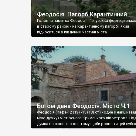
Феодосія. Пагорб Карантинний
Головна памятка Феодосії - Генуезька фортеця знах
в старому районі - на Карантинному пагорбі, який
підноситься в південній частині міста.
Богом дана Феодосія. Місто Ч.1
Феодосія (Кафа-12 (13) -15 (18) ст) - одне з найцікаві
мою думку) міст всього Кримського півострова .Ну,
думка в кожного своя, тому щоби розвіяти цей субєк
запрошую відвідати це