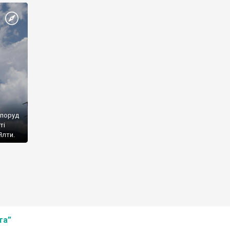
споруд
ті
Ялти.
та”