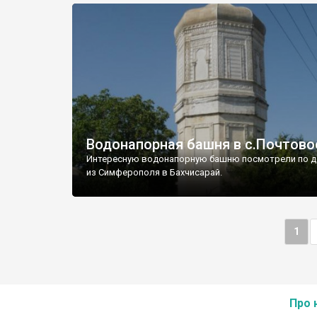
Водонапорная башня в с.Почтово
Интересную водонапорную башню посмотрели по д
из Симферополя в Бахчисарай.
1
Про 