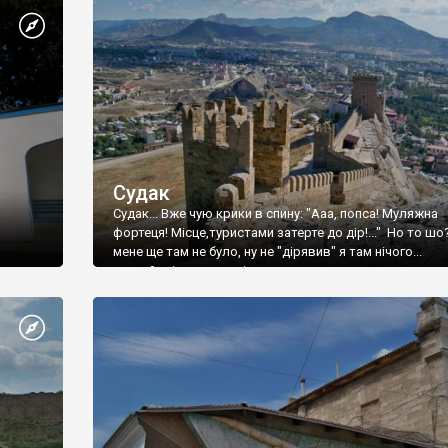
Судак
Судак... Вже чую крики в спину: "Ааа, попса! Муляжна
фортеця! Місце,туристами затерте до дір!..." Но то шо
мене ще там не було, ну не "дірявив" я там нічого...
принаймні до цього літа.