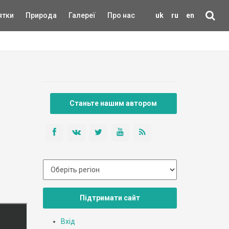
ятки
Природа
Галереї
Про нас
uk
ru
en
Станьте нашим автором
Підтримати сайт
Вхід