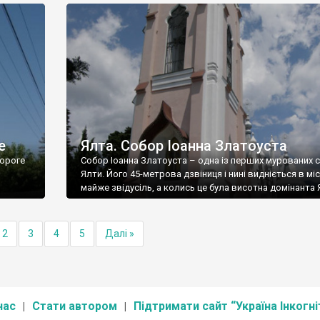
е
Ялта. Собор Іоанна Златоуста
ороге
Собор Іоанна Златоуста – одна із перших мурованих 
Ялти. Його 45-метрова дзвіниця і нині видніється в міс
майже звідусіль, а колись це була висотна домінанта 
2
3
4
5
Далі »
нас
Стати автором
Підтримати сайт “Україна Інкогні