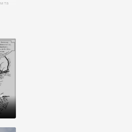
им та
ора і
є
го типу,
ей-
рний
ста:
 райони
від 2
I
і,
рукти,
 котрі