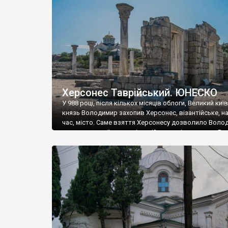
музею «Новгородський музей-заповідник» сотні арт
візантійської доби. Раритети викрадені з фондів об’
культурної спадщини ЮНЕСКО «Херсонеса Таврійсько
Офіційно – на виставку «Золото Візантії», але експер
влада в Україні вважають це лише […]
Херсонес Таврійський. ЮНЕСКО
У 988 році, після кількох місяців облоги, Великий киї
князь Володимир захопив Херсонес, візантійське, на
час, місто. Саме взяття Херсонесу дозволило Воло
диктувати свої умови візантійському імператору Вас
та одружитися з його дочкою Ганною. Цього ж року,
Херсонесі Володимир-язичник, став Василем-
християнином. А потім було Хрещення Русі. На честь
Херсонесу Таврійського названо місто […]