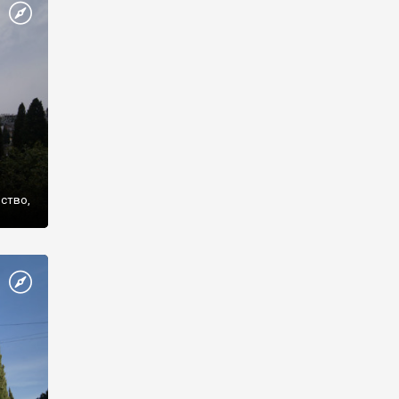
же
нство,