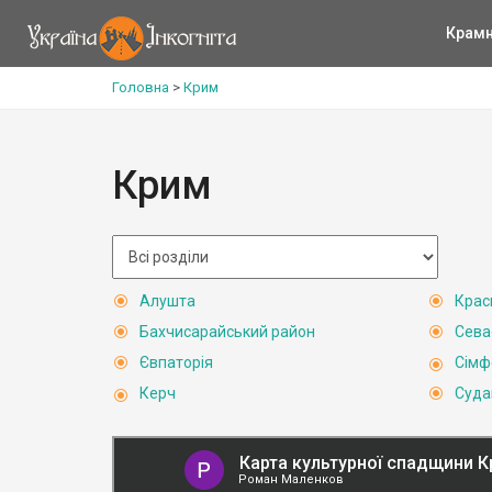
Крам
Головна
>
Крим
Крим
Алушта
Крас
Бахчисарайський район
Сева
Євпаторія
Сімф
Керч
Суда