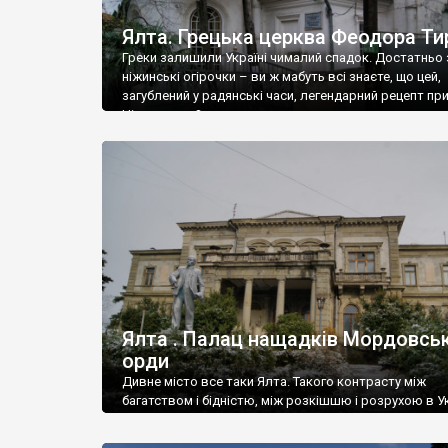
Ялта. Грецька церква Феодора Ти
Греки залишили Україні чималий спадок. Достатньо 
ніжинські огірочки – ви ж мабуть всі знаєте, що цей,
загублений у радянські часи, легендарний рецепт пр
Ніжин греки?
Ялта . Палац нащадків Мордовськ
орди
Дивне місто все таки Ялта. Такого контрасту між
багатством і бідністю, між розкішшю і розрухою в Ук
більше не знайдеш.