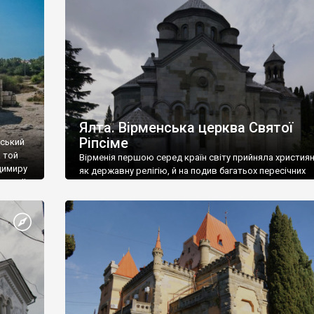
ефактів
називаються «повстяками» (postaki)…” “Вино. Крим
єкту
виробляє відмінне вино і його вдосталь: воно все ду
го».
легке біле і дуже […]
ти та
Ялта. Вірменська церква Святої
Ріпсіме
вський
 той
Вірменія першою серед країн світу прийняла христия
димиру
як державну релігію, й на подив багатьох пересічних
илю ІІ,
українців, які усіх кавказців вважають мусульманами,
 в
вірмени є відданими вірянами Христа