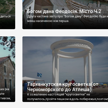
Богом дана Феодосія. Місто Ч.2
одиться
Друга частина звіту про "Богом дану" Феодосію буде 
менш насиченою ніж перша.
Тарханкутская кругосветка(от
Черноморского до Атлеша)
ших (на
але
К сожалению настоящей "кругосветки" не
тивізм,
получилось,пройти пешком вдоль побережья,поэтом
совершали радиальные вылазки из Оленевки.