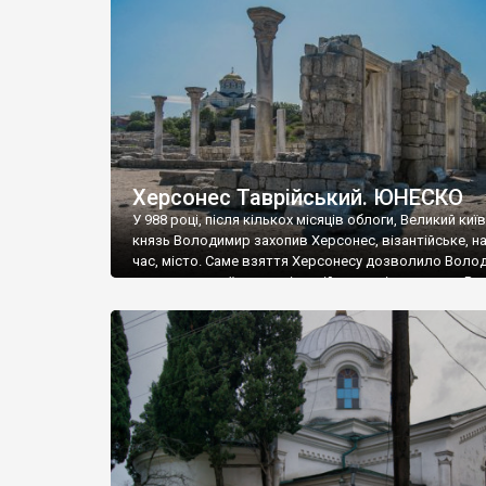
музею «Новгородський музей-заповідник» сотні арт
візантійської доби. Раритети викрадені з фондів об’
культурної спадщини ЮНЕСКО «Херсонеса Таврійсько
Офіційно – на виставку «Золото Візантії», але експер
влада в Україні вважають це лише […]
Херсонес Таврійський. ЮНЕСКО
У 988 році, після кількох місяців облоги, Великий киї
князь Володимир захопив Херсонес, візантійське, на
час, місто. Саме взяття Херсонесу дозволило Воло
диктувати свої умови візантійському імператору Вас
та одружитися з його дочкою Ганною. Цього ж року,
Херсонесі Володимир-язичник, став Василем-
християнином. А потім було Хрещення Русі. На честь
Херсонесу Таврійського названо місто […]