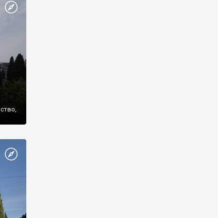
же
нство,