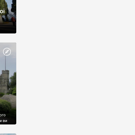
ої
ого
и ви