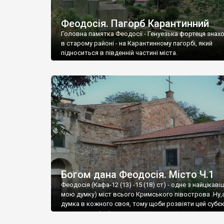
Феодосія. Пагорб Карантинний
Головна памятка Феодосії - Генуезька фортеця знах
в старому районі - на Карантинному пагорбі, який
підноситься в південній частині міста.
Богом дана Феодосія. Місто Ч.1
Феодосія (Кафа-12 (13) -15 (18) ст) - одне з найцікаві
мою думку) міст всього Кримського півострова .Ну,
думка в кожного своя, тому щоби розвіяти цей субєк
запрошую відвідати це