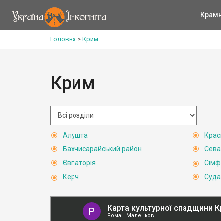
Крам
Головна
>
Крим
Крим
Алушта
Крас
Бахчисарайський район
Сева
Євпаторія
Сімф
Керч
Суда