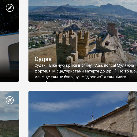
Судак
Судак... Вже чую крики в спину: "Ааа, попса! Муляжна
фортеця! Місце,туристами затерте до дір!..." Но то шо
мене ще там не було, ну не "дірявив" я там нічого...
принаймні до цього літа.