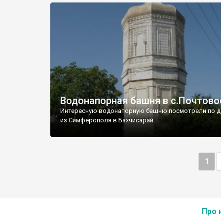
Водонапорная башня в с.Почтово
Интересную водонапорную башню посмотрели по д
из Симферополя в Бахчисарай.
1
Про 