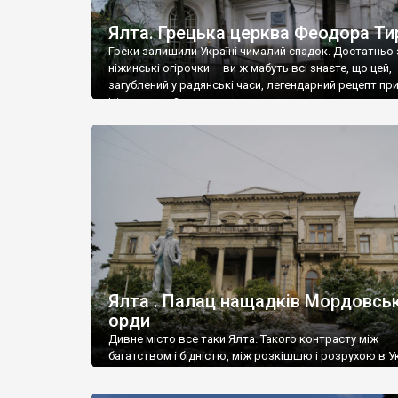
Ялта. Грецька церква Феодора Ти
Греки залишили Україні чималий спадок. Достатньо 
ніжинські огірочки – ви ж мабуть всі знаєте, що цей,
загублений у радянські часи, легендарний рецепт пр
Ніжин греки?
Ялта . Палац нащадків Мордовськ
орди
Дивне місто все таки Ялта. Такого контрасту між
багатством і бідністю, між розкішшю і розрухою в Ук
більше не знайдеш.