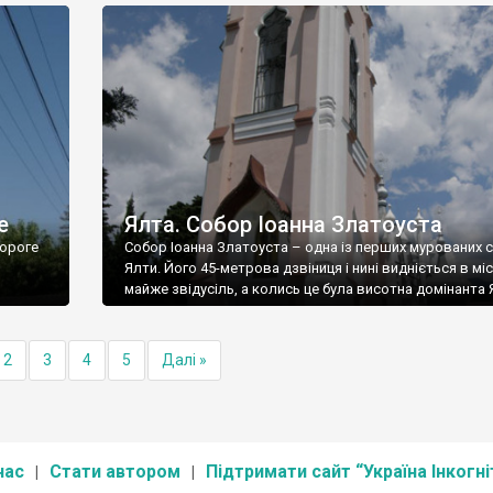
е
Ялта. Собор Іоанна Златоуста
ороге
Собор Іоанна Златоуста – одна із перших мурованих 
Ялти. Його 45-метрова дзвіниця і нині видніється в міс
майже звідусіль, а колись це була висотна домінанта 
2
3
4
5
Далі »
нас
Стати автором
Підтримати сайт “Україна Інкогні