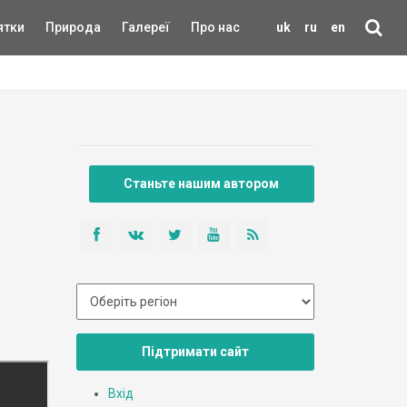
ятки
Природа
Галереї
Про нас
uk
ru
en
Станьте нашим автором
Підтримати сайт
Вхід