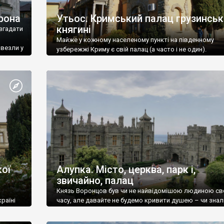
рона
Утьос. Кримський палац грузинськ
княгині
згадати
Майже у кожному населеному пункті на південному
ивезли у
узбережжі Криму є свій палац (а часто і не один).
ої
Алупка. Місто, церква, парк і,
звичайно, палац
Князь Воронцов був чи не найвідомішою людиною св
раїні
часу, але давайте не будемо кривити душею – чи знал
це прізвище до відвідин Алупки? Мабуть все таки ні.