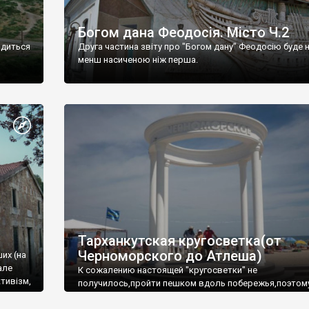
Богом дана Феодосія. Місто Ч.2
одиться
Друга частина звіту про "Богом дану" Феодосію буде 
менш насиченою ніж перша.
Тарханкутская кругосветка(от
Черноморского до Атлеша)
ших (на
але
К сожалению настоящей "кругосветки" не
тивізм,
получилось,пройти пешком вдоль побережья,поэтом
совершали радиальные вылазки из Оленевки.