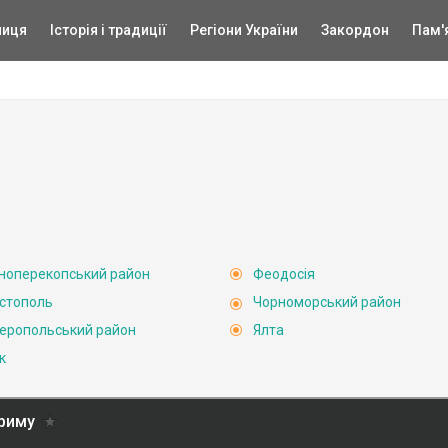
ниця
Історія і традиції
Регіони України
Закордон
Пам'
ноперекопський район
Феодосія
стополь
Чорноморський район
еропольський район
Ялта
к