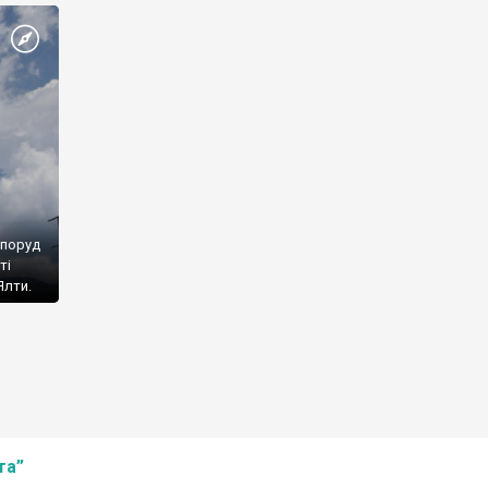
споруд
ті
Ялти.
та”