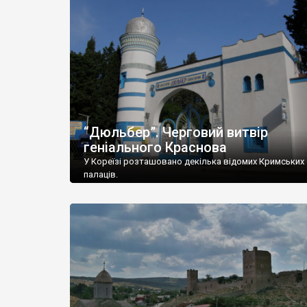
“Дюльбер”. Черговий витвір
геніального Краснова
У Кореїзі розташовано декілька відомих Кримських
палаців.