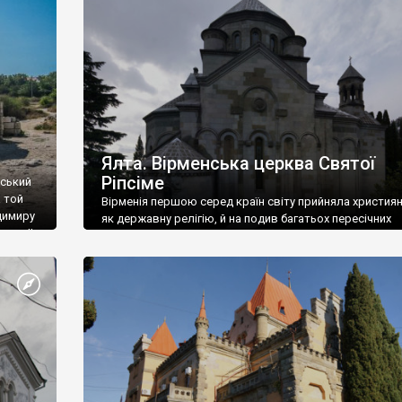
ефактів
називаються «повстяками» (postaki)…” “Вино. Крим
єкту
виробляє відмінне вино і його вдосталь: воно все ду
го».
легке біле і дуже […]
ти та
Ялта. Вірменська церква Святої
Ріпсіме
вський
 той
Вірменія першою серед країн світу прийняла христия
димиру
як державну релігію, й на подив багатьох пересічних
илю ІІ,
українців, які усіх кавказців вважають мусульманами,
 в
вірмени є відданими вірянами Христа