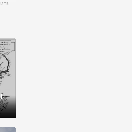
им та
ора і
є
го типу,
ей-
рний
ста:
 райони
від 2
I
і,
рукти,
 котрі