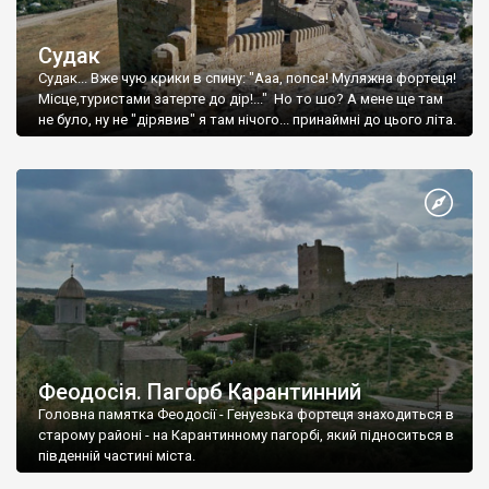
Судак
Судак... Вже чую крики в спину: "Ааа, попса! Муляжна фортеця!
Місце,туристами затерте до дір!..." Но то шо? А мене ще там
не було, ну не "дірявив" я там нічого... принаймні до цього літа.
Феодосія. Пагорб Карантинний
Головна памятка Феодосії - Генуезька фортеця знаходиться в
старому районі - на Карантинному пагорбі, який підноситься в
південній частині міста.