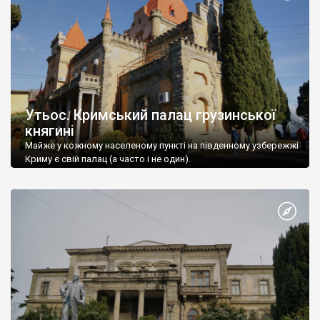
Утьос. Кримський палац грузинської
княгині
Майже у кожному населеному пункті на південному узбережжі
Криму є свій палац (а часто і не один).