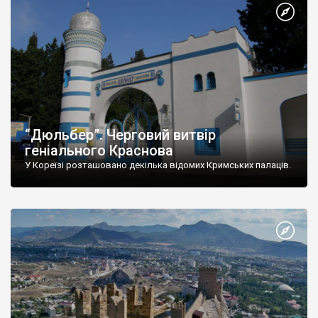
“Дюльбер”. Черговий витвір
геніального Краснова
У Кореїзі розташовано декілька відомих Кримських палаців.