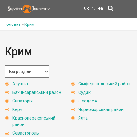
uk
ru
en
Головна
>
Крим
Крим
Алушта
Сімферопольський район
Бахчисарайський район
Судак
Євпаторія
Феодосія
Керч
Чорноморський район
Красноперекопський
Ялта
район
Севастополь