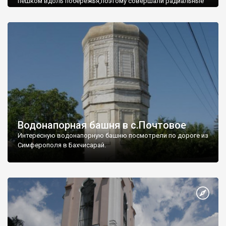
пешком вдоль побережья,поэтому совершали радиальные
вылазки из Оленевки.
Водонапорная башня в с.Почтовое
Интересную водонапорную башню посмотрели по дороге из
Симферополя в Бахчисарай.