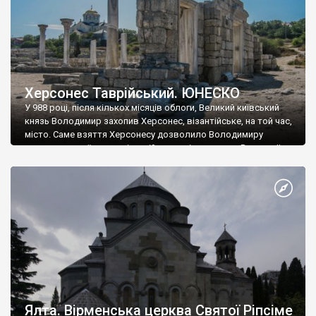
Херсонес Таврійський. ЮНЕСКО
У 988 році, після кількох місяців облоги, Великий київський
князь Володимир захопив Херсонес, візантійське, на той час,
місто. Саме взяття Херсонесу дозволило Володимиру
диктувати свої умови візантійському імператору Василю ІІ, та
одружитися з його дочкою Ганною. Цього ж року, в
Херсонесі Володимир-язичник, став Василем-християнином.
А потім було Хрещення Русі. На честь Херсонесу Таврійського
названо місто […]
Ялта. Вірменська церква Святої Ріпсіме