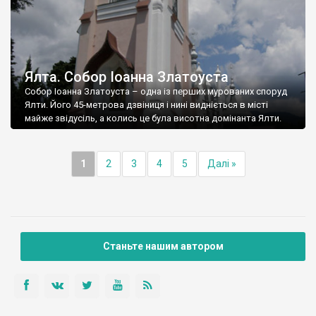
Ялта. Собор Іоанна Златоуста
Собор Іоанна Златоуста – одна із перших мурованих споруд
Ялти. Його 45-метрова дзвіниця і нині видніється в місті
майже звідусіль, а колись це була висотна домінанта Ялти.
1
2
3
4
5
Далі »
Станьте нашим автором