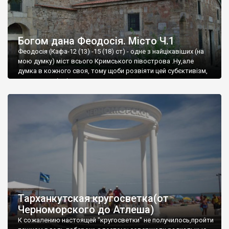
Богом дана Феодосія. Місто Ч.1
Феодосія (Кафа-12 (13) -15 (18) ст) - одне з найцікавіших (на
мою думку) міст всього Кримського півострова .Ну,але
думка в кожного своя, тому щоби розвіяти цей субєктивізм,
запрошую відвідати це
Тарханкутская кругосветка(от
Черноморского до Атлеша)
К сожалению настоящей "кругосветки" не получилось,пройти