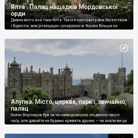
Ялта . Палац нащадків Мордовської
орди
Дивне місто все таки Ялта. Такого контрасту між багатством
і бідністю, між розкішшю і розрухою в Україні більше не
знайдеш.
Алупка. Місто, церква, парк і, звичайно,
палац
Князь Воронцов був чи не найвідомішою людиною свого
часу, але давайте не будемо кривити душею – чи знали ви це
прізвище до відвідин Алупки? Мабуть все таки ні.