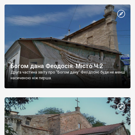
Богом дана Феодосія. Місто Ч.2
Друга частина звіту про "Богом дану" Феодосію буде не менш
насиченою ніж перша.