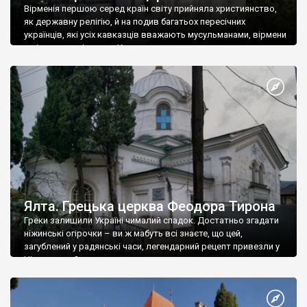
Вірменія першою серед країн світу прийняла християнство,
як державну релігію, й на подив багатьох пересічних
українців, які усіх кавказців вважають мусульманами, вірмени
є відданими вірянами Христа
Ялта. Грецька церква Феодора Тирона
Греки залишили Україні чималий спадок. Достатньо згадати
ніжинські огірочки – ви ж мабуть всі знаєте, що цей,
загублений у радянські часи, легендарний рецепт привезли у
Ніжин греки?