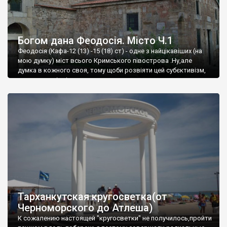
Богом дана Феодосія. Місто Ч.1
Феодосія (Кафа-12 (13) -15 (18) ст) - одне з найцікавіших (на
мою думку) міст всього Кримського півострова .Ну,але
думка в кожного своя, тому щоби розвіяти цей субєктивізм,
запрошую відвідати це
Тарханкутская кругосветка(от
Черноморского до Атлеша)
К сожалению настоящей "кругосветки" не получилось,пройти