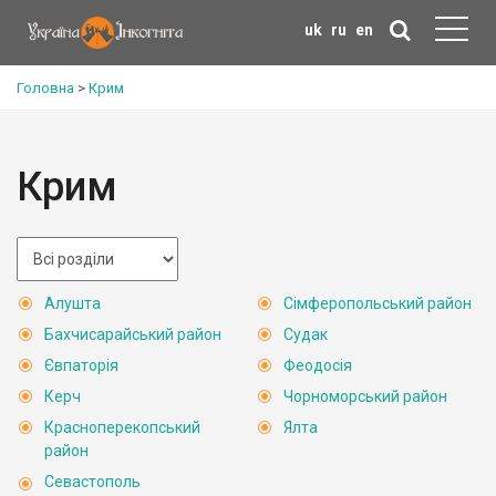
uk
ru
en
Головна
>
Крим
Крим
Алушта
Сімферопольський район
Бахчисарайський район
Судак
Євпаторія
Феодосія
Керч
Чорноморський район
Красноперекопський
Ялта
район
Севастополь