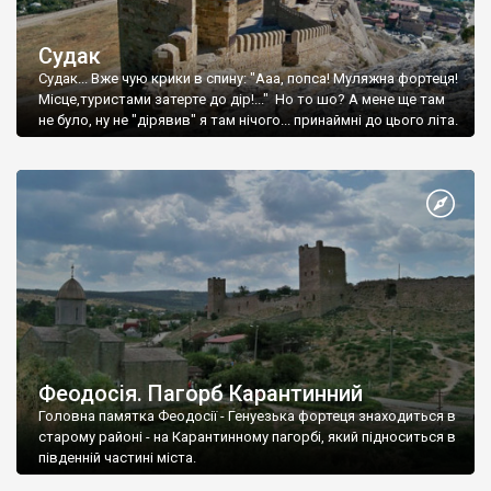
Судак
Судак... Вже чую крики в спину: "Ааа, попса! Муляжна фортеця!
Місце,туристами затерте до дір!..." Но то шо? А мене ще там
не було, ну не "дірявив" я там нічого... принаймні до цього літа.
Феодосія. Пагорб Карантинний
Головна памятка Феодосії - Генуезька фортеця знаходиться в
старому районі - на Карантинному пагорбі, який підноситься в
південній частині міста.