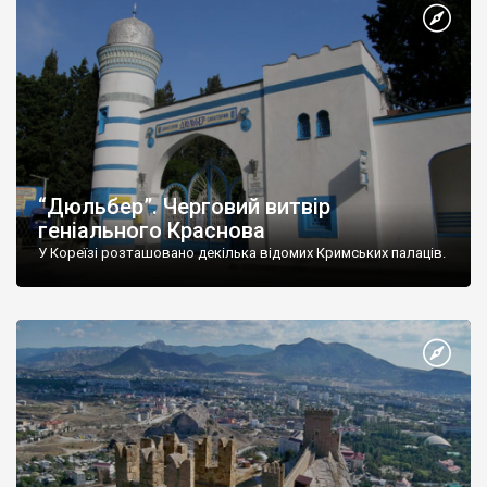
“Дюльбер”. Черговий витвір
геніального Краснова
У Кореїзі розташовано декілька відомих Кримських палаців.