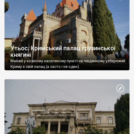
Утьос. Кримський палац грузинської
княгині
Майже у кожному населеному пункті на південному узбережжі
Криму є свій палац (а часто і не один).