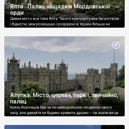
Ялта . Палац нащадків Мордовської
орди
Дивне місто все таки Ялта. Такого контрасту між багатством
і бідністю, між розкішшю і розрухою в Україні більше не
знайдеш.
Алупка. Місто, церква, парк і, звичайно,
палац
Князь Воронцов був чи не найвідомішою людиною свого
часу, але давайте не будемо кривити душею – чи знали ви це
прізвище до відвідин Алупки? Мабуть все таки ні.