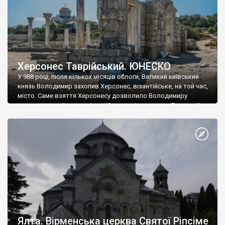
Херсонес Таврійський. ЮНЕСКО
У 988 році, після кількох місяців облоги, Великий київський
князь Володимир захопив Херсонес, візантійське, на той час,
місто. Саме взяття Херсонесу дозволило Володимиру
диктувати свої умови візантійському імператору Василю ІІ, та
одружитися з його дочкою Ганною. Цього ж року, в
Херсонесі Володимир-язичник, став Василем-християнином.
А потім було Хрещення Русі. На честь Херсонесу Таврійського
названо місто […]
Ялта. Вірменська церква Святої Ріпсіме