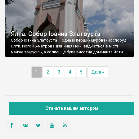
Ялта. Собор Іоанна Златоуста
Собор Іоанна Златоуста – одна із перших мурованих споруд
Ялти. Його 45-метрова дзвіниця і нині видніється в місті
майже звідусіль, а колись це була висотна домінанта Ялти.
1
2
3
4
5
Далі »
Станьте нашим автором