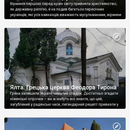
Вірменія першою серед країн світу прийняла християнство,
як державну релігію, й на подив багатьох пересічних
українців, які усіх кавказців вважають мусульманами, вірмени
є відданими вірянами Христа
Ялта. Грецька церква Феодора Тирона
Греки залишили Україні чималий спадок. Достатньо згадати
ніжинські огірочки – ви ж мабуть всі знаєте, що цей,
загублений у радянські часи, легендарний рецепт привезли у
Ніжин греки?