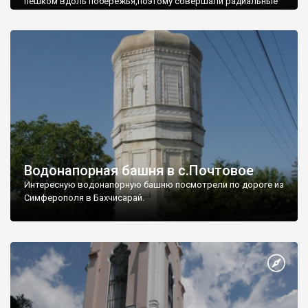
пешком вдоль побережья,поэтому совершали радиальные
вылазки из Оленевки.
Водонапорная башня в с.Почтовое
Интересную водонапорную башню посмотрели по дороге из
Симферополя в Бахчисарай.