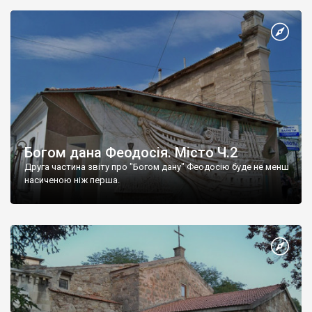
Богом дана Феодосія. Місто Ч.2
Друга частина звіту про "Богом дану" Феодосію буде не менш
насиченою ніж перша.