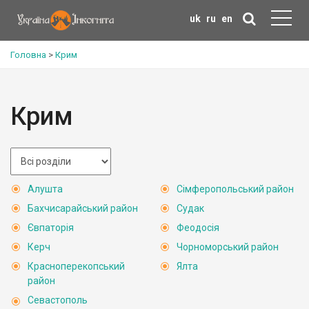
uk
ru
en
Головна
>
Крим
Крим
Алушта
Сімферопольський район
Бахчисарайський район
Судак
Євпаторія
Феодосія
Керч
Чорноморський район
Красноперекопський
Ялта
район
Севастополь