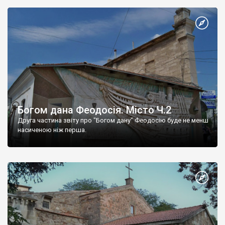
Богом дана Феодосія. Місто Ч.2
Друга частина звіту про "Богом дану" Феодосію буде не менш
насиченою ніж перша.