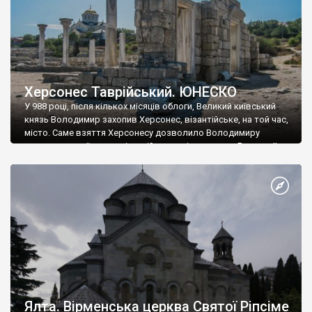
Херсонес Таврійський. ЮНЕСКО
У 988 році, після кількох місяців облоги, Великий київський
князь Володимир захопив Херсонес, візантійське, на той час,
місто. Саме взяття Херсонесу дозволило Володимиру
диктувати свої умови візантійському імператору Василю ІІ, та
одружитися з його дочкою Ганною. Цього ж року, в
Херсонесі Володимир-язичник, став Василем-християнином.
А потім було Хрещення Русі. На честь Херсонесу Таврійського
названо місто […]
Ялта. Вірменська церква Святої Ріпсіме