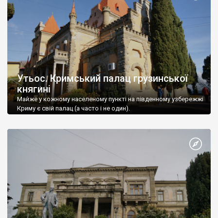
Утьос. Кримський палац грузинської
княгині
Майже у кожному населеному пункті на південному узбережжі
Криму є свій палац (а часто і не один).