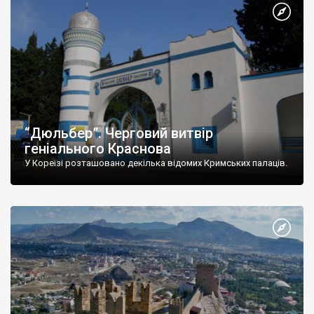
“Дюльбер”. Черговий витвір
геніального Краснова
У Кореїзі розташовано декілька відомих Кримських палаців.