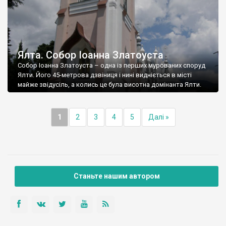
Ялта. Собор Іоанна Златоуста
Собор Іоанна Златоуста – одна із перших мурованих споруд
Ялти. Його 45-метрова дзвіниця і нині видніється в місті
майже звідусіль, а колись це була висотна домінанта Ялти.
1
2
3
4
5
Далі »
Станьте нашим автором