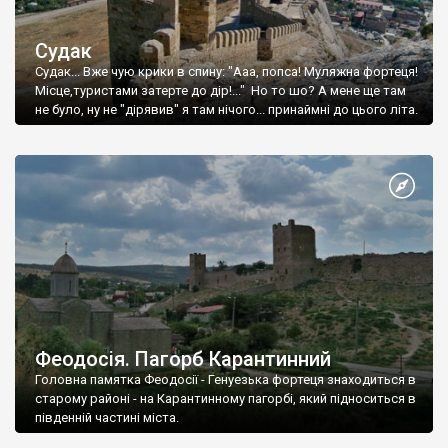
Судак
Судак... Вже чую крики в спину: "Ааа, попса! Муляжна фортеця!
Місце,туристами затерте до дір!..." Но то шо? А мене ще там
не було, ну не "дірявив" я там нічого... принаймні до цього літа.
Феодосія. Пагорб Карантинний
Головна памятка Феодосії - Генуезька фортеця знаходиться в
старому районі - на Карантинному пагорбі, який підноситься в
південній частині міста.