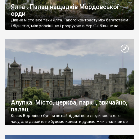
Ялта . Палац нащадків Мордовської
орди
Дивне місто все таки Ялта. Такого контрасту між багатством
і бідністю, між розкішшю і розрухою в Україні більше не
знайдеш.
Алупка. Місто, церква, парк і, звичайно,
палац
Князь Воронцов був чи не найвідомішою людиною свого
часу, але давайте не будемо кривити душею – чи знали ви це
прізвище до відвідин Алупки? Мабуть все таки ні.