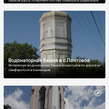
пешком вдоль побережья,поэтому совершали радиальные
вылазки из Оленевки.
Водонапорная башня в с.Почтовое
Интересную водонапорную башню посмотрели по дороге из
Симферополя в Бахчисарай.