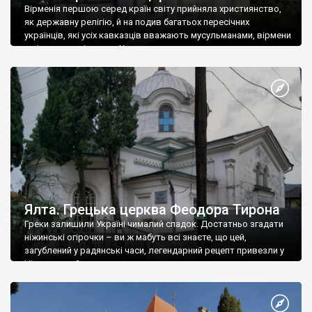
Вірменія першою серед країн світу прийняла християнство,
як державну релігію, й на подив багатьох пересічних
українців, які усіх кавказців вважають мусульманами, вірмени
є відданими вірянами Христа
Ялта. Грецька церква Феодора Тирона
Греки залишили Україні чималий спадок. Достатньо згадати
ніжинські огірочки – ви ж мабуть всі знаєте, що цей,
загублений у радянські часи, легендарний рецепт привезли у
Ніжин греки?