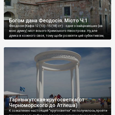
Богом дана Феодосія. Місто Ч.1
Феодосія (Кафа-12 (13) -15 (18) ст) - одне з найцікавіших (на
мою думку) міст всього Кримського півострова .Ну,але
думка в кожного своя, тому щоби розвіяти цей субєктивізм,
запрошую відвідати це
Тарханкутская кругосветка(от
Черноморского до Атлеша)
К сожалению настоящей "кругосветки" не получилось,пройти