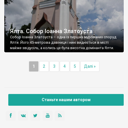
Ялта. Собор Іоанна Златоуста
Собор Іоанна Златоуста – одна із перших мурованих споруд
Ялти. Його 45-метрова дзвіниця і нині видніється в місті
майже звідусіль, а колись це була висотна домінанта Ялти.
1
2
3
4
5
Далі »
Станьте нашим автором