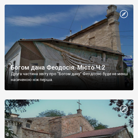
Богом дана Феодосія. Місто Ч.2
Друга частина звіту про "Богом дану" Феодосію буде не менш
насиченою ніж перша.