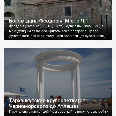
Богом дана Феодосія. Місто Ч.1
Феодосія (Кафа-12 (13) -15 (18) ст) - одне з найцікавіших (на
мою думку) міст всього Кримського півострова .Ну,але
думка в кожного своя, тому щоби розвіяти цей субєктивізм,
запрошую відвідати це
Тарханкутская кругосветка(от
Черноморского до Атлеша)
К сожалению настоящей "кругосветки" не получилось,пройти