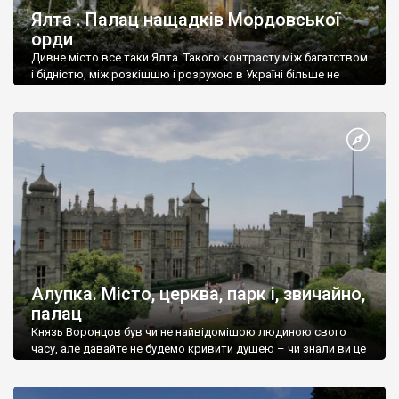
Ялта . Палац нащадків Мордовської
орди
Дивне місто все таки Ялта. Такого контрасту між багатством
і бідністю, між розкішшю і розрухою в Україні більше не
знайдеш.
Алупка. Місто, церква, парк і, звичайно,
палац
Князь Воронцов був чи не найвідомішою людиною свого
часу, але давайте не будемо кривити душею – чи знали ви це
прізвище до відвідин Алупки? Мабуть все таки ні.