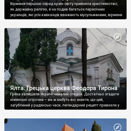
Вірменія першою серед країн світу прийняла християнство,
як державну релігію, й на подив багатьох пересічних
українців, які усіх кавказців вважають мусульманами, вірмени
є відданими вірянами Христа
Ялта. Грецька церква Феодора Тирона
Греки залишили Україні чималий спадок. Достатньо згадати
ніжинські огірочки – ви ж мабуть всі знаєте, що цей,
загублений у радянські часи, легендарний рецепт привезли у
Ніжин греки?