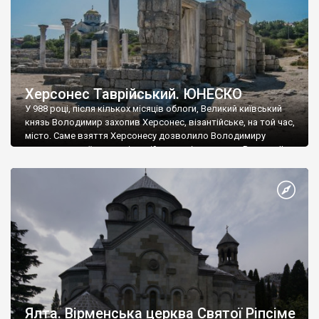
Херсонес Таврійський. ЮНЕСКО
У 988 році, після кількох місяців облоги, Великий київський
князь Володимир захопив Херсонес, візантійське, на той час,
місто. Саме взяття Херсонесу дозволило Володимиру
диктувати свої умови візантійському імператору Василю ІІ, та
одружитися з його дочкою Ганною. Цього ж року, в
Херсонесі Володимир-язичник, став Василем-християнином.
А потім було Хрещення Русі. На честь Херсонесу Таврійського
названо місто […]
Ялта. Вірменська церква Святої Ріпсіме