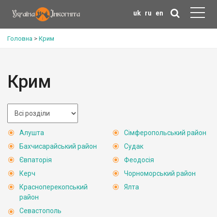
uk
ru
en
Головна
>
Крим
Крим
Алушта
Сімферопольський район
Бахчисарайський район
Судак
Євпаторія
Феодосія
Керч
Чорноморський район
Красноперекопський
Ялта
район
Севастополь