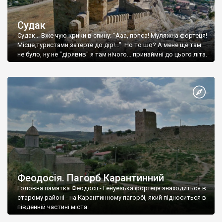
Судак
Судак... Вже чую крики в спину: "Ааа, попса! Муляжна фортеця!
Місце,туристами затерте до дір!..." Но то шо? А мене ще там
не було, ну не "дірявив" я там нічого... принаймні до цього літа.
Феодосія. Пагорб Карантинний
Головна памятка Феодосії - Генуезька фортеця знаходиться в
старому районі - на Карантинному пагорбі, який підноситься в
південній частині міста.