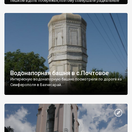
пешком вдоль побережья,поэтому совершали радиальные
вылазки из Оленевки.
Водонапорная башня в с.Почтовое
Интересную водонапорную башню посмотрели по дороге из
Симферополя в Бахчисарай.