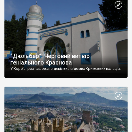
“Дюльбер”. Черговий витвір
геніального Краснова
У Кореїзі розташовано декілька відомих Кримських палаців.