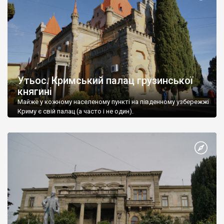
Утьос. Кримський палац грузинської
княгині
Майже у кожному населеному пункті на південному узбережжі
Криму є свій палац (а часто і не один).