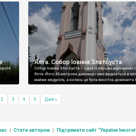
е
Ялта. Собор Іоанна Златоуста
ороге
Собор Іоанна Златоуста – одна із перших мурованих 
Ялти. Його 45-метрова дзвіниця і нині видніється в міс
майже звідусіль, а колись це була висотна домінанта 
2
3
4
5
Далі »
нас
Стати автором
Підтримати сайт “Україна Інкогні