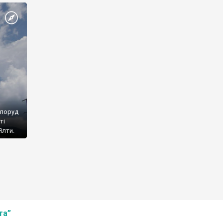
споруд
ті
Ялти.
та”