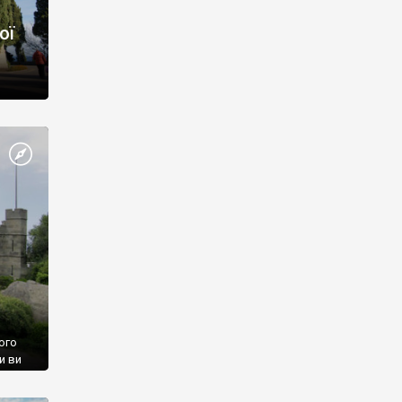
ої
ого
и ви