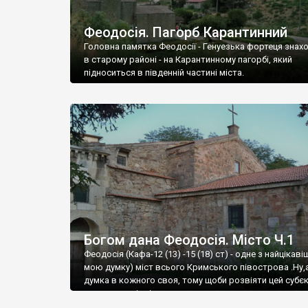
Феодосія. Пагорб Карантинний
Головна памятка Феодосії - Генуезька фортеця знах
в старому районі - на Карантинному пагорбі, який
підноситься в південній частині міста.
Богом дана Феодосія. Місто Ч.1
Феодосія (Кафа-12 (13) -15 (18) ст) - одне з найцікаві
мою думку) міст всього Кримського півострова .Ну,
думка в кожного своя, тому щоби розвіяти цей субєк
запрошую відвідати це