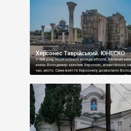
музею «Новгородський музей-заповідник» сотні арт
візантійської доби. Раритети викрадені з фондів об’
культурної спадщини ЮНЕСКО «Херсонеса Таврійсько
Офіційно – на виставку «Золото Візантії», але експер
влада в Україні вважають це лише […]
Херсонес Таврійський. ЮНЕСКО
У 988 році, після кількох місяців облоги, Великий киї
князь Володимир захопив Херсонес, візантійське, на
час, місто. Саме взяття Херсонесу дозволило Воло
диктувати свої умови візантійському імператору Вас
та одружитися з його дочкою Ганною. Цього ж року,
Херсонесі Володимир-язичник, став Василем-
християнином. А потім було Хрещення Русі. На честь
Херсонесу Таврійського названо місто […]