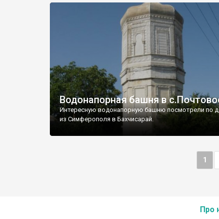
Водонапорная башня в с.Почтово
Интересную водонапорную башню посмотрели по д
из Симферополя в Бахчисарай.
1
Про 