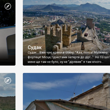
Судак
Судак... Вже чую крики в спину: "Ааа, попса! Муляжна
фортеця! Місце,туристами затерте до дір!..." Но то шо
мене ще там не було, ну не "дірявив" я там нічого...
принаймні до цього літа.