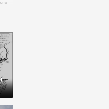
им та
ора і
є
го типу,
ей-
рний
ста:
 райони
від 2
I
і,
рукти,
 котрі