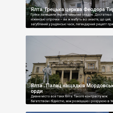
Ялта. Грецька церква Феодора Ти
Греки залишили Україні чималий спадок. Достатньо 
ніжинські огірочки – ви ж мабуть всі знаєте, що цей,
загублений у радянські часи, легендарний рецепт пр
Ніжин греки?
Ялта . Палац нащадків Мордовськ
орди
Дивне місто все таки Ялта. Такого контрасту між
багатством і бідністю, між розкішшю і розрухою в Ук
більше не знайдеш.