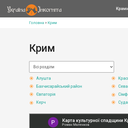
Крам
Головна
>
Крим
Крим
Алушта
Крас
Бахчисарайський район
Сева
Євпаторія
Сімф
Керч
Суда