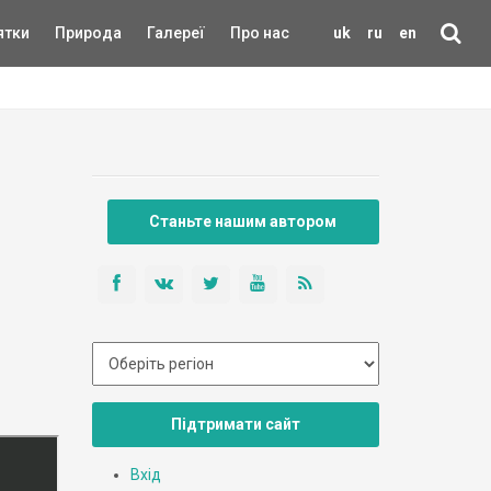
ятки
Природа
Галереї
Про нас
uk
ru
en
Станьте нашим автором
Підтримати сайт
Вхід