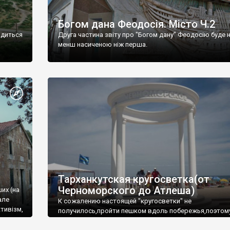
Богом дана Феодосія. Місто Ч.2
одиться
Друга частина звіту про "Богом дану" Феодосію буде 
менш насиченою ніж перша.
Тарханкутская кругосветка(от
Черноморского до Атлеша)
ших (на
але
К сожалению настоящей "кругосветки" не
тивізм,
получилось,пройти пешком вдоль побережья,поэтом
совершали радиальные вылазки из Оленевки.