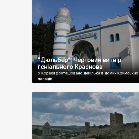
“Дюльбер”. Черговий витвір
геніального Краснова
У Кореїзі розташовано декілька відомих Кримських
палаців.