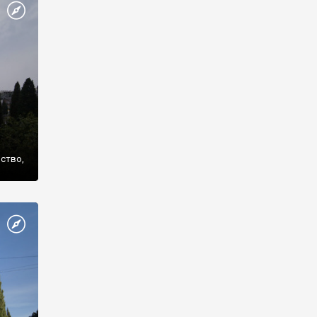
же
нство,