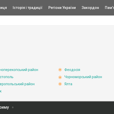
ниця
Історія і традиції
Регіони України
Закордон
Пам'
ноперекопський район
Феодосія
стополь
Чорноморський район
еропольський район
Ялта
к