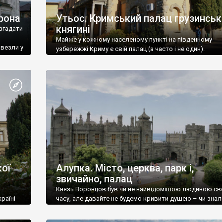
рона
Утьос. Кримський палац грузинськ
княгині
згадати
Майже у кожному населеному пункті на південному
ивезли у
узбережжі Криму є свій палац (а часто і не один).
ої
Алупка. Місто, церква, парк і,
звичайно, палац
Князь Воронцов був чи не найвідомішою людиною св
раїні
часу, але давайте не будемо кривити душею – чи знал
це прізвище до відвідин Алупки? Мабуть все таки ні.