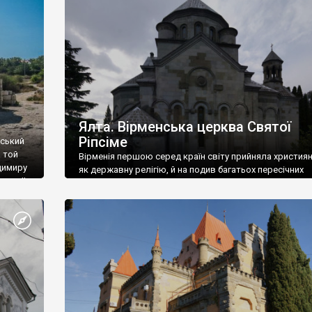
ефактів
називаються «повстяками» (postaki)…” “Вино. Крим
єкту
виробляє відмінне вино і його вдосталь: воно все ду
го».
легке біле і дуже […]
ти та
Ялта. Вірменська церква Святої
Ріпсіме
вський
 той
Вірменія першою серед країн світу прийняла христия
димиру
як державну релігію, й на подив багатьох пересічних
илю ІІ,
українців, які усіх кавказців вважають мусульманами,
 в
вірмени є відданими вірянами Христа