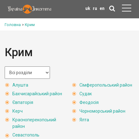
uk
ru
en
Головна
>
Крим
Крим
Алушта
Сімферопольський район
Бахчисарайський район
Судак
Євпаторія
Феодосія
Керч
Чорноморський район
Красноперекопський
Ялта
район
Севастополь