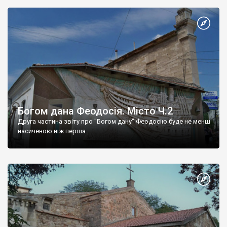
Богом дана Феодосія. Місто Ч.2
Друга частина звіту про "Богом дану" Феодосію буде не менш
насиченою ніж перша.