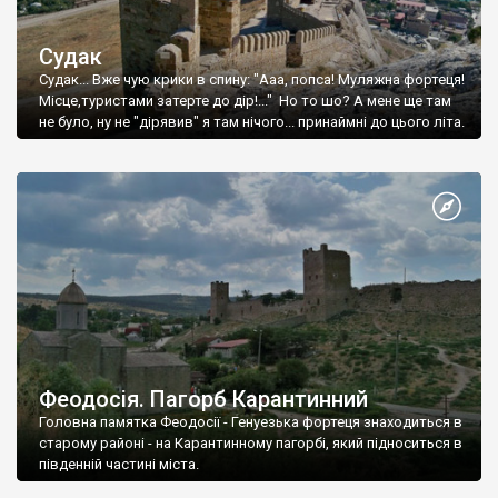
Судак
Судак... Вже чую крики в спину: "Ааа, попса! Муляжна фортеця!
Місце,туристами затерте до дір!..." Но то шо? А мене ще там
не було, ну не "дірявив" я там нічого... принаймні до цього літа.
Феодосія. Пагорб Карантинний
Головна памятка Феодосії - Генуезька фортеця знаходиться в
старому районі - на Карантинному пагорбі, який підноситься в
південній частині міста.