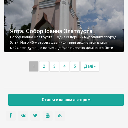
Ялта. Собор Іоанна Златоуста
Собор Іоанна Златоуста – одна із перших мурованих споруд
Ялти. Його 45-метрова дзвіниця і нині видніється в місті
майже звідусіль, а колись це була висотна домінанта Ялти.
1
2
3
4
5
Далі »
Станьте нашим автором