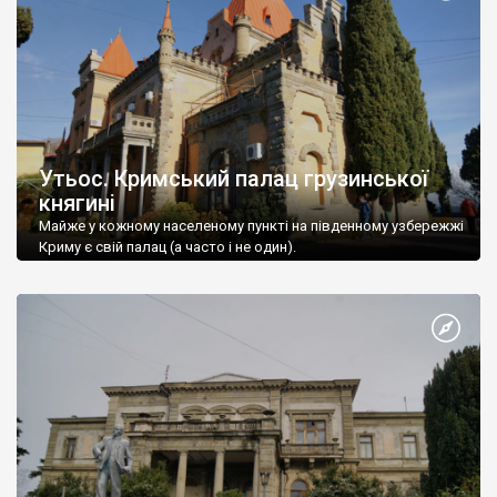
Утьос. Кримський палац грузинської
княгині
Майже у кожному населеному пункті на південному узбережжі
Криму є свій палац (а часто і не один).