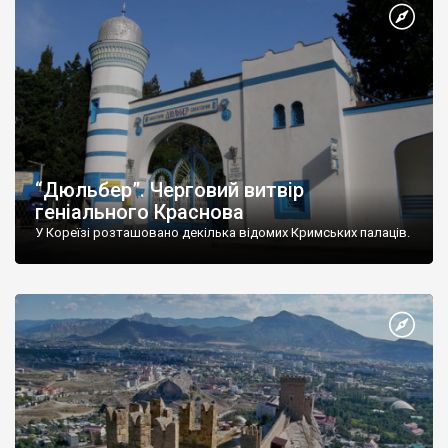
“Дюльбер”. Черговий витвір
геніального Краснова
У Кореїзі розташовано декілька відомих Кримських палаців.