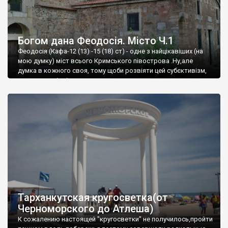
Богом дана Феодосія. Місто Ч.1
Феодосія (Кафа-12 (13) -15 (18) ст) - одне з найцікавіших (на
мою думку) міст всього Кримського півострова .Ну,але
думка в кожного своя, тому щоби розвіяти цей субєктивізм,
запрошую відвідати це
Тарханкутская кругосветка(от
Черноморского до Атлеша)
К сожалению настоящей "кругосветки" не получилось,пройти