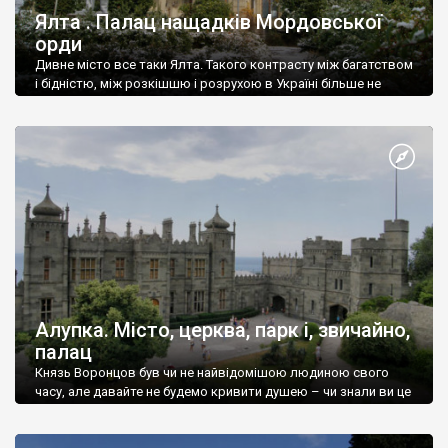
Ялта . Палац нащадків Мордовської
орди
Дивне місто все таки Ялта. Такого контрасту між багатством
і бідністю, між розкішшю і розрухою в Україні більше не
знайдеш.
Алупка. Місто, церква, парк і, звичайно,
палац
Князь Воронцов був чи не найвідомішою людиною свого
часу, але давайте не будемо кривити душею – чи знали ви це
прізвище до відвідин Алупки? Мабуть все таки ні.