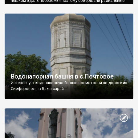
пешком вдоль побережья,поэтому совершали радиальные
вылазки из Оленевки.
Водонапорная башня в с.Почтовое
Интересную водонапорную башню посмотрели по дороге из
Симферополя в Бахчисарай.