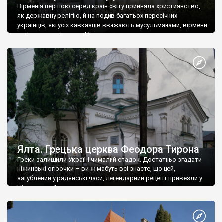
Вірменія першою серед країн світу прийняла християнство,
як державну релігію, й на подив багатьох пересічних
українців, які усіх кавказців вважають мусульманами, вірмени
є відданими вірянами Христа
Ялта. Грецька церква Феодора Тирона
Греки залишили Україні чималий спадок. Достатньо згадати
ніжинські огірочки – ви ж мабуть всі знаєте, що цей,
загублений у радянські часи, легендарний рецепт привезли у
Ніжин греки?