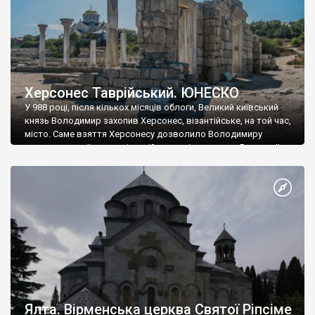
Херсонес Таврійський. ЮНЕСКО
У 988 році, після кількох місяців облоги, Великий київський
князь Володимир захопив Херсонес, візантійське, на той час,
місто. Саме взяття Херсонесу дозволило Володимиру
диктувати свої умови візантійському імператору Василю ІІ, та
одружитися з його дочкою Ганною. Цього ж року, в
Херсонесі Володимир-язичник, став Василем-християнином.
А потім було Хрещення Русі. На честь Херсонесу Таврійського
названо місто […]
Ялта. Вірменська церква Святої Ріпсіме