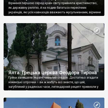
Вірменія першою серед країн світу прийняла християнство,
як державну релігію, й на подив багатьох пересічних
українців, які усіх кавказців вважають мусульманами, вірмени
є відданими вірянами Христа
Ялта. Грецька церква Феодора Тирона
Греки залишили Україні чималий спадок. Достатньо згадати
ніжинські огірочки – ви ж мабуть всі знаєте, що цей,
загублений у радянські часи, легендарний рецепт привезли у
Ніжин греки?