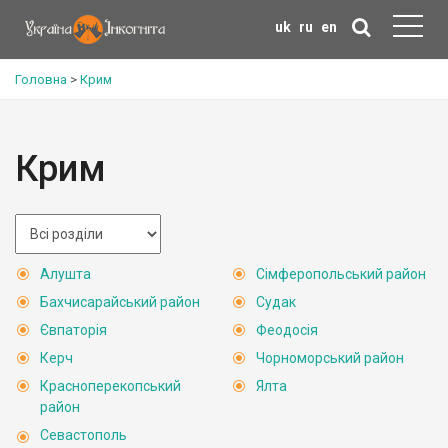
uk
ru
en
Головна
>
Крим
Крим
Алушта
Сімферопольський район
Бахчисарайський район
Судак
Євпаторія
Феодосія
Керч
Чорноморський район
Красноперекопський
Ялта
район
Севастополь