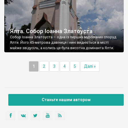
Ялта. Собор Іоанна Златоуста
Собор Іоанна Златоуста – одна із перших мурованих споруд
Ялти. Його 45-метрова дзвіниця і нині видніється в місті
майже звідусіль, а колись це була висотна домінанта Ялти.
1
2
3
4
5
Далі »
Станьте нашим автором