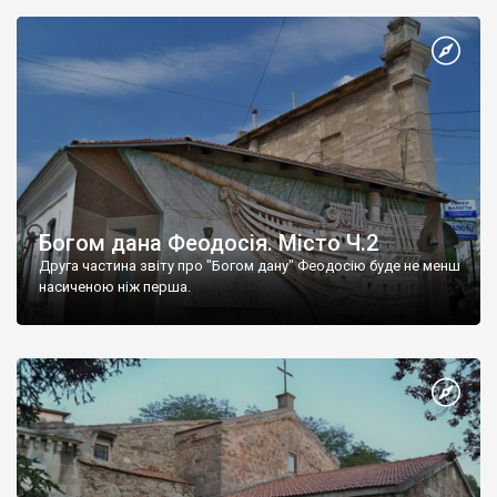
Богом дана Феодосія. Місто Ч.2
Друга частина звіту про "Богом дану" Феодосію буде не менш
насиченою ніж перша.