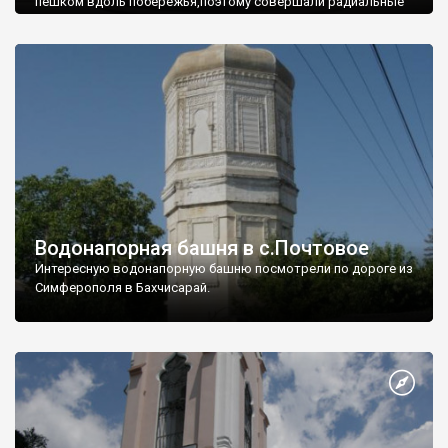
пешком вдоль побережья,поэтому совершали радиальные
вылазки из Оленевки.
Водонапорная башня в с.Почтовое
Интересную водонапорную башню посмотрели по дороге из
Симферополя в Бахчисарай.