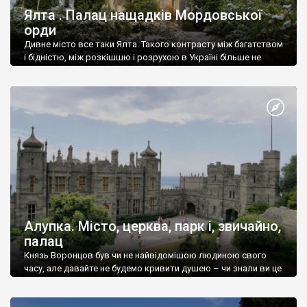
Ялта . Палац нащадків Мордовської
орди
Дивне місто все таки Ялта. Такого контрасту між багатством
і бідністю, між розкішшю і розрухою в Україні більше не
знайдеш.
Алупка. Місто, церква, парк і, звичайно,
палац
Князь Воронцов був чи не найвідомішою людиною свого
часу, але давайте не будемо кривити душею – чи знали ви це
прізвище до відвідин Алупки? Мабуть все таки ні.