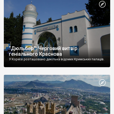
“Дюльбер”. Черговий витвір
геніального Краснова
У Кореїзі розташовано декілька відомих Кримських палаців.