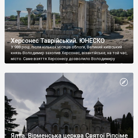
Херсонес Таврійський. ЮНЕСКО
У 988 році, після кількох місяців облоги, Великий київський
князь Володимир захопив Херсонес, візантійське, на той час,
місто. Саме взяття Херсонесу дозволило Володимиру
диктувати свої умови візантійському імператору Василю ІІ, та
одружитися з його дочкою Ганною. Цього ж року, в
Херсонесі Володимир-язичник, став Василем-християнином.
А потім було Хрещення Русі. На честь Херсонесу Таврійського
названо місто […]
Ялта. Вірменська церква Святої Ріпсіме