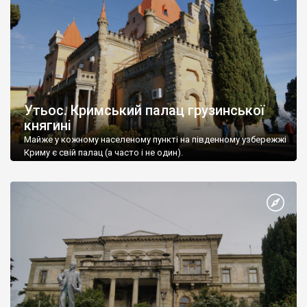
Утьос. Кримський палац грузинської
княгині
Майже у кожному населеному пункті на південному узбережжі
Криму є свій палац (а часто і не один).