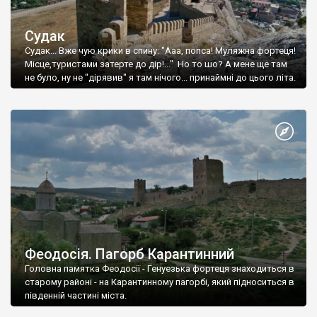
Судак
Судак... Вже чую крики в спину: "Ааа, попса! Муляжна фортеця!
Місце,туристами затерте до дір!..." Но то шо? А мене ще там
не було, ну не "дірявив" я там нічого... принаймні до цього літа.
Феодосія. Пагорб Карантинний
Головна памятка Феодосії - Генуезька фортеця знаходиться в
старому районі - на Карантинному пагорбі, який підноситься в
південній частині міста.