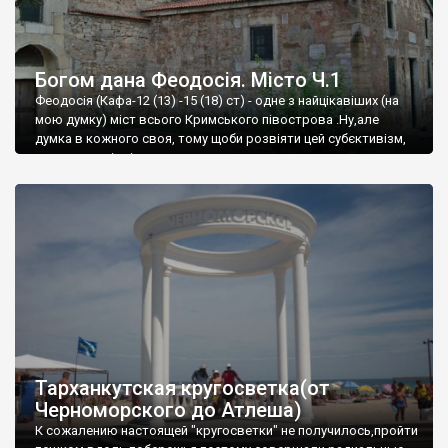
Богом дана Феодосія. Місто Ч.1
Феодосія (Кафа-12 (13) -15 (18) ст) - одне з найцікавіших (на
мою думку) міст всього Кримського півострова .Ну,але
думка в кожного своя, тому щоби розвіяти цей субєктивізм,
запрошую відвідати це
Тарханкутская кругосветка(от
Черноморского до Атлеша)
К сожалению настоящей "кругосветки" не получилось,пройти