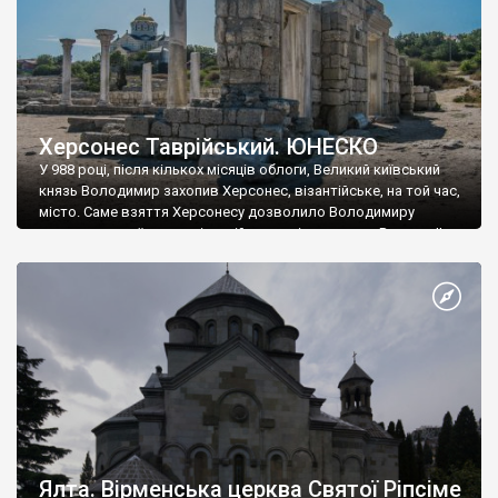
Херсонес Таврійський. ЮНЕСКО
У 988 році, після кількох місяців облоги, Великий київський
князь Володимир захопив Херсонес, візантійське, на той час,
місто. Саме взяття Херсонесу дозволило Володимиру
диктувати свої умови візантійському імператору Василю ІІ, та
одружитися з його дочкою Ганною. Цього ж року, в
Херсонесі Володимир-язичник, став Василем-християнином.
А потім було Хрещення Русі. На честь Херсонесу Таврійського
названо місто […]
Ялта. Вірменська церква Святої Ріпсіме