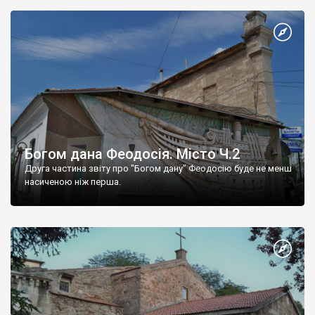
Богом дана Феодосія. Місто Ч.2
Друга частина звіту про "Богом дану" Феодосію буде не менш
насиченою ніж перша.