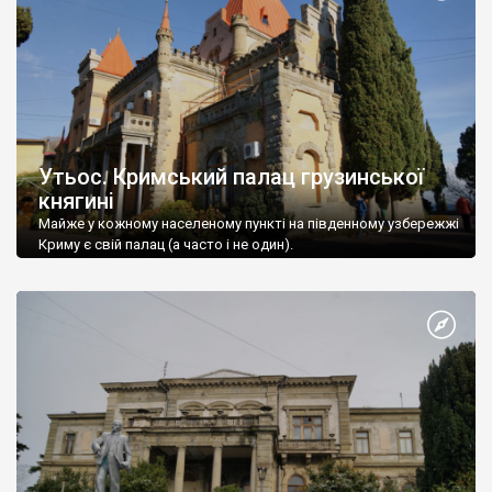
Утьос. Кримський палац грузинської
княгині
Майже у кожному населеному пункті на південному узбережжі
Криму є свій палац (а часто і не один).