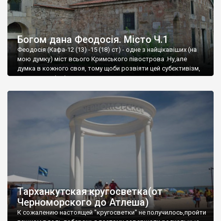
Богом дана Феодосія. Місто Ч.1
Феодосія (Кафа-12 (13) -15 (18) ст) - одне з найцікавіших (на
мою думку) міст всього Кримського півострова .Ну,але
думка в кожного своя, тому щоби розвіяти цей субєктивізм,
запрошую відвідати це
Тарханкутская кругосветка(от
Черноморского до Атлеша)
К сожалению настоящей "кругосветки" не получилось,пройти