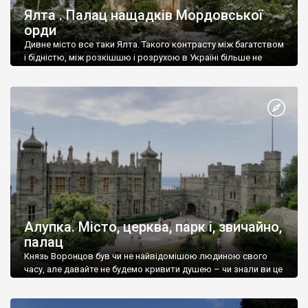
Ялта . Палац нащадків Мордовської
орди
Дивне місто все таки Ялта. Такого контрасту між багатством
і бідністю, між розкішшю і розрухою в Україні більше не
знайдеш.
Алупка. Місто, церква, парк і, звичайно,
палац
Князь Воронцов був чи не найвідомішою людиною свого
часу, але давайте не будемо кривити душею – чи знали ви це
прізвище до відвідин Алупки? Мабуть все таки ні.