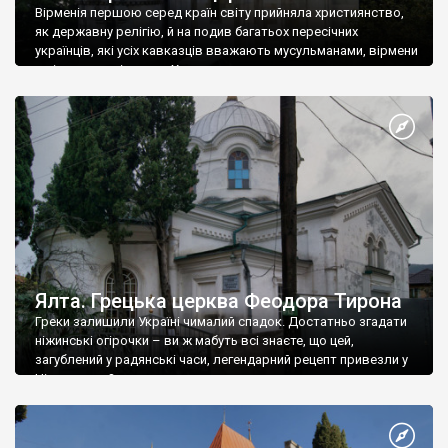
Вірменія першою серед країн світу прийняла християнство,
як державну релігію, й на подив багатьох пересічних
українців, які усіх кавказців вважають мусульманами, вірмени
є відданими вірянами Христа
Ялта. Грецька церква Феодора Тирона
Греки залишили Україні чималий спадок. Достатньо згадати
ніжинські огірочки – ви ж мабуть всі знаєте, що цей,
загублений у радянські часи, легендарний рецепт привезли у
Ніжин греки?