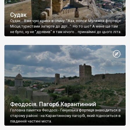
Судак
Судак... Вже чую крики в спину: "Ааа, попса! Муляжна фортеця!
Місце,туристами затерте до дір!..." Но то шо? А мене ще там
не було, ну не "дірявив" я там нічого... принаймні до цього літа.
Феодосія. Пагорб Карантинний
Головна памятка Феодосії - Генуезька фортеця знаходиться в
старому районі - на Карантинному пагорбі, який підноситься в
південній частині міста.