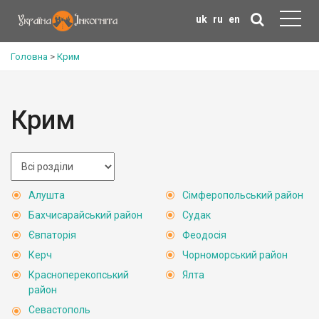
uk
ru
en
Головна
>
Крим
Крим
Алушта
Сімферопольський район
Бахчисарайський район
Судак
Євпаторія
Феодосія
Керч
Чорноморський район
Красноперекопський
Ялта
район
Севастополь