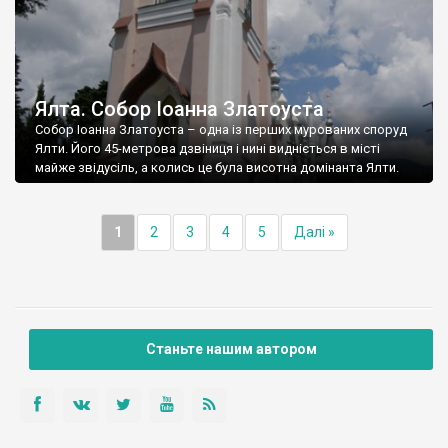
Ялта. Собор Іоанна Златоуста
Собор Іоанна Златоуста – одна із перших мурованих споруд
Ялти. Його 45-метрова дзвіниця і нині видніється в місті
майже звідусіль, а колись це була висотна домінанта Ялти.
1
2
3
4
5
Далі »
Станьте нашим автором