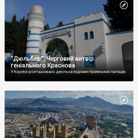
“Дюльбер”. Черговий витвір
геніального Краснова
У Кореїзі розташовано декілька відомих Кримських палаців.