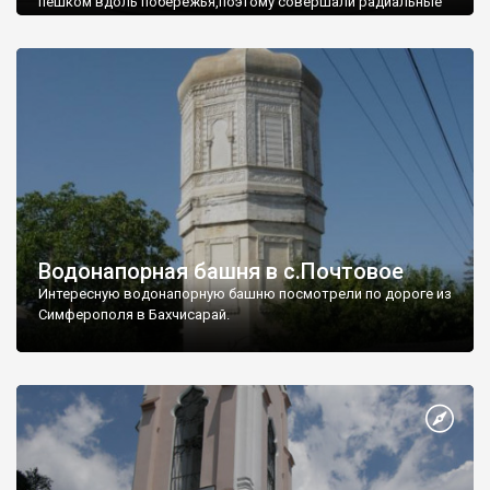
пешком вдоль побережья,поэтому совершали радиальные
вылазки из Оленевки.
Водонапорная башня в с.Почтовое
Интересную водонапорную башню посмотрели по дороге из
Симферополя в Бахчисарай.