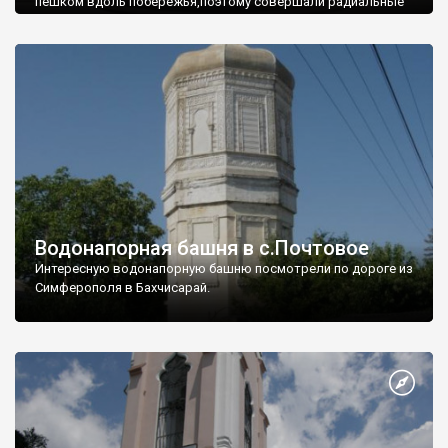
пешком вдоль побережья,поэтому совершали радиальные
вылазки из Оленевки.
Водонапорная башня в с.Почтовое
Интересную водонапорную башню посмотрели по дороге из
Симферополя в Бахчисарай.