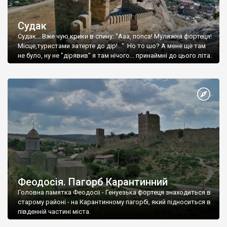
Судак
Судак... Вже чую крики в спину: "Ааа, попса! Муляжна фортеця!
Місце,туристами затерте до дір!..." Но то шо? А мене ще там
не було, ну не "дірявив" я там нічого... принаймні до цього літа.
Феодосія. Пагорб Карантинний
Головна памятка Феодосії - Генуезька фортеця знаходиться в
старому районі - на Карантинному пагорбі, який підноситься в
південній частині міста.