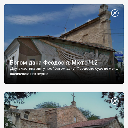
Богом дана Феодосія. Місто Ч.2
Друга частина звіту про "Богом дану" Феодосію буде не менш
насиченою ніж перша.