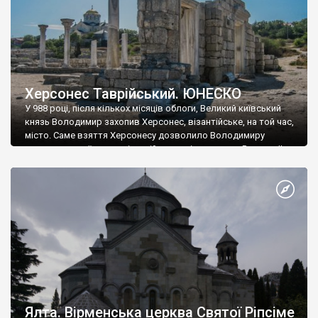
Херсонес Таврійський. ЮНЕСКО
У 988 році, після кількох місяців облоги, Великий київський
князь Володимир захопив Херсонес, візантійське, на той час,
місто. Саме взяття Херсонесу дозволило Володимиру
диктувати свої умови візантійському імператору Василю ІІ, та
одружитися з його дочкою Ганною. Цього ж року, в
Херсонесі Володимир-язичник, став Василем-християнином.
А потім було Хрещення Русі. На честь Херсонесу Таврійського
названо місто […]
Ялта. Вірменська церква Святої Ріпсіме