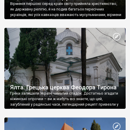
Вірменія першою серед країн світу прийняла християнство,
як державну релігію, й на подив багатьох пересічних
українців, які усіх кавказців вважають мусульманами, вірмени
є відданими вірянами Христа
Ялта. Грецька церква Феодора Тирона
Греки залишили Україні чималий спадок. Достатньо згадати
ніжинські огірочки – ви ж мабуть всі знаєте, що цей,
загублений у радянські часи, легендарний рецепт привезли у
Ніжин греки?