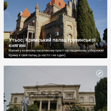
Утьос. Кримський палац грузинської
княгині
Майже у кожному населеному пункті на південному узбережжі
Криму є свій палац (а часто і не один).