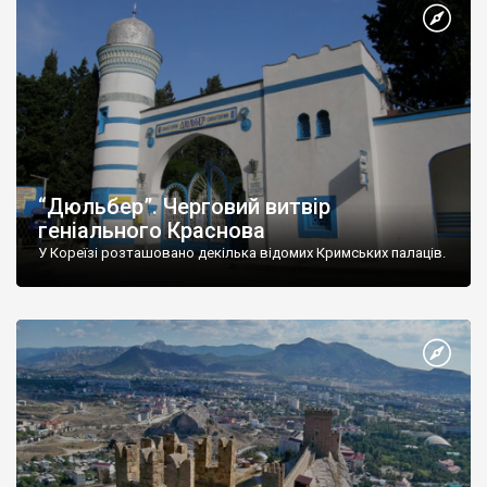
“Дюльбер”. Черговий витвір
геніального Краснова
У Кореїзі розташовано декілька відомих Кримських палаців.