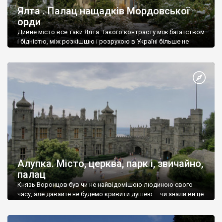
Ялта . Палац нащадків Мордовської
орди
Дивне місто все таки Ялта. Такого контрасту між багатством
і бідністю, між розкішшю і розрухою в Україні більше не
знайдеш.
Алупка. Місто, церква, парк і, звичайно,
палац
Князь Воронцов був чи не найвідомішою людиною свого
часу, але давайте не будемо кривити душею – чи знали ви це
прізвище до відвідин Алупки? Мабуть все таки ні.