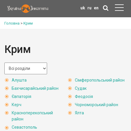
uk
ru
en
Головна
>
Крим
Крим
Алушта
Сімферопольський район
Бахчисарайський район
Судак
Євпаторія
Феодосія
Керч
Чорноморський район
Красноперекопський
Ялта
район
Севастополь