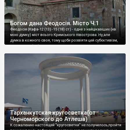
Богом дана Феодосія. Місто Ч.1
Феодосія (Кафа-12 (13) -15 (18) ст) - одне з найцікавіших (на
мою думку) міст всього Кримського півострова .Ну,але
думка в кожного своя, тому щоби розвіяти цей субєктивізм,
запрошую відвідати це
Тарханкутская кругосветка(от
Черноморского до Атлеша)
К сожалению настоящей "кругосветки" не получилось,пройти