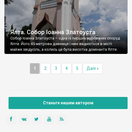
Ялта. Собор Іоанна Златоуста
Собор Іоанна Златоуста – одна із перших мурованих споруд
Ялти. Його 45-метрова дзвіниця і нині видніється в місті
майже звідусіль, а колись це була висотна домінанта Ялти.
1
2
3
4
5
Далі »
Станьте нашим автором