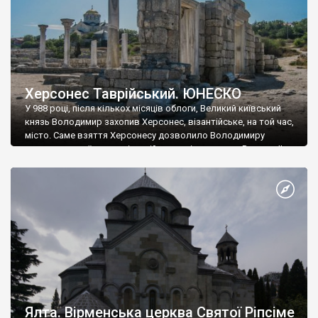
Херсонес Таврійський. ЮНЕСКО
У 988 році, після кількох місяців облоги, Великий київський
князь Володимир захопив Херсонес, візантійське, на той час,
місто. Саме взяття Херсонесу дозволило Володимиру
диктувати свої умови візантійському імператору Василю ІІ, та
одружитися з його дочкою Ганною. Цього ж року, в
Херсонесі Володимир-язичник, став Василем-християнином.
А потім було Хрещення Русі. На честь Херсонесу Таврійського
названо місто […]
Ялта. Вірменська церква Святої Ріпсіме