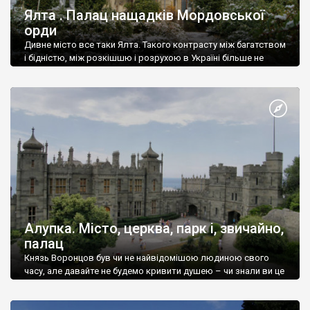
Ялта . Палац нащадків Мордовської
орди
Дивне місто все таки Ялта. Такого контрасту між багатством
і бідністю, між розкішшю і розрухою в Україні більше не
знайдеш.
Алупка. Місто, церква, парк і, звичайно,
палац
Князь Воронцов був чи не найвідомішою людиною свого
часу, але давайте не будемо кривити душею – чи знали ви це
прізвище до відвідин Алупки? Мабуть все таки ні.