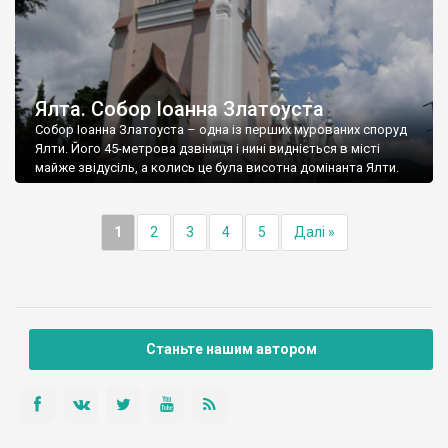
Ялта. Собор Іоанна Златоуста
Собор Іоанна Златоуста – одна із перших мурованих споруд
Ялти. Його 45-метрова дзвіниця і нині видніється в місті
майже звідусіль, а колись це була висотна домінанта Ялти.
1
2
3
4
5
Далі »
Станьте нашим автором