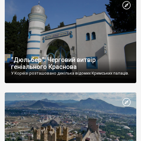
“Дюльбер”. Черговий витвір
геніального Краснова
У Кореїзі розташовано декілька відомих Кримських палаців.