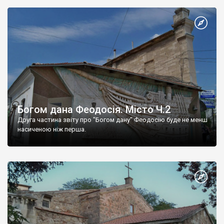
Богом дана Феодосія. Місто Ч.2
Друга частина звіту про "Богом дану" Феодосію буде не менш
насиченою ніж перша.