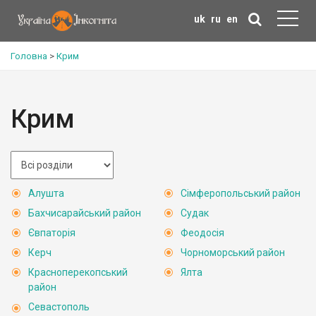
uk
ru
en
Головна
>
Крим
Крим
Алушта
Сімферопольський район
Бахчисарайський район
Судак
Євпаторія
Феодосія
Керч
Чорноморський район
Красноперекопський
Ялта
район
Севастополь