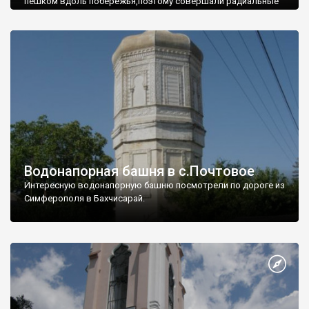
пешком вдоль побережья,поэтому совершали радиальные
вылазки из Оленевки.
Водонапорная башня в с.Почтовое
Интересную водонапорную башню посмотрели по дороге из
Симферополя в Бахчисарай.