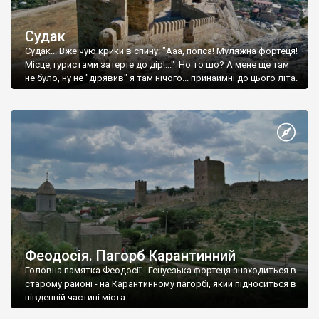
Судак
Судак... Вже чую крики в спину: "Ааа, попса! Муляжна фортеця!
Місце,туристами затерте до дір!..." Но то шо? А мене ще там
не було, ну не "дірявив" я там нічого... принаймні до цього літа.
Феодосія. Пагорб Карантинний
Головна памятка Феодосії - Генуезька фортеця знаходиться в
старому районі - на Карантинному пагорбі, який підноситься в
південній частині міста.