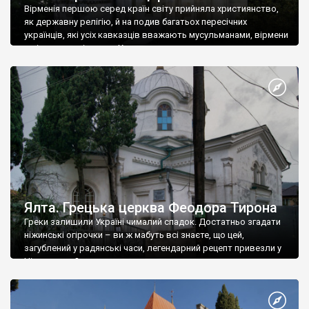
Вірменія першою серед країн світу прийняла християнство,
як державну релігію, й на подив багатьох пересічних
українців, які усіх кавказців вважають мусульманами, вірмени
є відданими вірянами Христа
Ялта. Грецька церква Феодора Тирона
Греки залишили Україні чималий спадок. Достатньо згадати
ніжинські огірочки – ви ж мабуть всі знаєте, що цей,
загублений у радянські часи, легендарний рецепт привезли у
Ніжин греки?