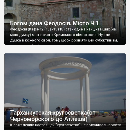
Богом дана Феодосія. Місто Ч.1
Феодосія (Кафа-12 (13) -15 (18) ст) - одне з найцікавіших (на
мою думку) міст всього Кримського півострова .Ну,але
думка в кожного своя, тому щоби розвіяти цей субєктивізм,
запрошую відвідати це
Тарханкутская кругосветка(от
Черноморского до Атлеша)
К сожалению настоящей "кругосветки" не получилось,пройти