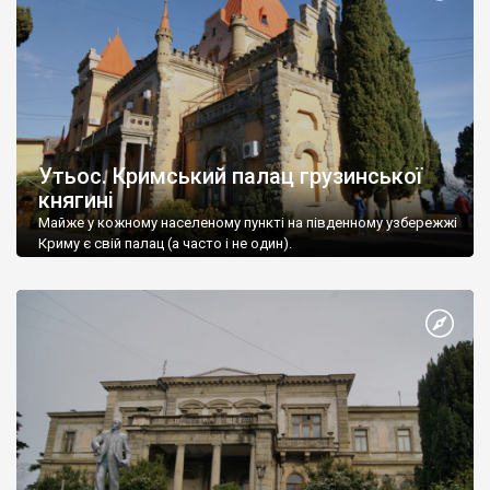
Утьос. Кримський палац грузинської
княгині
Майже у кожному населеному пункті на південному узбережжі
Криму є свій палац (а часто і не один).