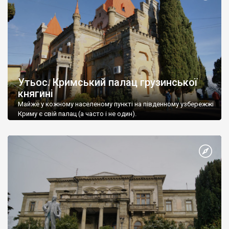
Утьос. Кримський палац грузинської
княгині
Майже у кожному населеному пункті на південному узбережжі
Криму є свій палац (а часто і не один).