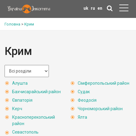
uk
ru
en
Головна
>
Крим
Крим
Алушта
Сімферопольський район
Бахчисарайський район
Судак
Євпаторія
Феодосія
Керч
Чорноморський район
Красноперекопський
Ялта
район
Севастополь