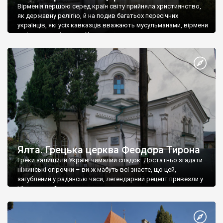
Вірменія першою серед країн світу прийняла християнство,
як державну релігію, й на подив багатьох пересічних
українців, які усіх кавказців вважають мусульманами, вірмени
є відданими вірянами Христа
Ялта. Грецька церква Феодора Тирона
Греки залишили Україні чималий спадок. Достатньо згадати
ніжинські огірочки – ви ж мабуть всі знаєте, що цей,
загублений у радянські часи, легендарний рецепт привезли у
Ніжин греки?