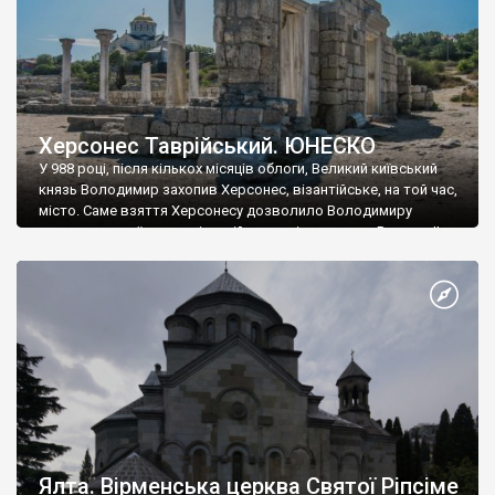
Херсонес Таврійський. ЮНЕСКО
У 988 році, після кількох місяців облоги, Великий київський
князь Володимир захопив Херсонес, візантійське, на той час,
місто. Саме взяття Херсонесу дозволило Володимиру
диктувати свої умови візантійському імператору Василю ІІ, та
одружитися з його дочкою Ганною. Цього ж року, в
Херсонесі Володимир-язичник, став Василем-християнином.
А потім було Хрещення Русі. На честь Херсонесу Таврійського
названо місто […]
Ялта. Вірменська церква Святої Ріпсіме