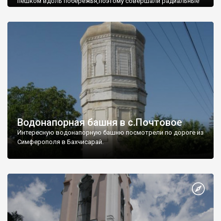
пешком вдоль побережья,поэтому совершали радиальные
вылазки из Оленевки.
Водонапорная башня в с.Почтовое
Интересную водонапорную башню посмотрели по дороге из
Симферополя в Бахчисарай.