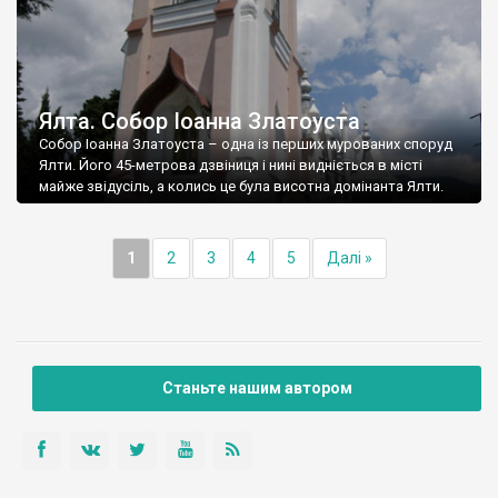
Ялта. Собор Іоанна Златоуста
Собор Іоанна Златоуста – одна із перших мурованих споруд
Ялти. Його 45-метрова дзвіниця і нині видніється в місті
майже звідусіль, а колись це була висотна домінанта Ялти.
1
2
3
4
5
Далі »
Станьте нашим автором