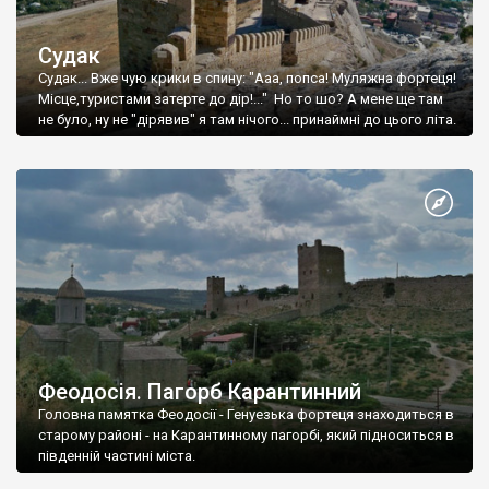
Судак
Судак... Вже чую крики в спину: "Ааа, попса! Муляжна фортеця!
Місце,туристами затерте до дір!..." Но то шо? А мене ще там
не було, ну не "дірявив" я там нічого... принаймні до цього літа.
Феодосія. Пагорб Карантинний
Головна памятка Феодосії - Генуезька фортеця знаходиться в
старому районі - на Карантинному пагорбі, який підноситься в
південній частині міста.