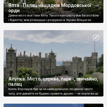
Ялта . Палац нащадків Мордовської
орди
Дивне місто все таки Ялта. Такого контрасту між багатством
і бідністю, між розкішшю і розрухою в Україні більше не
знайдеш.
Алупка. Місто, церква, парк і, звичайно,
палац
Князь Воронцов був чи не найвідомішою людиною свого
часу, але давайте не будемо кривити душею – чи знали ви це
прізвище до відвідин Алупки? Мабуть все таки ні.