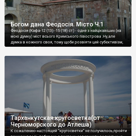
Богом дана Феодосія. Місто Ч.1
Феодосія (Кафа-12 (13) -15 (18) ст) - одне з найцікавіших (на
мою думку) міст всього Кримського півострова .Ну,але
думка в кожного своя, тому щоби розвіяти цей субєктивізм,
запрошую відвідати це
Тарханкутская кругосветка(от
Черноморского до Атлеша)
К сожалению настоящей "кругосветки" не получилось,пройти