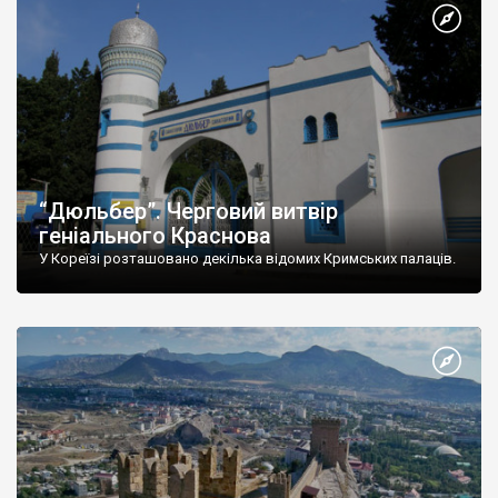
“Дюльбер”. Черговий витвір
геніального Краснова
У Кореїзі розташовано декілька відомих Кримських палаців.