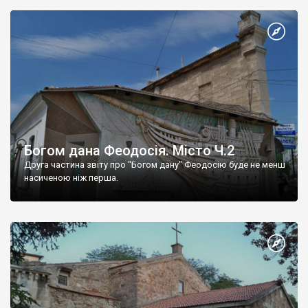
Богом дана Феодосія. Місто Ч.2
Друга частина звіту про "Богом дану" Феодосію буде не менш
насиченою ніж перша.