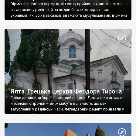
Вірменія першою серед країн світу прийняла християнство,
як державну релігію, й на подив багатьох пересічних
українців, які усіх кавказців вважають мусульманами, вірмени
є відданими вірянами Христа
Ялта. Грецька церква Феодора Тирона
Греки залишили Україні чималий спадок. Достатньо згадати
ніжинські огірочки – ви ж мабуть всі знаєте, що цей,
загублений у радянські часи, легендарний рецепт привезли у
Ніжин греки?