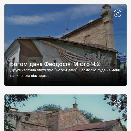
Богом дана Феодосія. Місто Ч.2
Друга частина звіту про "Богом дану" Феодосію буде не менш
насиченою ніж перша.