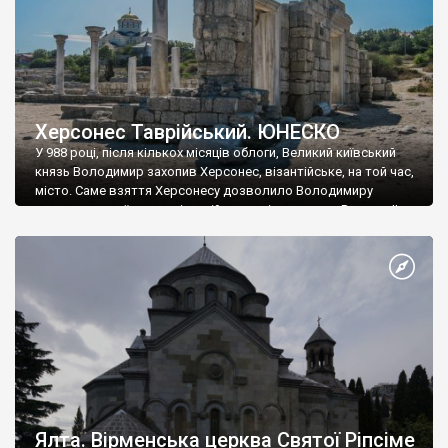
Херсонес Таврійський. ЮНЕСКО
У 988 році, після кількох місяців облоги, Великий київський
князь Володимир захопив Херсонес, візантійське, на той час,
місто. Саме взяття Херсонесу дозволило Володимиру
диктувати свої умови візантійському імператору Василю ІІ, та
одружитися з його дочкою Ганною. Цього ж року, в
Херсонесі Володимир-язичник, став Василем-християнином.
А потім було Хрещення Русі. На честь Херсонесу Таврійського
названо місто […]
Ялта. Вірменська церква Святої Ріпсіме