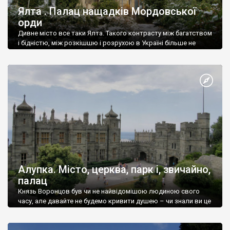
Ялта . Палац нащадків Мордовської
орди
Дивне місто все таки Ялта. Такого контрасту між багатством
і бідністю, між розкішшю і розрухою в Україні більше не
знайдеш.
Алупка. Місто, церква, парк і, звичайно,
палац
Князь Воронцов був чи не найвідомішою людиною свого
часу, але давайте не будемо кривити душею – чи знали ви це
прізвище до відвідин Алупки? Мабуть все таки ні.