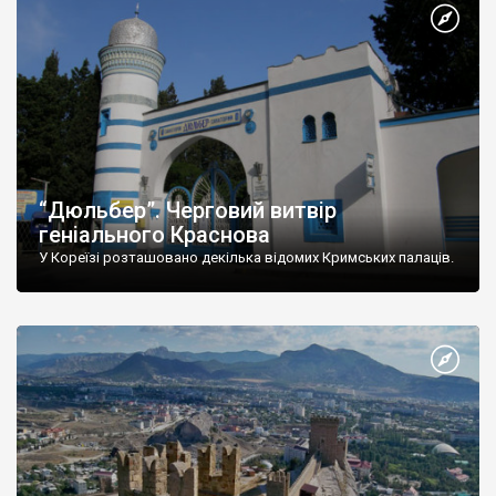
“Дюльбер”. Черговий витвір
геніального Краснова
У Кореїзі розташовано декілька відомих Кримських палаців.