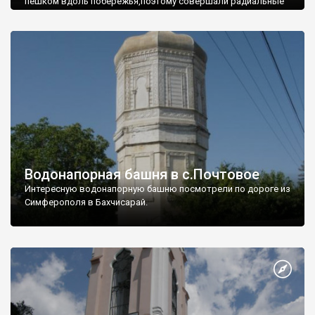
пешком вдоль побережья,поэтому совершали радиальные
вылазки из Оленевки.
Водонапорная башня в с.Почтовое
Интересную водонапорную башню посмотрели по дороге из
Симферополя в Бахчисарай.