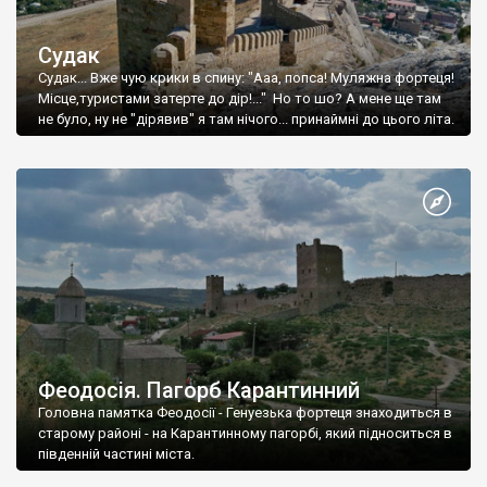
Судак
Судак... Вже чую крики в спину: "Ааа, попса! Муляжна фортеця!
Місце,туристами затерте до дір!..." Но то шо? А мене ще там
не було, ну не "дірявив" я там нічого... принаймні до цього літа.
Феодосія. Пагорб Карантинний
Головна памятка Феодосії - Генуезька фортеця знаходиться в
старому районі - на Карантинному пагорбі, який підноситься в
південній частині міста.