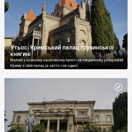
Утьос. Кримський палац грузинської
княгині
Майже у кожному населеному пункті на південному узбережжі
Криму є свій палац (а часто і не один).