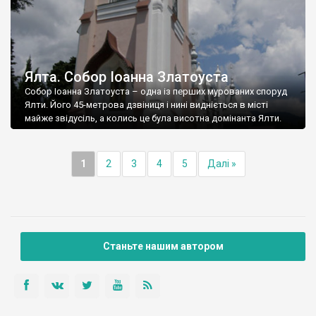
Ялта. Собор Іоанна Златоуста
Собор Іоанна Златоуста – одна із перших мурованих споруд
Ялти. Його 45-метрова дзвіниця і нині видніється в місті
майже звідусіль, а колись це була висотна домінанта Ялти.
1
2
3
4
5
Далі »
Станьте нашим автором