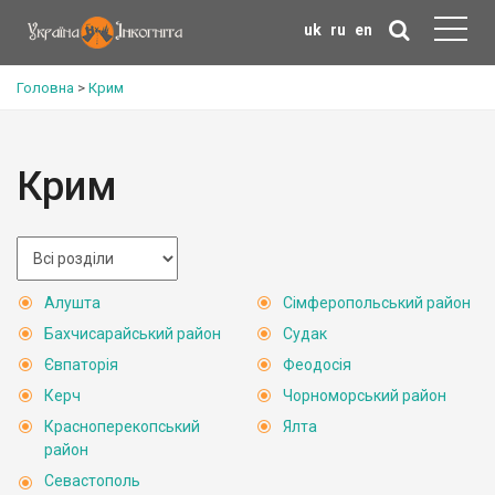
uk
ru
en
Головна
>
Крим
Крим
Алушта
Сімферопольський район
Бахчисарайський район
Судак
Євпаторія
Феодосія
Керч
Чорноморський район
Красноперекопський
Ялта
район
Севастополь