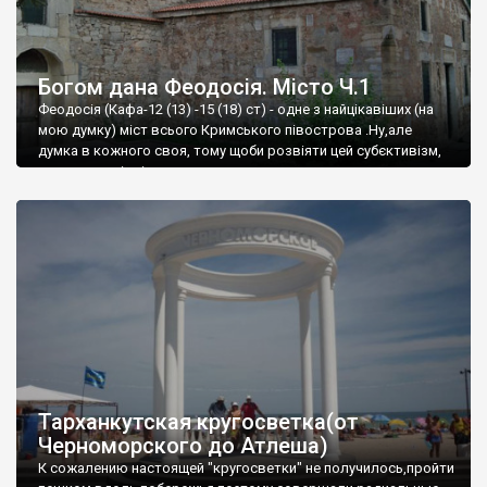
Богом дана Феодосія. Місто Ч.1
Феодосія (Кафа-12 (13) -15 (18) ст) - одне з найцікавіших (на
мою думку) міст всього Кримського півострова .Ну,але
думка в кожного своя, тому щоби розвіяти цей субєктивізм,
запрошую відвідати це
Тарханкутская кругосветка(от
Черноморского до Атлеша)
К сожалению настоящей "кругосветки" не получилось,пройти