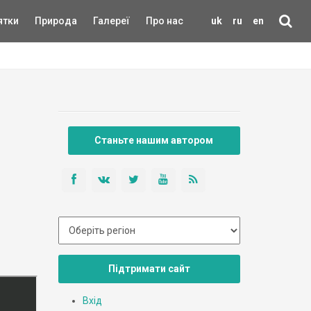
ятки
Природа
Галереї
Про нас
uk
ru
en
Станьте нашим автором
Підтримати сайт
Вхід