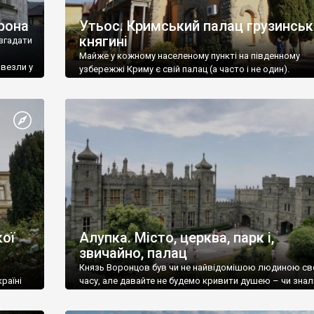
рона
Утьос. Кримський палац грузинськ
княгині
згадати
Майже у кожному населеному пункті на південному
ивезли у
узбережжі Криму є свій палац (а часто і не один).
ої
Алупка. Місто, церква, парк і,
звичайно, палац
Князь Воронцов був чи не найвідомішою людиною св
раїні
часу, але давайте не будемо кривити душею – чи знал
це прізвище до відвідин Алупки? Мабуть все таки ні.