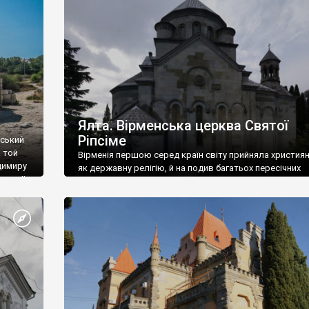
ефактів
називаються «повстяками» (postaki)…” “Вино. Крим
єкту
виробляє відмінне вино і його вдосталь: воно все ду
го».
легке біле і дуже […]
ти та
Ялта. Вірменська церква Святої
Ріпсіме
вський
 той
Вірменія першою серед країн світу прийняла христия
димиру
як державну релігію, й на подив багатьох пересічних
илю ІІ,
українців, які усіх кавказців вважають мусульманами,
 в
вірмени є відданими вірянами Христа