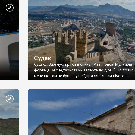
Судак
Судак... Вже чую крики в спину: "Ааа, попса! Муляжна
фортеця! Місце,туристами затерте до дір!..." Но то шо
мене ще там не було, ну не "дірявив" я там нічого...
принаймні до цього літа.