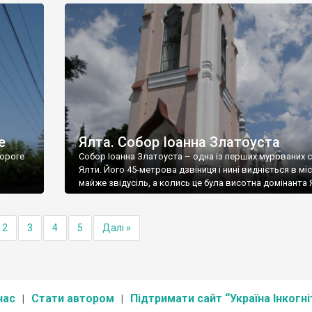
е
Ялта. Собор Іоанна Златоуста
ороге
Собор Іоанна Златоуста – одна із перших мурованих 
Ялти. Його 45-метрова дзвіниця і нині видніється в міс
майже звідусіль, а колись це була висотна домінанта 
2
3
4
5
Далі »
нас
Стати автором
Підтримати сайт “Україна Інкогні