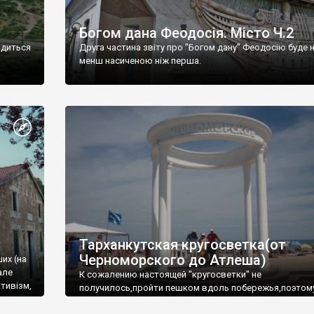
Богом дана Феодосія. Місто Ч.2
одиться
Друга частина звіту про "Богом дану" Феодосію буде 
менш насиченою ніж перша.
Тарханкутская кругосветка(от
Черноморского до Атлеша)
ших (на
але
К сожалению настоящей "кругосветки" не
тивізм,
получилось,пройти пешком вдоль побережья,поэтом
совершали радиальные вылазки из Оленевки.