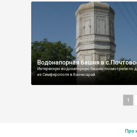
Водонапорная башня в с.Почтово
Интересную водонапорную башню посмотрели по д
из Симферополя в Бахчисарай.
1
Про 