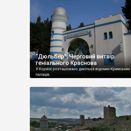
“Дюльбер”. Черговий витвір
геніального Краснова
У Кореїзі розташовано декілька відомих Кримських
палаців.