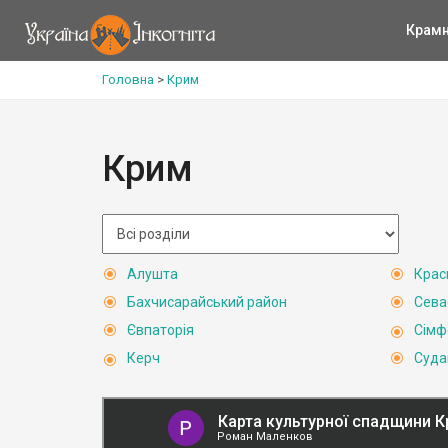
Крам
Головна
>
Крим
Крим
Алушта
Крас
Бахчисарайський район
Сева
Євпаторія
Сімф
Керч
Суда