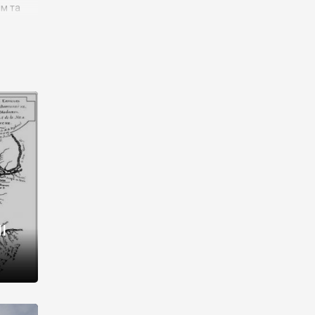
им та
ора і
є
го типу,
ей-
рний
ста:
 райони
від 2
I
і,
рукти,
 котрі