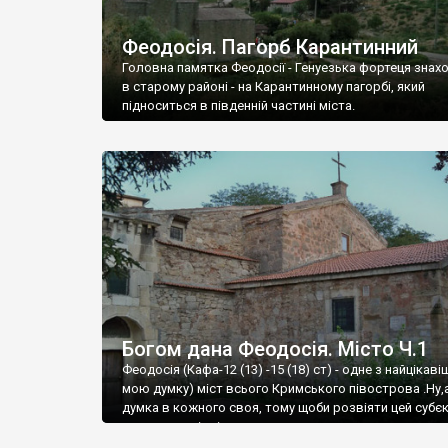
Феодосія. Пагорб Карантинний
Головна памятка Феодосії - Генуезька фортеця знах
в старому районі - на Карантинному пагорбі, який
підноситься в південній частині міста.
Богом дана Феодосія. Місто Ч.1
Феодосія (Кафа-12 (13) -15 (18) ст) - одне з найцікаві
мою думку) міст всього Кримського півострова .Ну,
думка в кожного своя, тому щоби розвіяти цей субєк
запрошую відвідати це