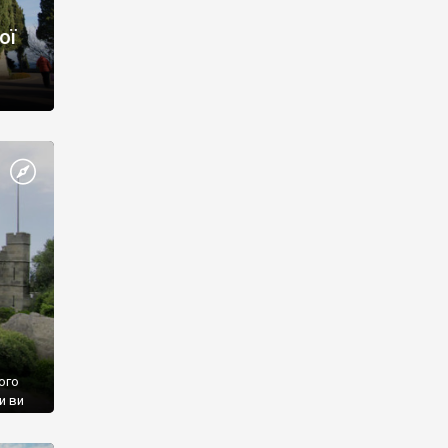
ої
ого
и ви