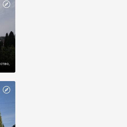
же
нство,