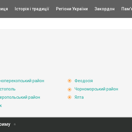
ниця
Історія і традиції
Регіони України
Закордон
Пам'
ноперекопський район
Феодосія
стополь
Чорноморський район
еропольський район
Ялта
к