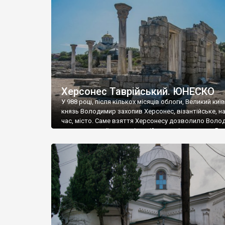
музею «Новгородський музей-заповідник» сотні арт
візантійської доби. Раритети викрадені з фондів об’
культурної спадщини ЮНЕСКО «Херсонеса Таврійсько
Офіційно – на виставку «Золото Візантії», але експер
влада в Україні вважають це лише […]
Херсонес Таврійський. ЮНЕСКО
У 988 році, після кількох місяців облоги, Великий киї
князь Володимир захопив Херсонес, візантійське, на
час, місто. Саме взяття Херсонесу дозволило Воло
диктувати свої умови візантійському імператору Вас
та одружитися з його дочкою Ганною. Цього ж року,
Херсонесі Володимир-язичник, став Василем-
християнином. А потім було Хрещення Русі. На честь
Херсонесу Таврійського названо місто […]