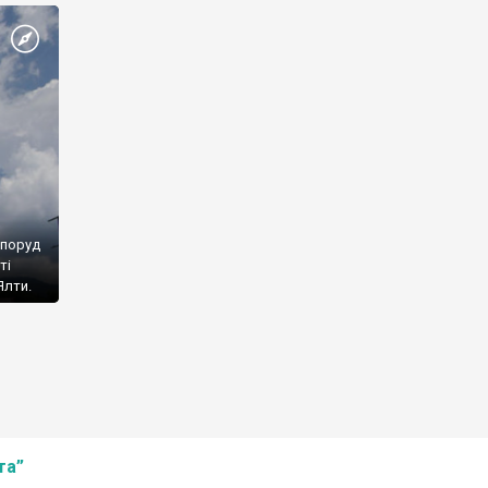
споруд
ті
Ялти.
та”