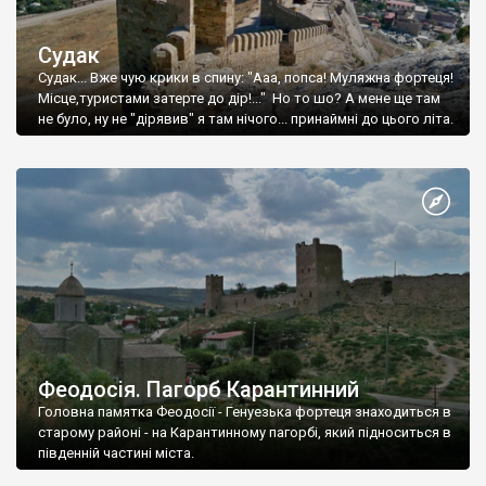
Судак
Судак... Вже чую крики в спину: "Ааа, попса! Муляжна фортеця!
Місце,туристами затерте до дір!..." Но то шо? А мене ще там
не було, ну не "дірявив" я там нічого... принаймні до цього літа.
Феодосія. Пагорб Карантинний
Головна памятка Феодосії - Генуезька фортеця знаходиться в
старому районі - на Карантинному пагорбі, який підноситься в
південній частині міста.