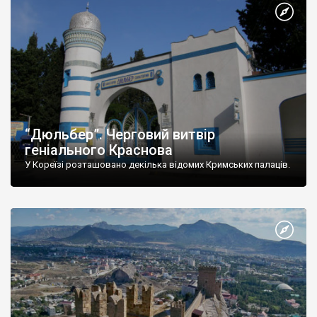
“Дюльбер”. Черговий витвір
геніального Краснова
У Кореїзі розташовано декілька відомих Кримських палаців.