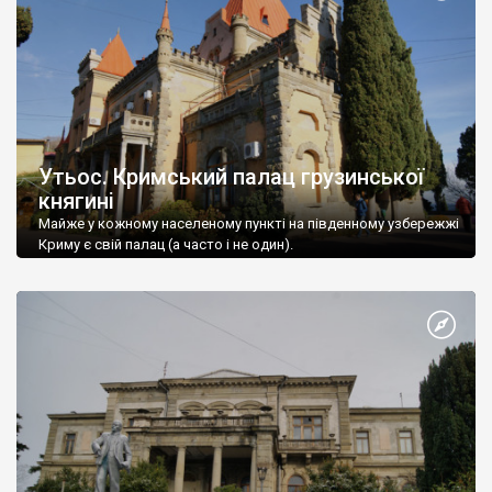
Утьос. Кримський палац грузинської
княгині
Майже у кожному населеному пункті на південному узбережжі
Криму є свій палац (а часто і не один).