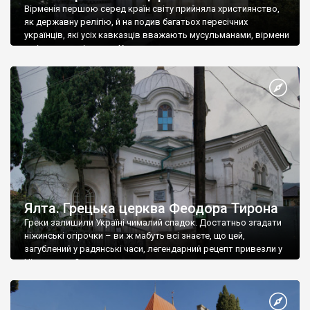
Вірменія першою серед країн світу прийняла християнство,
як державну релігію, й на подив багатьох пересічних
українців, які усіх кавказців вважають мусульманами, вірмени
є відданими вірянами Христа
Ялта. Грецька церква Феодора Тирона
Греки залишили Україні чималий спадок. Достатньо згадати
ніжинські огірочки – ви ж мабуть всі знаєте, що цей,
загублений у радянські часи, легендарний рецепт привезли у
Ніжин греки?