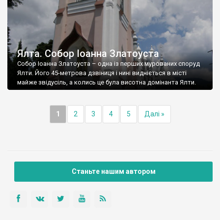
Ялта. Собор Іоанна Златоуста
Собор Іоанна Златоуста – одна із перших мурованих споруд
Ялти. Його 45-метрова дзвіниця і нині видніється в місті
майже звідусіль, а колись це була висотна домінанта Ялти.
1
2
3
4
5
Далі »
Станьте нашим автором