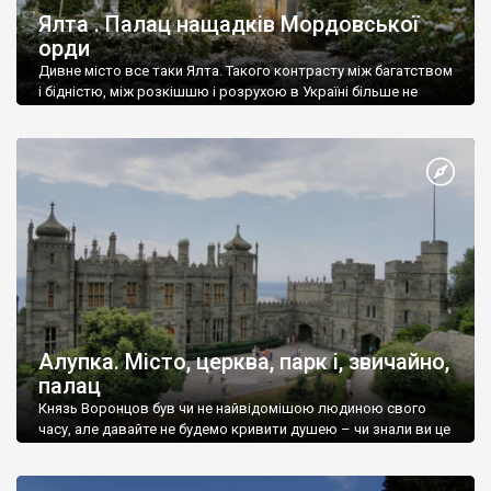
Ялта . Палац нащадків Мордовської
орди
Дивне місто все таки Ялта. Такого контрасту між багатством
і бідністю, між розкішшю і розрухою в Україні більше не
знайдеш.
Алупка. Місто, церква, парк і, звичайно,
палац
Князь Воронцов був чи не найвідомішою людиною свого
часу, але давайте не будемо кривити душею – чи знали ви це
прізвище до відвідин Алупки? Мабуть все таки ні.