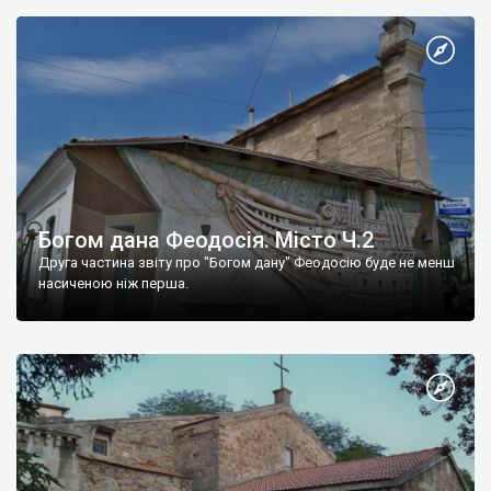
Богом дана Феодосія. Місто Ч.2
Друга частина звіту про "Богом дану" Феодосію буде не менш
насиченою ніж перша.