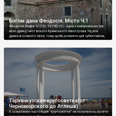
Богом дана Феодосія. Місто Ч.1
Феодосія (Кафа-12 (13) -15 (18) ст) - одне з найцікавіших (на
мою думку) міст всього Кримського півострова .Ну,але
думка в кожного своя, тому щоби розвіяти цей субєктивізм,
запрошую відвідати це
Тарханкутская кругосветка(от
Черноморского до Атлеша)
К сожалению настоящей "кругосветки" не получилось,пройти