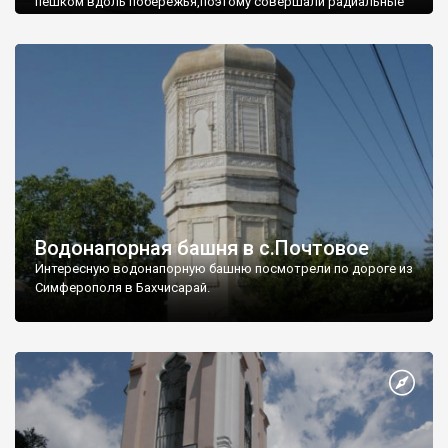
пешком вдоль побережья,поэтому совершали радиальные
вылазки из Оленевки.
Водонапорная башня в с.Почтовое
Интересную водонапорную башню посмотрели по дороге из
Симферополя в Бахчисарай.