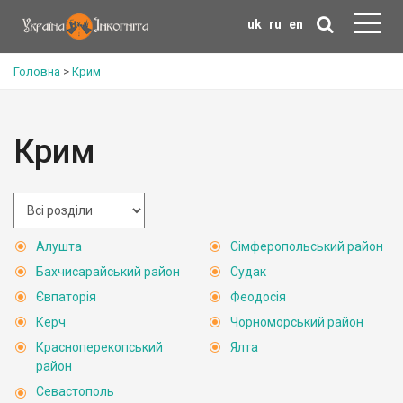
uk
ru
en
Головна
>
Крим
Крим
Алушта
Сімферопольський район
Бахчисарайський район
Судак
Євпаторія
Феодосія
Керч
Чорноморський район
Красноперекопський
Ялта
район
Севастополь