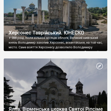
Херсонес Таврійський. ЮНЕСКО
У 988 році, після кількох місяців облоги, Великий київський
князь Володимир захопив Херсонес, візантійське, на той час,
місто. Саме взяття Херсонесу дозволило Володимиру
диктувати свої умови візантійському імператору Василю ІІ, та
одружитися з його дочкою Ганною. Цього ж року, в
Херсонесі Володимир-язичник, став Василем-християнином.
А потім було Хрещення Русі. На честь Херсонесу Таврійського
названо місто […]
Ялта. Вірменська церква Святої Ріпсіме