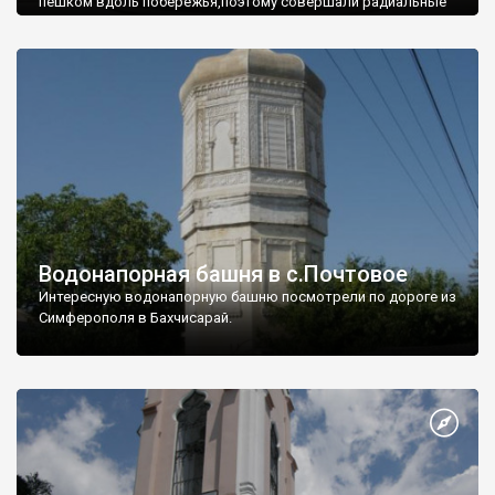
пешком вдоль побережья,поэтому совершали радиальные
вылазки из Оленевки.
Водонапорная башня в с.Почтовое
Интересную водонапорную башню посмотрели по дороге из
Симферополя в Бахчисарай.