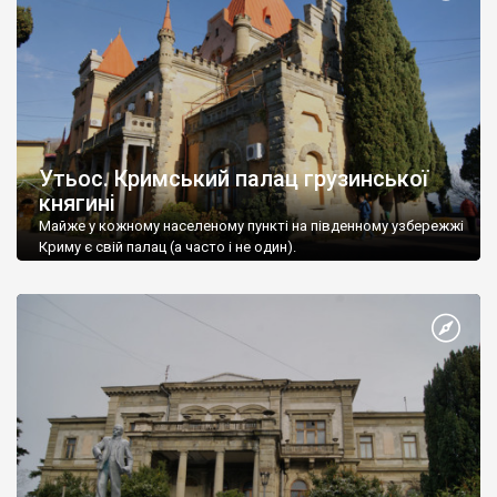
Утьос. Кримський палац грузинської
княгині
Майже у кожному населеному пункті на південному узбережжі
Криму є свій палац (а часто і не один).