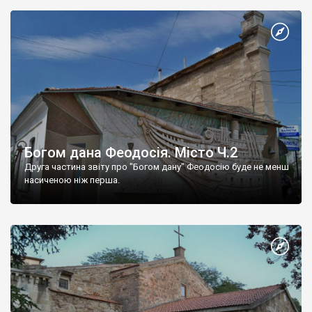
Богом дана Феодосія. Місто Ч.2
Друга частина звіту про "Богом дану" Феодосію буде не менш
насиченою ніж перша.