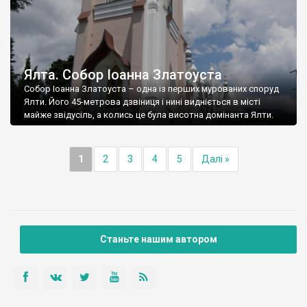
Ялта. Собор Іоанна Златоуста
Собор Іоанна Златоуста – одна із перших мурованих споруд
Ялти. Його 45-метрова дзвіниця і нині видніється в місті
майже звідусіль, а колись це була висотна домінанта Ялти.
1
2
3
4
5
Далі »
Станьте нашим автором