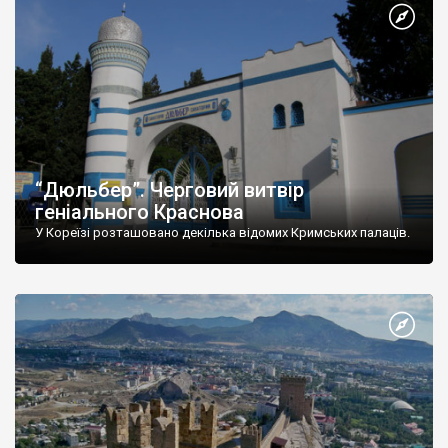
“Дюльбер”. Черговий витвір
геніального Краснова
У Кореїзі розташовано декілька відомих Кримських палаців.