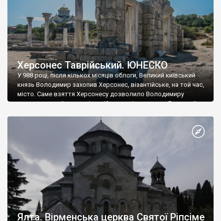
Херсонес Таврійський. ЮНЕСКО
У 988 році, після кількох місяців облоги, Великий київський
князь Володимир захопив Херсонес, візантійське, на той час,
місто. Саме взяття Херсонесу дозволило Володимиру
диктувати свої умови візантійському імператору Василю ІІ, та
одружитися з його дочкою Ганною. Цього ж року, в
Херсонесі Володимир-язичник, став Василем-християнином.
А потім було Хрещення Русі. На честь Херсонесу Таврійського
названо місто […]
Ялта. Вірменська церква Святої Ріпсіме