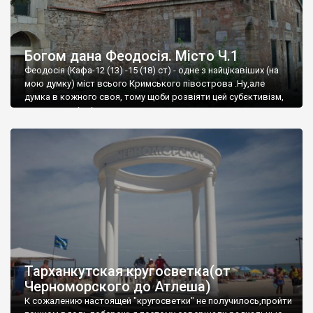
Богом дана Феодосія. Місто Ч.1
Феодосія (Кафа-12 (13) -15 (18) ст) - одне з найцікавіших (на
мою думку) міст всього Кримського півострова .Ну,але
думка в кожного своя, тому щоби розвіяти цей субєктивізм,
запрошую відвідати це
Тарханкутская кругосветка(от
Черноморского до Атлеша)
К сожалению настоящей "кругосветки" не получилось,пройти