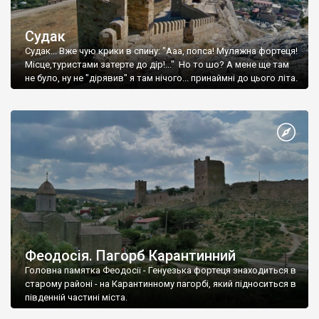
Судак
Судак... Вже чую крики в спину: "Ааа, попса! Муляжна фортеця!
Місце,туристами затерте до дір!..." Но то шо? А мене ще там
не було, ну не "дірявив" я там нічого... принаймні до цього літа.
Феодосія. Пагорб Карантинний
Головна памятка Феодосії - Генуезька фортеця знаходиться в
старому районі - на Карантинному пагорбі, який підноситься в
південній частині міста.