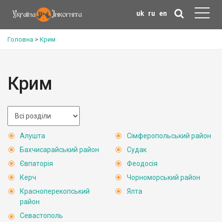
uk
ru
en
Головна
>
Крим
Крим
Алушта
Сімферопольський район
Бахчисарайський район
Судак
Євпаторія
Феодосія
Керч
Чорноморський район
Красноперекопський
Ялта
район
Севастополь