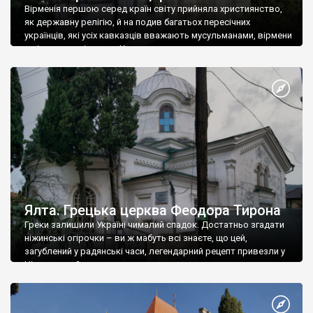
Вірменія першою серед країн світу прийняла християнство,
як державну релігію, й на подив багатьох пересічних
українців, які усіх кавказців вважають мусульманами, вірмени
є відданими вірянами Христа
Ялта. Грецька церква Феодора Тирона
Греки залишили Україні чималий спадок. Достатньо згадати
ніжинські огірочки – ви ж мабуть всі знаєте, що цей,
загублений у радянські часи, легендарний рецепт привезли у
Ніжин греки?