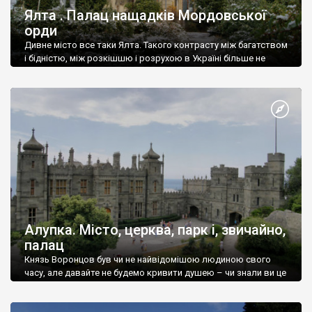
Ялта . Палац нащадків Мордовської
орди
Дивне місто все таки Ялта. Такого контрасту між багатством
і бідністю, між розкішшю і розрухою в Україні більше не
знайдеш.
Алупка. Місто, церква, парк і, звичайно,
палац
Князь Воронцов був чи не найвідомішою людиною свого
часу, але давайте не будемо кривити душею – чи знали ви це
прізвище до відвідин Алупки? Мабуть все таки ні.