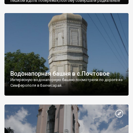
пешком вдоль побережья,поэтому совершали радиальные
вылазки из Оленевки.
Водонапорная башня в с.Почтовое
Интересную водонапорную башню посмотрели по дороге из
Симферополя в Бахчисарай.