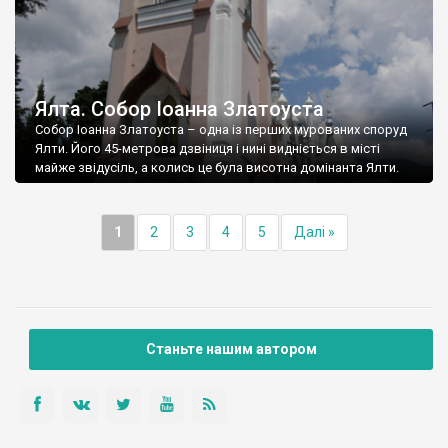
Ялта. Собор Іоанна Златоуста
Собор Іоанна Златоуста – одна із перших мурованих споруд
Ялти. Його 45-метрова дзвіниця і нині видніється в місті
майже звідусіль, а колись це була висотна домінанта Ялти.
1
2
3
4
5
Далі »
Станьте нашим автором