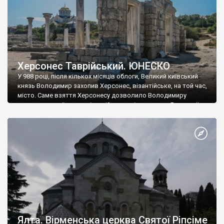
Херсонес Таврійський. ЮНЕСКО
У 988 році, після кількох місяців облоги, Великий київський
князь Володимир захопив Херсонес, візантійське, на той час,
місто. Саме взяття Херсонесу дозволило Володимиру
диктувати свої умови візантійському імператору Василю ІІ, та
одружитися з його дочкою Ганною. Цього ж року, в
Херсонесі Володимир-язичник, став Василем-християнином.
А потім було Хрещення Русі. На честь Херсонесу Таврійського
названо місто […]
Ялта. Вірменська церква Святої Ріпсіме