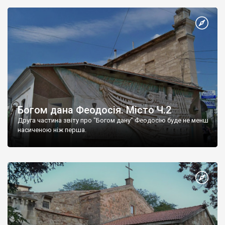
Богом дана Феодосія. Місто Ч.2
Друга частина звіту про "Богом дану" Феодосію буде не менш
насиченою ніж перша.