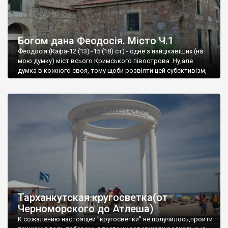
Богом дана Феодосія. Місто Ч.1
Феодосія (Кафа-12 (13) -15 (18) ст) - одне з найцікавіших (на
мою думку) міст всього Кримського півострова .Ну,але
думка в кожного своя, тому щоби розвіяти цей субєктивізм,
запрошую відвідати це
Тарханкутская кругосветка(от
Черноморского до Атлеша)
К сожалению настоящей "кругосветки" не получилось,пройти