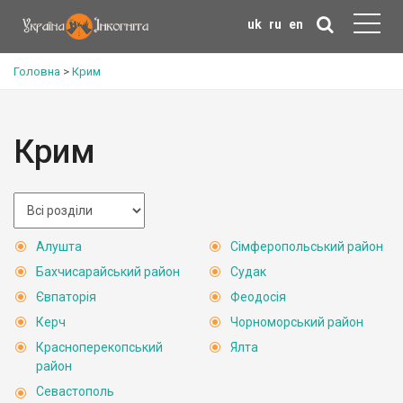
uk
ru
en
Головна
>
Крим
Крим
Алушта
Сімферопольський район
Бахчисарайський район
Судак
Євпаторія
Феодосія
Керч
Чорноморський район
Красноперекопський
Ялта
район
Севастополь