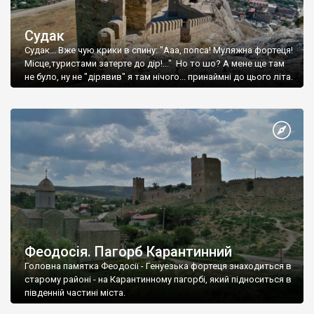
Судак
Судак... Вже чую крики в спину: "Ааа, попса! Муляжна фортеця!
Місце,туристами затерте до дір!..." Но то шо? А мене ще там
не було, ну не "дірявив" я там нічого... принаймні до цього літа.
Феодосія. Пагорб Карантинний
Головна памятка Феодосії - Генуезька фортеця знаходиться в
старому районі - на Карантинному пагорбі, який підноситься в
південній частині міста.