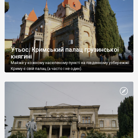
Утьос. Кримський палац грузинської
княгині
Майже у кожному населеному пункті на південному узбережжі
Криму є свій палац (а часто і не один).