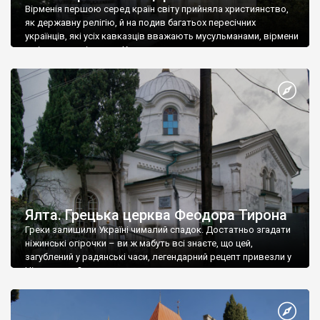
Вірменія першою серед країн світу прийняла християнство,
як державну релігію, й на подив багатьох пересічних
українців, які усіх кавказців вважають мусульманами, вірмени
є відданими вірянами Христа
Ялта. Грецька церква Феодора Тирона
Греки залишили Україні чималий спадок. Достатньо згадати
ніжинські огірочки – ви ж мабуть всі знаєте, що цей,
загублений у радянські часи, легендарний рецепт привезли у
Ніжин греки?