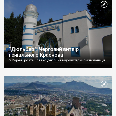
“Дюльбер”. Черговий витвір
геніального Краснова
У Кореїзі розташовано декілька відомих Кримських палаців.