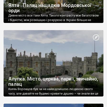
Ялта . Палац нащадків Мордовської
орди
Дивне місто все таки Ялта. Такого контрасту між багатством
і бідністю, між розкішшю і розрухою в Україні більше не
знайдеш.
Алупка. Місто, церква, парк і, звичайно,
палац
Князь Воронцов був чи не найвідомішою людиною свого
часу, але давайте не будемо кривити душею – чи знали ви це
прізвище до відвідин Алупки? Мабуть все таки ні.