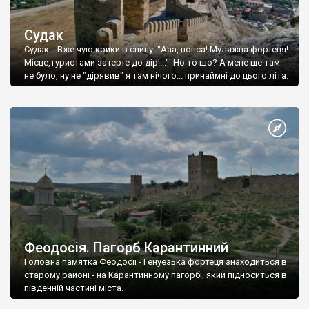
Судак
Судак... Вже чую крики в спину: "Ааа, попса! Муляжна фортеця!
Місце,туристами затерте до дір!..." Но то шо? А мене ще там
не було, ну не "дірявив" я там нічого... принаймні до цього літа.
Феодосія. Пагорб Карантинний
Головна памятка Феодосії - Генуезька фортеця знаходиться в
старому районі - на Карантинному пагорбі, який підноситься в
південній частині міста.