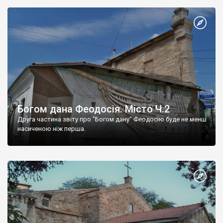
Богом дана Феодосія. Місто Ч.2
Друга частина звіту про "Богом дану" Феодосію буде не менш
насиченою ніж перша.