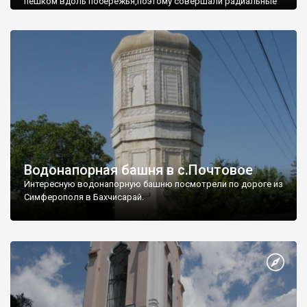
пешком вдоль побережья,поэтому совершали радиальные
вылазки из Оленевки.
Водонапорная башня в с.Почтовое
Интересную водонапорную башню посмотрели по дороге из
Симферополя в Бахчисарай.