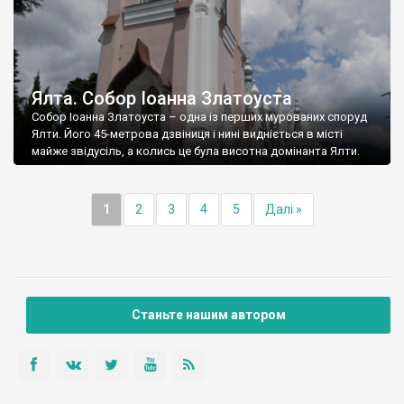
Ялта. Собор Іоанна Златоуста
Собор Іоанна Златоуста – одна із перших мурованих споруд
Ялти. Його 45-метрова дзвіниця і нині видніється в місті
майже звідусіль, а колись це була висотна домінанта Ялти.
1
2
3
4
5
Далі »
Станьте нашим автором