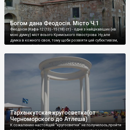
Богом дана Феодосія. Місто Ч.1
Феодосія (Кафа-12 (13) -15 (18) ст) - одне з найцікавіших (на
мою думку) міст всього Кримського півострова .Ну,але
думка в кожного своя, тому щоби розвіяти цей субєктивізм,
запрошую відвідати це
Тарханкутская кругосветка(от
Черноморского до Атлеша)
К сожалению настоящей "кругосветки" не получилось,пройти