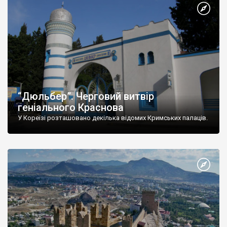
“Дюльбер”. Черговий витвір
геніального Краснова
У Кореїзі розташовано декілька відомих Кримських палаців.