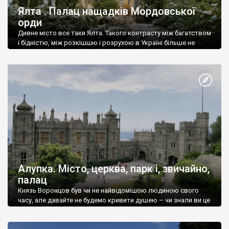
Ялта . Палац нащадків Мордовської
орди
Дивне місто все таки Ялта. Такого контрасту між багатством
і бідністю, між розкішшю і розрухою в Україні більше не
знайдеш.
Алупка. Місто, церква, парк і, звичайно,
палац
Князь Воронцов був чи не найвідомішою людиною свого
часу, але давайте не будемо кривити душею – чи знали ви це
прізвище до відвідин Алупки? Мабуть все таки ні.