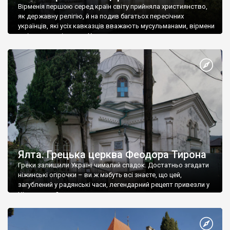
Вірменія першою серед країн світу прийняла християнство,
як державну релігію, й на подив багатьох пересічних
українців, які усіх кавказців вважають мусульманами, вірмени
є відданими вірянами Христа
Ялта. Грецька церква Феодора Тирона
Греки залишили Україні чималий спадок. Достатньо згадати
ніжинські огірочки – ви ж мабуть всі знаєте, що цей,
загублений у радянські часи, легендарний рецепт привезли у
Ніжин греки?