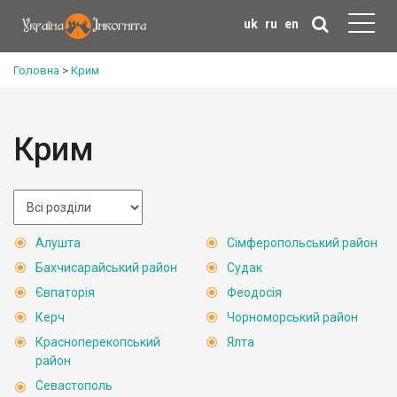
uk
ru
en
Головна
>
Крим
Крим
Алушта
Сімферопольський район
Бахчисарайський район
Судак
Євпаторія
Феодосія
Керч
Чорноморський район
Красноперекопський
Ялта
район
Севастополь