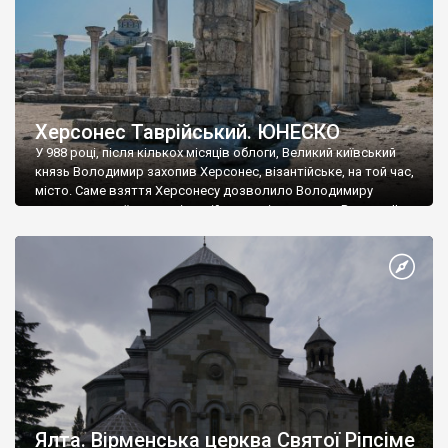
Херсонес Таврійський. ЮНЕСКО
У 988 році, після кількох місяців облоги, Великий київський
князь Володимир захопив Херсонес, візантійське, на той час,
місто. Саме взяття Херсонесу дозволило Володимиру
диктувати свої умови візантійському імператору Василю ІІ, та
одружитися з його дочкою Ганною. Цього ж року, в
Херсонесі Володимир-язичник, став Василем-християнином.
А потім було Хрещення Русі. На честь Херсонесу Таврійського
названо місто […]
Ялта. Вірменська церква Святої Ріпсіме