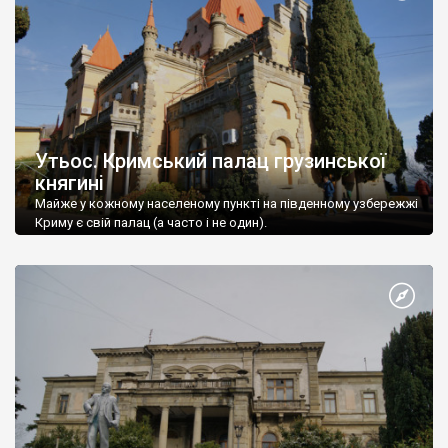
Утьос. Кримський палац грузинської
княгині
Майже у кожному населеному пункті на південному узбережжі
Криму є свій палац (а часто і не один).