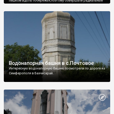
пешком вдоль побережья,поэтому совершали радиальные
вылазки из Оленевки.
Водонапорная башня в с.Почтовое
Интересную водонапорную башню посмотрели по дороге из
Симферополя в Бахчисарай.