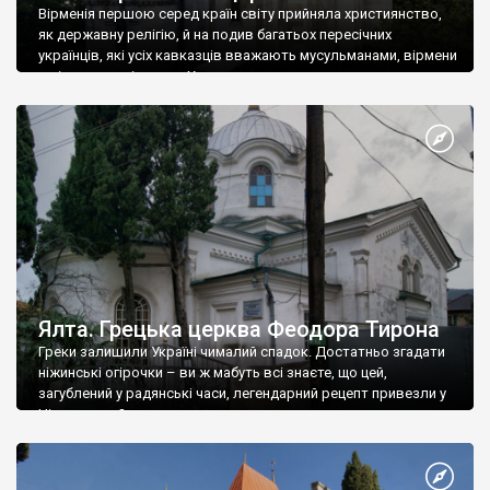
Вірменія першою серед країн світу прийняла християнство,
як державну релігію, й на подив багатьох пересічних
українців, які усіх кавказців вважають мусульманами, вірмени
є відданими вірянами Христа
Ялта. Грецька церква Феодора Тирона
Греки залишили Україні чималий спадок. Достатньо згадати
ніжинські огірочки – ви ж мабуть всі знаєте, що цей,
загублений у радянські часи, легендарний рецепт привезли у
Ніжин греки?