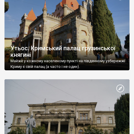
Утьос. Кримський палац грузинської
княгині
Майже у кожному населеному пункті на південному узбережжі
Криму є свій палац (а часто і не один).