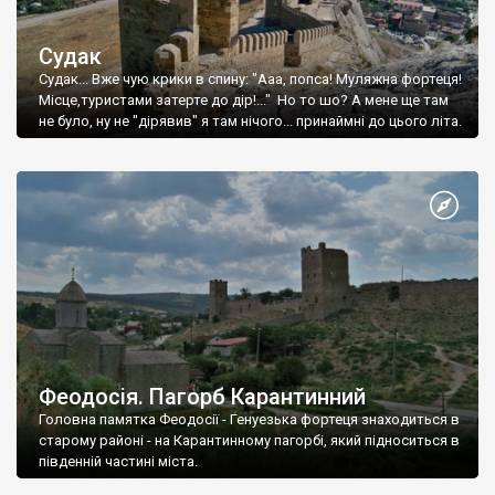
Судак
Судак... Вже чую крики в спину: "Ааа, попса! Муляжна фортеця!
Місце,туристами затерте до дір!..." Но то шо? А мене ще там
не було, ну не "дірявив" я там нічого... принаймні до цього літа.
Феодосія. Пагорб Карантинний
Головна памятка Феодосії - Генуезька фортеця знаходиться в
старому районі - на Карантинному пагорбі, який підноситься в
південній частині міста.