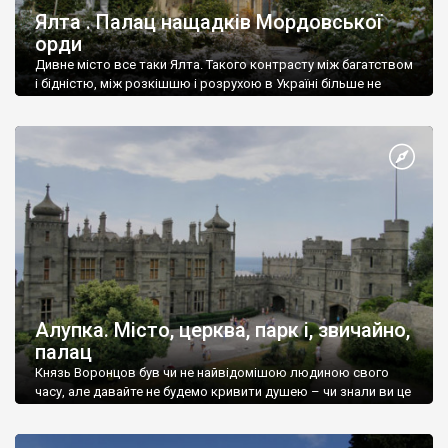
Ялта . Палац нащадків Мордовської
орди
Дивне місто все таки Ялта. Такого контрасту між багатством
і бідністю, між розкішшю і розрухою в Україні більше не
знайдеш.
Алупка. Місто, церква, парк і, звичайно,
палац
Князь Воронцов був чи не найвідомішою людиною свого
часу, але давайте не будемо кривити душею – чи знали ви це
прізвище до відвідин Алупки? Мабуть все таки ні.