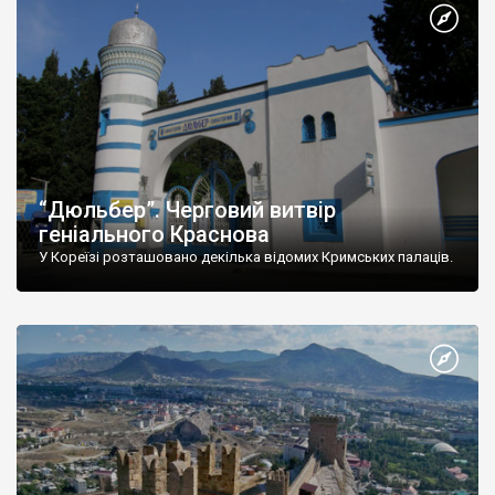
“Дюльбер”. Черговий витвір
геніального Краснова
У Кореїзі розташовано декілька відомих Кримських палаців.