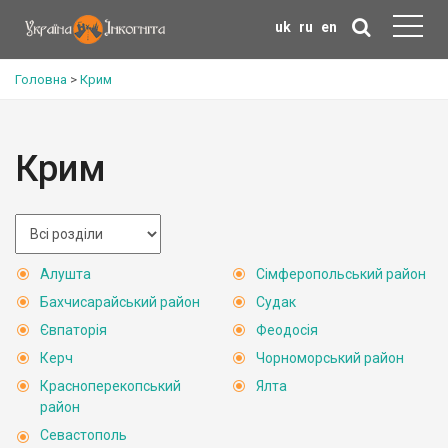
uk
ru
en
Головна
>
Крим
Крим
Алушта
Сімферопольський район
Бахчисарайський район
Судак
Євпаторія
Феодосія
Керч
Чорноморський район
Красноперекопський
Ялта
район
Севастополь