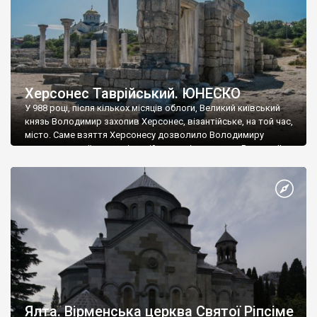
Херсонес Таврійський. ЮНЕСКО
У 988 році, після кількох місяців облоги, Великий київський
князь Володимир захопив Херсонес, візантійське, на той час,
місто. Саме взяття Херсонесу дозволило Володимиру
диктувати свої умови візантійському імператору Василю ІІ, та
одружитися з його дочкою Ганною. Цього ж року, в
Херсонесі Володимир-язичник, став Василем-християнином.
А потім було Хрещення Русі. На честь Херсонесу Таврійського
названо місто […]
Ялта. Вірменська церква Святої Ріпсіме