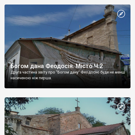
Богом дана Феодосія. Місто Ч.2
Друга частина звіту про "Богом дану" Феодосію буде не менш
насиченою ніж перша.