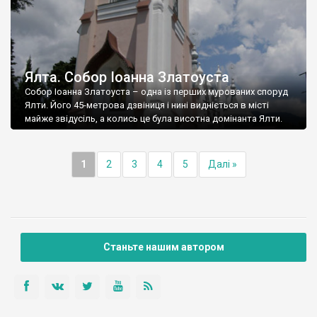
Ялта. Собор Іоанна Златоуста
Собор Іоанна Златоуста – одна із перших мурованих споруд
Ялти. Його 45-метрова дзвіниця і нині видніється в місті
майже звідусіль, а колись це була висотна домінанта Ялти.
1
2
3
4
5
Далі »
Станьте нашим автором