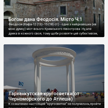
Богом дана Феодосія. Місто Ч.1
Феодосія (Кафа-12 (13) -15 (18) ст) - одне з найцікавіших (на
мою думку) міст всього Кримського півострова .Ну,але
думка в кожного своя, тому щоби розвіяти цей субєктивізм,
запрошую відвідати це
Тарханкутская кругосветка(от
Черноморского до Атлеша)
К сожалению настоящей "кругосветки" не получилось,пройти