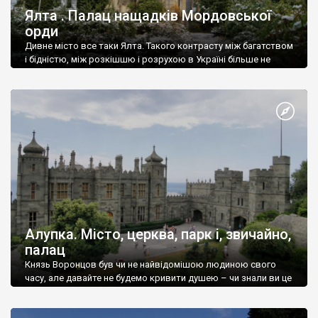
Ялта . Палац нащадків Мордовської
орди
Дивне місто все таки Ялта. Такого контрасту між багатством
і бідністю, між розкішшю і розрухою в Україні більше не
знайдеш.
Алупка. Місто, церква, парк і, звичайно,
палац
Князь Воронцов був чи не найвідомішою людиною свого
часу, але давайте не будемо кривити душею – чи знали ви це
прізвище до відвідин Алупки? Мабуть все таки ні.