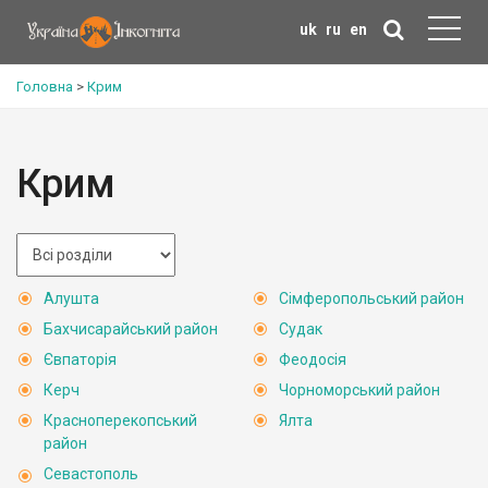
uk
ru
en
Головна
>
Крим
Крим
Алушта
Сімферопольський район
Бахчисарайський район
Судак
Євпаторія
Феодосія
Керч
Чорноморський район
Красноперекопський
Ялта
район
Севастополь