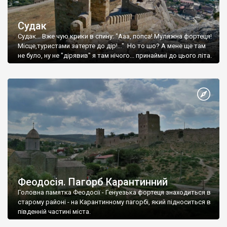
Судак
Судак... Вже чую крики в спину: "Ааа, попса! Муляжна фортеця!
Місце,туристами затерте до дір!..." Но то шо? А мене ще там
не було, ну не "дірявив" я там нічого... принаймні до цього літа.
Феодосія. Пагорб Карантинний
Головна памятка Феодосії - Генуезька фортеця знаходиться в
старому районі - на Карантинному пагорбі, який підноситься в
південній частині міста.