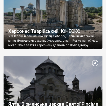
Херсонес Таврійський. ЮНЕСКО
У 988 році, після кількох місяців облоги, Великий київський
князь Володимир захопив Херсонес, візантійське, на той час,
місто. Саме взяття Херсонесу дозволило Володимиру
диктувати свої умови візантійському імператору Василю ІІ, та
одружитися з його дочкою Ганною. Цього ж року, в
Херсонесі Володимир-язичник, став Василем-християнином.
А потім було Хрещення Русі. На честь Херсонесу Таврійського
названо місто […]
Ялта. Вірменська церква Святої Ріпсіме