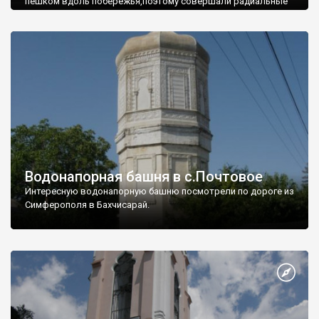
пешком вдоль побережья,поэтому совершали радиальные
вылазки из Оленевки.
Водонапорная башня в с.Почтовое
Интересную водонапорную башню посмотрели по дороге из
Симферополя в Бахчисарай.