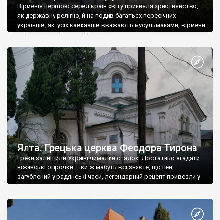
Вірменія першою серед країн світу прийняла християнство,
як державну релігію, й на подив багатьох пересічних
українців, які усіх кавказців вважають мусульманами, вірмени
є відданими вірянами Христа
Ялта. Грецька церква Феодора Тирона
Греки залишили Україні чималий спадок. Достатньо згадати
ніжинські огірочки – ви ж мабуть всі знаєте, що цей,
загублений у радянські часи, легендарний рецепт привезли у
Ніжин греки?