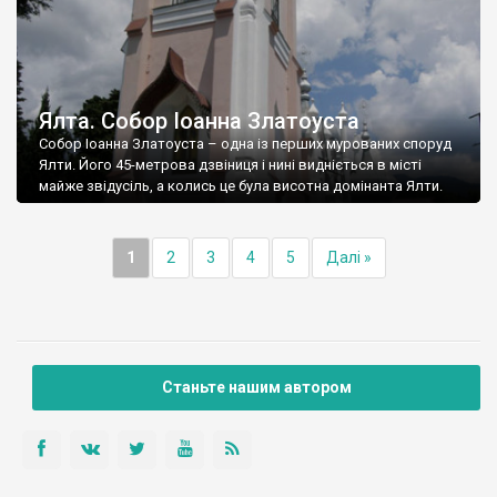
Ялта. Собор Іоанна Златоуста
Собор Іоанна Златоуста – одна із перших мурованих споруд
Ялти. Його 45-метрова дзвіниця і нині видніється в місті
майже звідусіль, а колись це була висотна домінанта Ялти.
1
2
3
4
5
Далі »
Станьте нашим автором