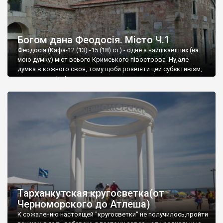
Богом дана Феодосія. Місто Ч.1
Феодосія (Кафа-12 (13) -15 (18) ст) - одне з найцікавіших (на
мою думку) міст всього Кримського півострова .Ну,але
думка в кожного своя, тому щоби розвіяти цей субєктивізм,
запрошую відвідати це
Тарханкутская кругосветка(от
Черноморского до Атлеша)
К сожалению настоящей "кругосветки" не получилось,пройти