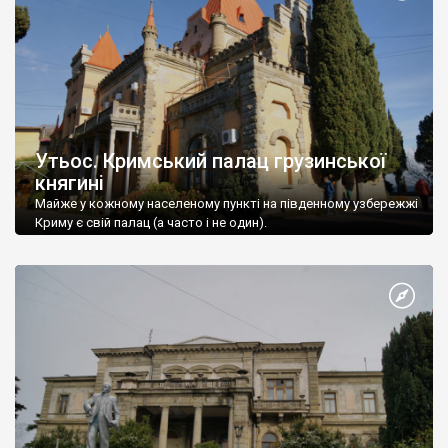
Утьос. Кримський палац грузинської
княгині
Майже у кожному населеному пункті на південному узбережжі
Криму є свій палац (а часто і не один).