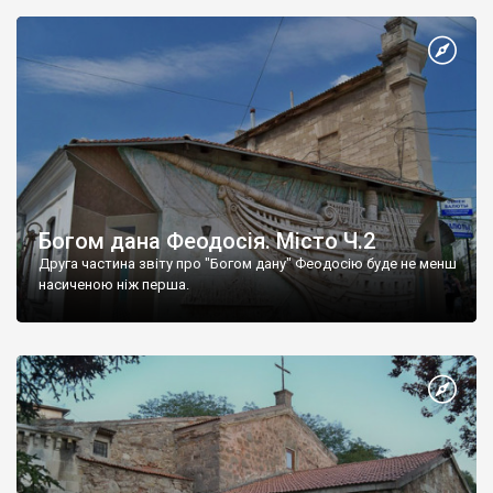
Богом дана Феодосія. Місто Ч.2
Друга частина звіту про "Богом дану" Феодосію буде не менш
насиченою ніж перша.