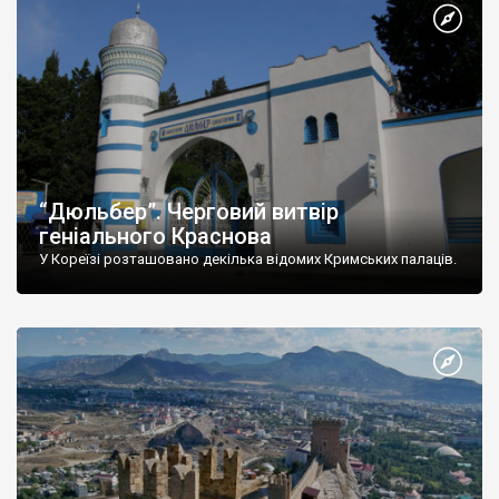
“Дюльбер”. Черговий витвір
геніального Краснова
У Кореїзі розташовано декілька відомих Кримських палаців.