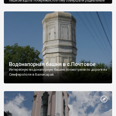
пешком вдоль побережья,поэтому совершали радиальные
вылазки из Оленевки.
Водонапорная башня в с.Почтовое
Интересную водонапорную башню посмотрели по дороге из
Симферополя в Бахчисарай.