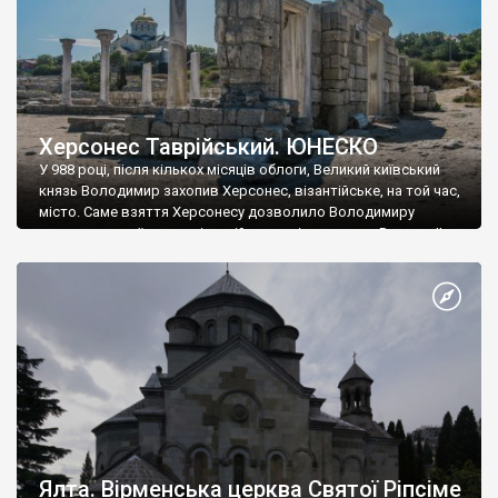
Херсонес Таврійський. ЮНЕСКО
У 988 році, після кількох місяців облоги, Великий київський
князь Володимир захопив Херсонес, візантійське, на той час,
місто. Саме взяття Херсонесу дозволило Володимиру
диктувати свої умови візантійському імператору Василю ІІ, та
одружитися з його дочкою Ганною. Цього ж року, в
Херсонесі Володимир-язичник, став Василем-християнином.
А потім було Хрещення Русі. На честь Херсонесу Таврійського
названо місто […]
Ялта. Вірменська церква Святої Ріпсіме