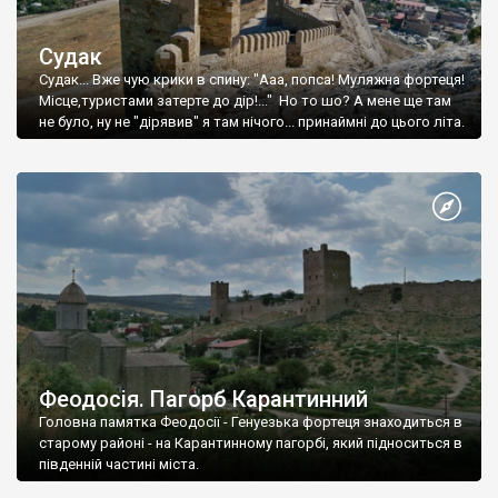
Судак
Судак... Вже чую крики в спину: "Ааа, попса! Муляжна фортеця!
Місце,туристами затерте до дір!..." Но то шо? А мене ще там
не було, ну не "дірявив" я там нічого... принаймні до цього літа.
Феодосія. Пагорб Карантинний
Головна памятка Феодосії - Генуезька фортеця знаходиться в
старому районі - на Карантинному пагорбі, який підноситься в
південній частині міста.