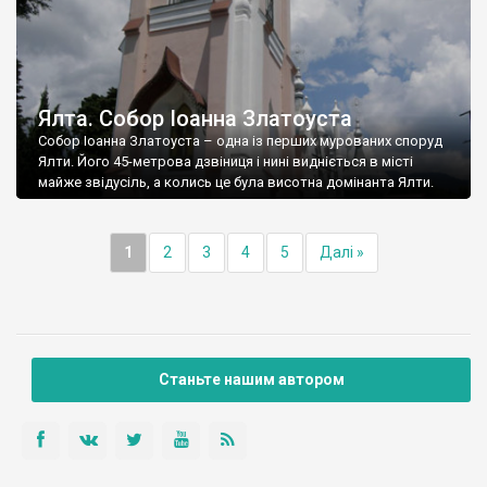
Ялта. Собор Іоанна Златоуста
Собор Іоанна Златоуста – одна із перших мурованих споруд
Ялти. Його 45-метрова дзвіниця і нині видніється в місті
майже звідусіль, а колись це була висотна домінанта Ялти.
1
2
3
4
5
Далі »
Станьте нашим автором