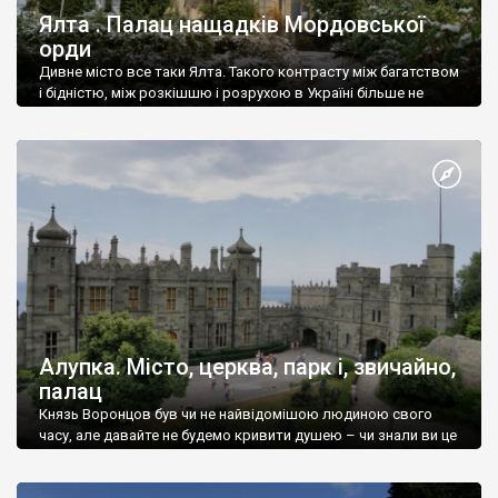
Ялта . Палац нащадків Мордовської
орди
Дивне місто все таки Ялта. Такого контрасту між багатством
і бідністю, між розкішшю і розрухою в Україні більше не
знайдеш.
Алупка. Місто, церква, парк і, звичайно,
палац
Князь Воронцов був чи не найвідомішою людиною свого
часу, але давайте не будемо кривити душею – чи знали ви це
прізвище до відвідин Алупки? Мабуть все таки ні.