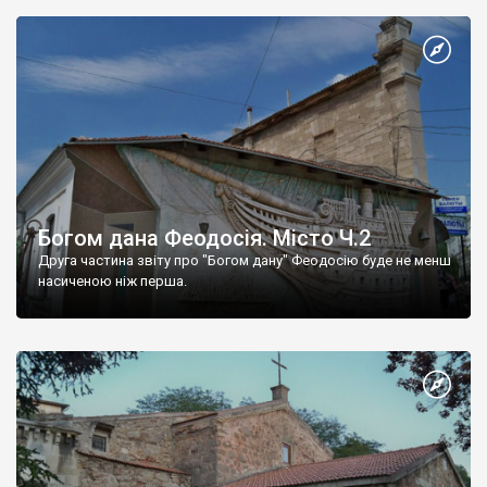
Богом дана Феодосія. Місто Ч.2
Друга частина звіту про "Богом дану" Феодосію буде не менш
насиченою ніж перша.