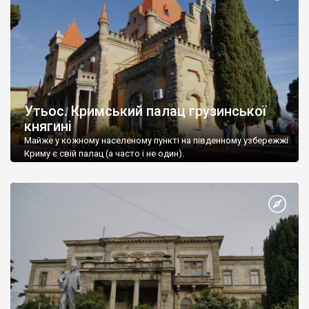
Утьос. Кримський палац грузинської
княгині
Майже у кожному населеному пункті на південному узбережжі
Криму є свій палац (а часто і не один).