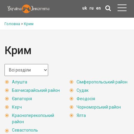
uk
ru
en
Головна
>
Крим
Крим
Алушта
Сімферопольський район
Бахчисарайський район
Судак
Євпаторія
Феодосія
Керч
Чорноморський район
Красноперекопський
Ялта
район
Севастополь