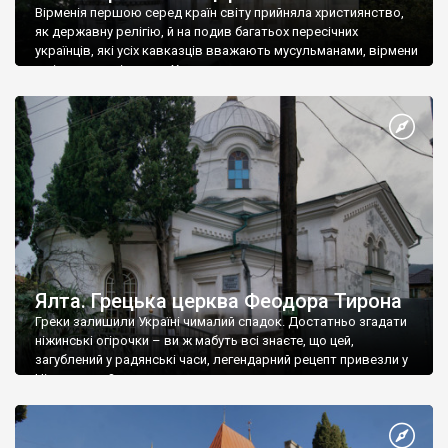
Вірменія першою серед країн світу прийняла християнство,
як державну релігію, й на подив багатьох пересічних
українців, які усіх кавказців вважають мусульманами, вірмени
є відданими вірянами Христа
Ялта. Грецька церква Феодора Тирона
Греки залишили Україні чималий спадок. Достатньо згадати
ніжинські огірочки – ви ж мабуть всі знаєте, що цей,
загублений у радянські часи, легендарний рецепт привезли у
Ніжин греки?