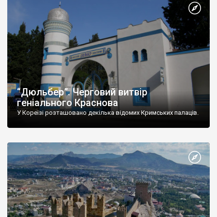
“Дюльбер”. Черговий витвір
геніального Краснова
У Кореїзі розташовано декілька відомих Кримських палаців.