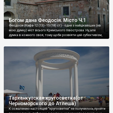
Богом дана Феодосія. Місто Ч.1
Феодосія (Кафа-12 (13) -15 (18) ст) - одне з найцікавіших (на
мою думку) міст всього Кримського півострова .Ну,але
думка в кожного своя, тому щоби розвіяти цей субєктивізм,
запрошую відвідати це
Тарханкутская кругосветка(от
Черноморского до Атлеша)
К сожалению настоящей "кругосветки" не получилось,пройти