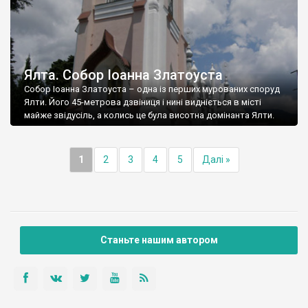
Ялта. Собор Іоанна Златоуста
Собор Іоанна Златоуста – одна із перших мурованих споруд
Ялти. Його 45-метрова дзвіниця і нині видніється в місті
майже звідусіль, а колись це була висотна домінанта Ялти.
1
2
3
4
5
Далі »
Станьте нашим автором