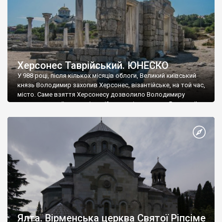
Херсонес Таврійський. ЮНЕСКО
У 988 році, після кількох місяців облоги, Великий київський
князь Володимир захопив Херсонес, візантійське, на той час,
місто. Саме взяття Херсонесу дозволило Володимиру
диктувати свої умови візантійському імператору Василю ІІ, та
одружитися з його дочкою Ганною. Цього ж року, в
Херсонесі Володимир-язичник, став Василем-християнином.
А потім було Хрещення Русі. На честь Херсонесу Таврійського
названо місто […]
Ялта. Вірменська церква Святої Ріпсіме