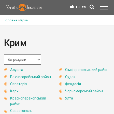
uk
ru
en
Головна
>
Крим
Крим
Алушта
Сімферопольський район
Бахчисарайський район
Судак
Євпаторія
Феодосія
Керч
Чорноморський район
Красноперекопський
Ялта
район
Севастополь