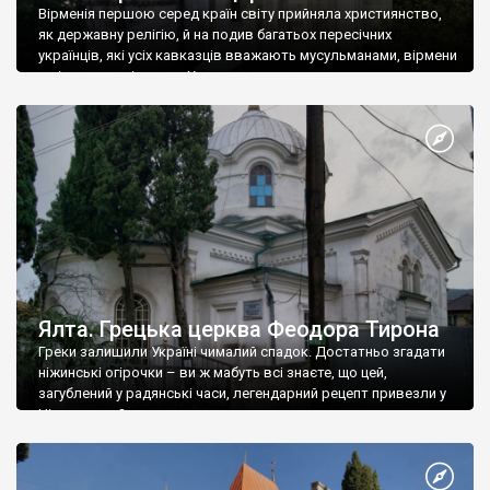
Вірменія першою серед країн світу прийняла християнство,
як державну релігію, й на подив багатьох пересічних
українців, які усіх кавказців вважають мусульманами, вірмени
є відданими вірянами Христа
Ялта. Грецька церква Феодора Тирона
Греки залишили Україні чималий спадок. Достатньо згадати
ніжинські огірочки – ви ж мабуть всі знаєте, що цей,
загублений у радянські часи, легендарний рецепт привезли у
Ніжин греки?