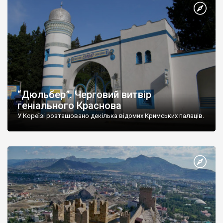
“Дюльбер”. Черговий витвір
геніального Краснова
У Кореїзі розташовано декілька відомих Кримських палаців.