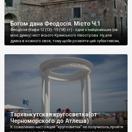
Богом дана Феодосія. Місто Ч.1
Феодосія (Кафа-12 (13) -15 (18) ст) - одне з найцікавіших (на
мою думку) міст всього Кримського півострова .Ну,але
думка в кожного своя, тому щоби розвіяти цей субєктивізм,
запрошую відвідати це
Тарханкутская кругосветка(от
Черноморского до Атлеша)
К сожалению настоящей "кругосветки" не получилось,пройти