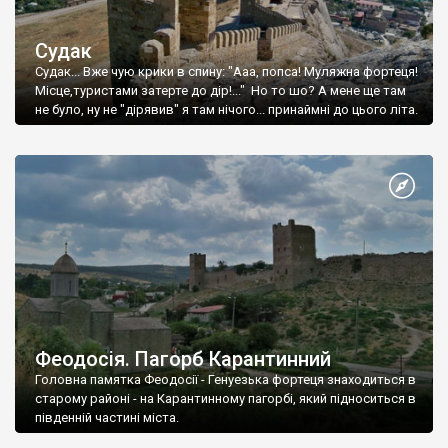
Судак
Судак... Вже чую крики в спину: "Ааа, попса! Муляжна фортеця!
Місце,туристами затерте до дір!..." Но то шо? А мене ще там
не було, ну не "дірявив" я там нічого... принаймні до цього літа.
Феодосія. Пагорб Карантинний
Головна памятка Феодосії - Генуезька фортеця знаходиться в
старому районі - на Карантинному пагорбі, який підноситься в
південній частині міста.