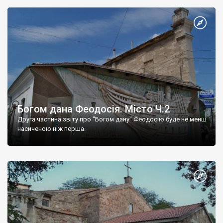
Богом дана Феодосія. Місто Ч.2
Друга частина звіту про "Богом дану" Феодосію буде не менш
насиченою ніж перша.