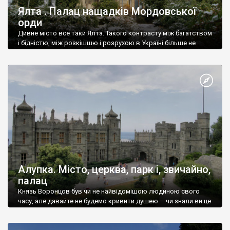
Ялта . Палац нащадків Мордовської
орди
Дивне місто все таки Ялта. Такого контрасту між багатством
і бідністю, між розкішшю і розрухою в Україні більше не
знайдеш.
Алупка. Місто, церква, парк і, звичайно,
палац
Князь Воронцов був чи не найвідомішою людиною свого
часу, але давайте не будемо кривити душею – чи знали ви це
прізвище до відвідин Алупки? Мабуть все таки ні.