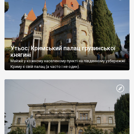
Утьос. Кримський палац грузинської
княгині
Майже у кожному населеному пункті на південному узбережжі
Криму є свій палац (а часто і не один).