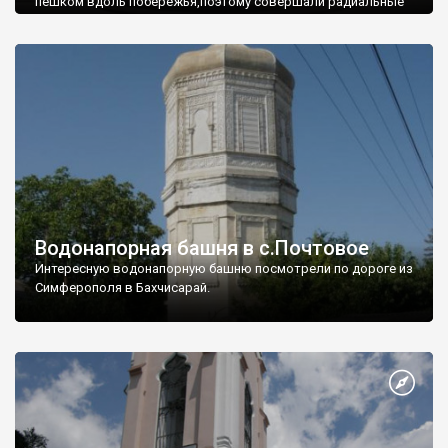
пешком вдоль побережья,поэтому совершали радиальные
вылазки из Оленевки.
Водонапорная башня в с.Почтовое
Интересную водонапорную башню посмотрели по дороге из
Симферополя в Бахчисарай.