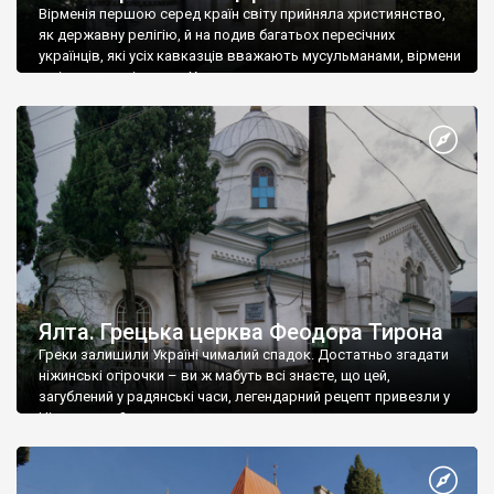
Вірменія першою серед країн світу прийняла християнство,
як державну релігію, й на подив багатьох пересічних
українців, які усіх кавказців вважають мусульманами, вірмени
є відданими вірянами Христа
Ялта. Грецька церква Феодора Тирона
Греки залишили Україні чималий спадок. Достатньо згадати
ніжинські огірочки – ви ж мабуть всі знаєте, що цей,
загублений у радянські часи, легендарний рецепт привезли у
Ніжин греки?