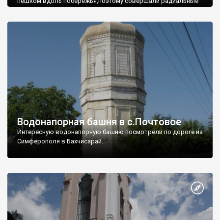
пешком вдоль побережья,поэтому совершали радиальные
вылазки из Оленевки.
Водонапорная башня в с.Почтовое
Интересную водонапорную башню посмотрели по дороге из
Симферополя в Бахчисарай.