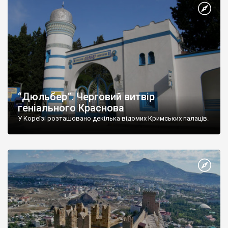
“Дюльбер”. Черговий витвір
геніального Краснова
У Кореїзі розташовано декілька відомих Кримських палаців.