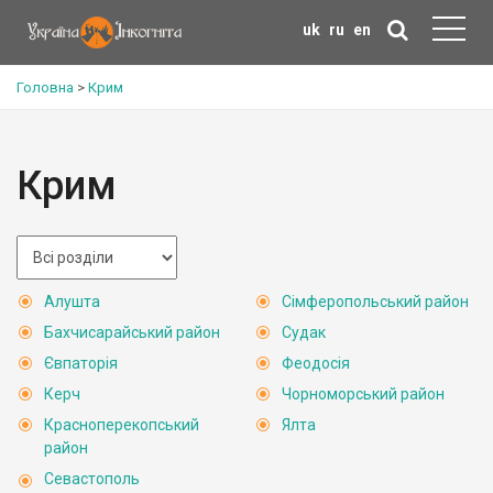
uk
ru
en
Головна
>
Крим
Крим
Алушта
Сімферопольський район
Бахчисарайський район
Судак
Євпаторія
Феодосія
Керч
Чорноморський район
Красноперекопський
Ялта
район
Севастополь