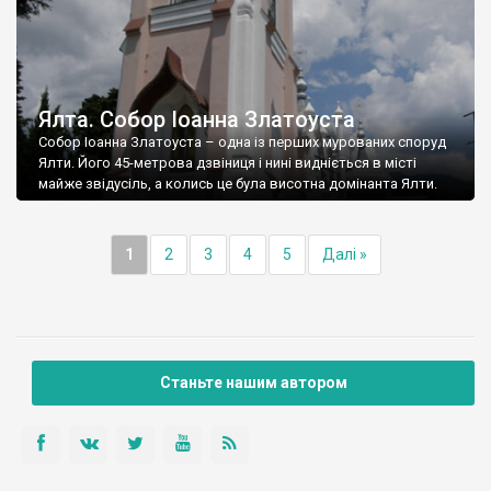
Ялта. Собор Іоанна Златоуста
Собор Іоанна Златоуста – одна із перших мурованих споруд
Ялти. Його 45-метрова дзвіниця і нині видніється в місті
майже звідусіль, а колись це була висотна домінанта Ялти.
1
2
3
4
5
Далі »
Станьте нашим автором