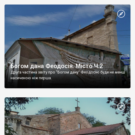
Богом дана Феодосія. Місто Ч.2
Друга частина звіту про "Богом дану" Феодосію буде не менш
насиченою ніж перша.