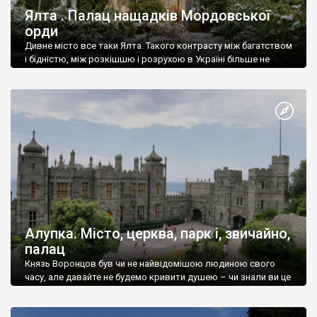
Ялта . Палац нащадків Мордовської
орди
Дивне місто все таки Ялта. Такого контрасту між багатством
і бідністю, між розкішшю і розрухою в Україні більше не
знайдеш.
Алупка. Місто, церква, парк і, звичайно,
палац
Князь Воронцов був чи не найвідомішою людиною свого
часу, але давайте не будемо кривити душею – чи знали ви це
прізвище до відвідин Алупки? Мабуть все таки ні.