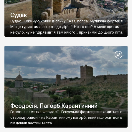
Судак
Судак... Вже чую крики в спину: "Ааа, попса! Муляжна фортеця!
Місце,туристами затерте до дір!..." Но то шо? А мене ще там
не було, ну не "дірявив" я там нічого... принаймні до цього літа.
Феодосія. Пагорб Карантинний
Головна памятка Феодосії - Генуезька фортеця знаходиться в
старому районі - на Карантинному пагорбі, який підноситься в
південній частині міста.