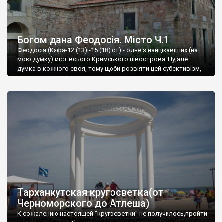
Богом дана Феодосія. Місто Ч.1
Феодосія (Кафа-12 (13) -15 (18) ст) - одне з найцікавіших (на
мою думку) міст всього Кримського півострова .Ну,але
думка в кожного своя, тому щоби розвіяти цей субєктивізм,
запрошую відвідати це
Тарханкутская кругосветка(от
Черноморского до Атлеша)
К сожалению настоящей "кругосветки" не получилось,пройти