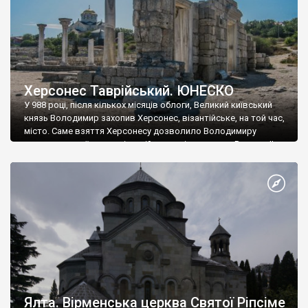
Херсонес Таврійський. ЮНЕСКО
У 988 році, після кількох місяців облоги, Великий київський
князь Володимир захопив Херсонес, візантійське, на той час,
місто. Саме взяття Херсонесу дозволило Володимиру
диктувати свої умови візантійському імператору Василю ІІ, та
одружитися з його дочкою Ганною. Цього ж року, в
Херсонесі Володимир-язичник, став Василем-християнином.
А потім було Хрещення Русі. На честь Херсонесу Таврійського
названо місто […]
Ялта. Вірменська церква Святої Ріпсіме