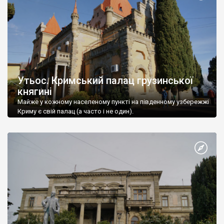
Утьос. Кримський палац грузинської
княгині
Майже у кожному населеному пункті на південному узбережжі
Криму є свій палац (а часто і не один).