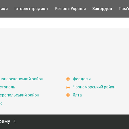
ниця
Історія і традиції
Регіони України
Закордон
Пам'
ноперекопський район
Феодосія
стополь
Чорноморський район
еропольський район
Ялта
к