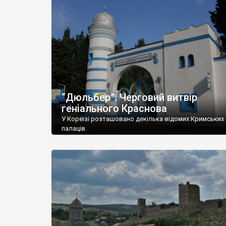
“Дюльбер”. Черговий витвір
геніального Краснова
У Кореїзі розташовано декілька відомих Кримських
палаців.