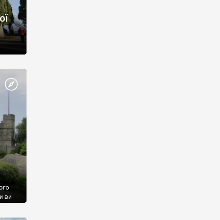
ої
ого
и ви