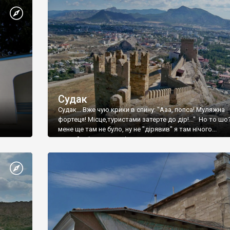
Судак
Судак... Вже чую крики в спину: "Ааа, попса! Муляжна
фортеця! Місце,туристами затерте до дір!..." Но то шо
мене ще там не було, ну не "дірявив" я там нічого...
принаймні до цього літа.