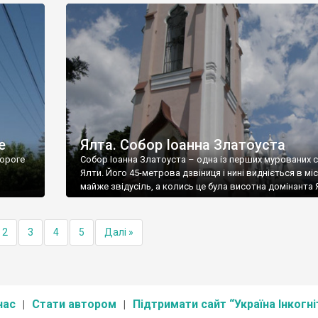
е
Ялта. Собор Іоанна Златоуста
ороге
Собор Іоанна Златоуста – одна із перших мурованих 
Ялти. Його 45-метрова дзвіниця і нині видніється в міс
майже звідусіль, а колись це була висотна домінанта 
2
3
4
5
Далі »
нас
Стати автором
Підтримати сайт “Україна Інкогні