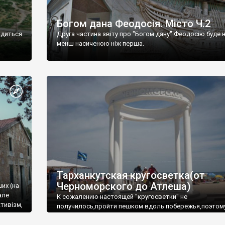
Богом дана Феодосія. Місто Ч.2
одиться
Друга частина звіту про "Богом дану" Феодосію буде 
менш насиченою ніж перша.
Тарханкутская кругосветка(от
Черноморского до Атлеша)
ших (на
але
К сожалению настоящей "кругосветки" не
тивізм,
получилось,пройти пешком вдоль побережья,поэтом
совершали радиальные вылазки из Оленевки.