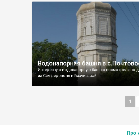
Водонапорная башня в с.Почтово
Интересную водонапорную башню посмотрели по д
из Симферополя в Бахчисарай.
1
Про 