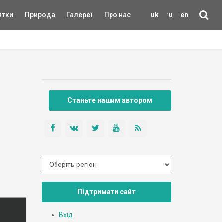
ятки
Природа
Галереї
Про нас
uk
ru
en
Станьте нашим автором
Підтримати сайт
Вхід