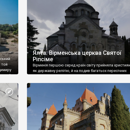
ефактів
називаються «повстяками» (postaki)…” “Вино. Крим
єкту
виробляє відмінне вино і його вдосталь: воно все ду
го».
легке біле і дуже […]
ти та
Ялта. Вірменська церква Святої
Ріпсіме
вський
 той
Вірменія першою серед країн світу прийняла христия
димиру
як державну релігію, й на подив багатьох пересічних
илю ІІ,
українців, які усіх кавказців вважають мусульманами,
 в
вірмени є відданими вірянами Христа