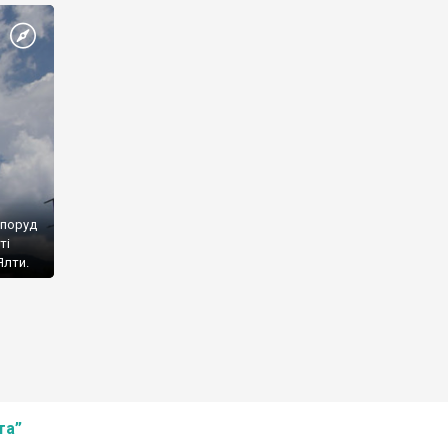
споруд
ті
Ялти.
та”