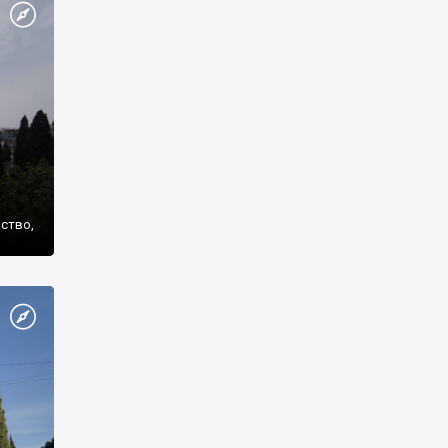
же
нство,