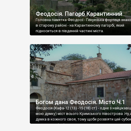
Феодосія. Пагорб Карантинний
Головна памятка Феодосії - Генуезька фортеця знах
в старому районі - на Карантинному пагорбі, який
підноситься в південній частині міста.
Богом дана Феодосія. Місто Ч.1
Феодосія (Кафа-12 (13) -15 (18) ст) - одне з найцікаві
мою думку) міст всього Кримського півострова .Ну,
думка в кожного своя, тому щоби розвіяти цей субєк
запрошую відвідати це