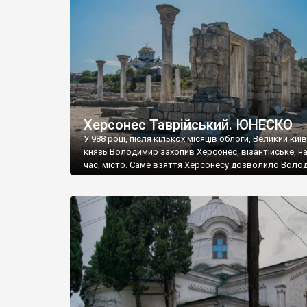
музею «Новгородський музей-заповідник» сотні арт
візантійської доби. Раритети викрадені з фондів об’
культурної спадщини ЮНЕСКО «Херсонеса Таврійсько
Офіційно – на виставку «Золото Візантії», але експер
влада в Україні вважають це лише […]
Херсонес Таврійський. ЮНЕСКО
У 988 році, після кількох місяців облоги, Великий киї
князь Володимир захопив Херсонес, візантійське, на
час, місто. Саме взяття Херсонесу дозволило Воло
диктувати свої умови візантійському імператору Вас
та одружитися з його дочкою Ганною. Цього ж року,
Херсонесі Володимир-язичник, став Василем-
християнином. А потім було Хрещення Русі. На честь
Херсонесу Таврійського названо місто […]