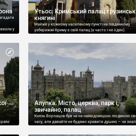
рона
Утьос. Кримський палац грузинськ
княгині
згадати
Майже у кожному населеному пункті на південному
ивезли у
узбережжі Криму є свій палац (а часто і не один).
ої
Алупка. Місто, церква, парк і,
звичайно, палац
Князь Воронцов був чи не найвідомішою людиною св
раїні
часу, але давайте не будемо кривити душею – чи знал
це прізвище до відвідин Алупки? Мабуть все таки ні.