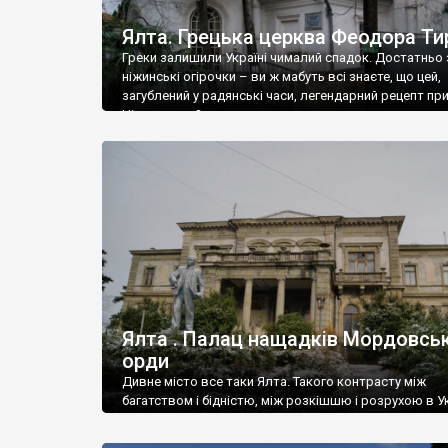
Ялта. Грецька церква Феодора Ти
Греки залишили Україні чималий спадок. Достатньо 
ніжинські огірочки – ви ж мабуть всі знаєте, що цей,
загублений у радянські часи, легендарний рецепт пр
Ніжин греки?
Ялта . Палац нащадків Мордовськ
орди
Дивне місто все таки Ялта. Такого контрасту між
багатством і бідністю, між розкішшю і розрухою в Ук
більше не знайдеш.