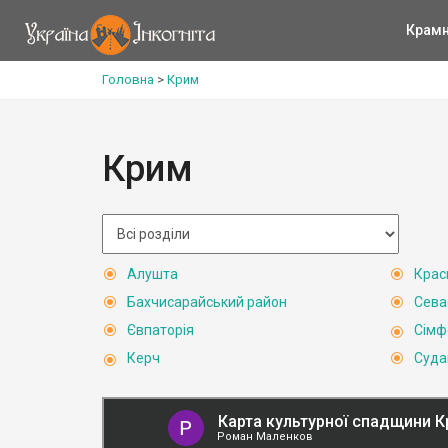
Крам
Головна
>
Крим
Крим
Алушта
Крас
Бахчисарайський район
Сева
Євпаторія
Сімф
Керч
Суда