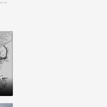
им та
ора і
є
го типу,
ей-
рний
ста:
 райони
від 2
I
і,
рукти,
 котрі