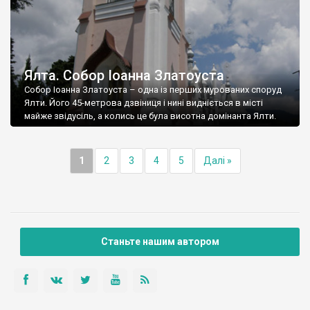
Ялта. Собор Іоанна Златоуста
Собор Іоанна Златоуста – одна із перших мурованих споруд
Ялти. Його 45-метрова дзвіниця і нині видніється в місті
майже звідусіль, а колись це була висотна домінанта Ялти.
1
2
3
4
5
Далі »
Станьте нашим автором