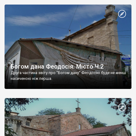
Богом дана Феодосія. Місто Ч.2
Друга частина звіту про "Богом дану" Феодосію буде не менш
насиченою ніж перша.