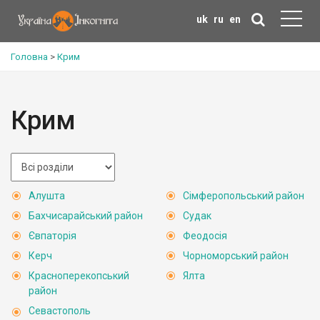
uk
ru
en
Головна
>
Крим
Крим
Алушта
Сімферопольський район
Бахчисарайський район
Судак
Євпаторія
Феодосія
Керч
Чорноморський район
Красноперекопський
Ялта
район
Севастополь