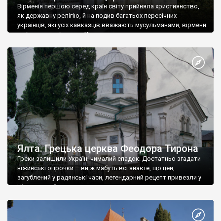
Вірменія першою серед країн світу прийняла християнство,
як державну релігію, й на подив багатьох пересічних
українців, які усіх кавказців вважають мусульманами, вірмени
є відданими вірянами Христа
Ялта. Грецька церква Феодора Тирона
Греки залишили Україні чималий спадок. Достатньо згадати
ніжинські огірочки – ви ж мабуть всі знаєте, що цей,
загублений у радянські часи, легендарний рецепт привезли у
Ніжин греки?