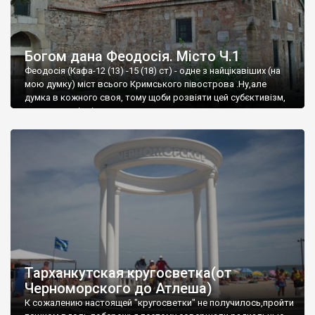
Богом дана Феодосія. Місто Ч.1
Феодосія (Кафа-12 (13) -15 (18) ст) - одне з найцікавіших (на
мою думку) міст всього Кримського півострова .Ну,але
думка в кожного своя, тому щоби розвіяти цей субєктивізм,
запрошую відвідати це
Тарханкутская кругосветка(от
Черноморского до Атлеша)
К сожалению настоящей "кругосветки" не получилось,пройти