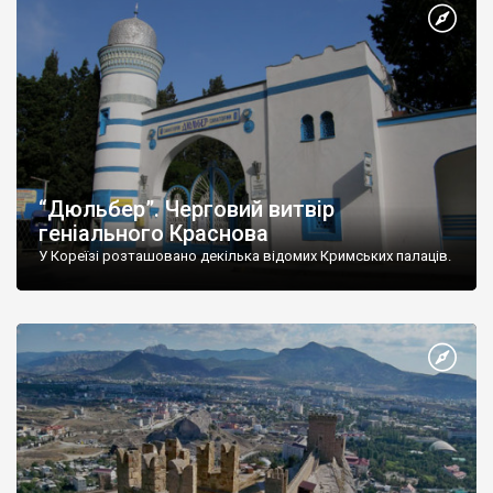
“Дюльбер”. Черговий витвір
геніального Краснова
У Кореїзі розташовано декілька відомих Кримських палаців.