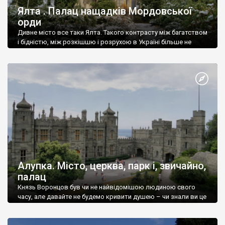
Ялта . Палац нащадків Мордовської
орди
Дивне місто все таки Ялта. Такого контрасту між багатством
і бідністю, між розкішшю і розрухою в Україні більше не
знайдеш.
Алупка. Місто, церква, парк і, звичайно,
палац
Князь Воронцов був чи не найвідомішою людиною свого
часу, але давайте не будемо кривити душею – чи знали ви це
прізвище до відвідин Алупки? Мабуть все таки ні.