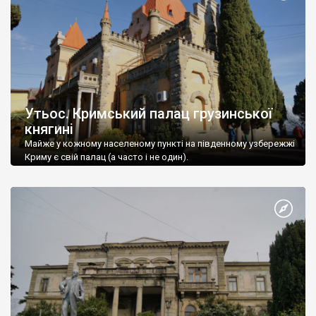
Утьос. Кримський палац грузинської
княгині
Майже у кожному населеному пункті на південному узбережжі
Криму є свій палац (а часто і не один).