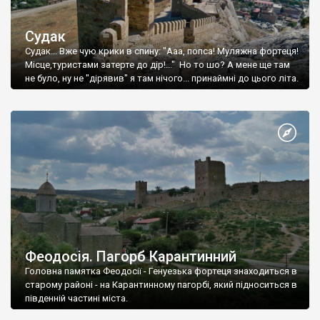
Судак
Судак... Вже чую крики в спину: "Ааа, попса! Муляжна фортеця!
Місце,туристами затерте до дір!..." Но то шо? А мене ще там
не було, ну не "дірявив" я там нічого... принаймні до цього літа.
Феодосія. Пагорб Карантинний
Головна памятка Феодосії - Генуезька фортеця знаходиться в
старому районі - на Карантинному пагорбі, який підноситься в
південній частині міста.