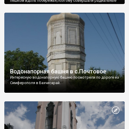
пешком вдоль побережья,поэтому совершали радиальные
вылазки из Оленевки.
Водонапорная башня в с.Почтовое
Интересную водонапорную башню посмотрели по дороге из
Симферополя в Бахчисарай.