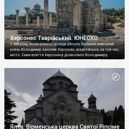
Херсонес Таврійський. ЮНЕСКО
У 988 році, після кількох місяців облоги, Великий київський
князь Володимир захопив Херсонес, візантійське, на той час,
місто. Саме взяття Херсонесу дозволило Володимиру
диктувати свої умови візантійському імператору Василю ІІ, та
одружитися з його дочкою Ганною. Цього ж року, в
Херсонесі Володимир-язичник, став Василем-християнином.
А потім було Хрещення Русі. На честь Херсонесу Таврійського
названо місто […]
Ялта. Вірменська церква Святої Ріпсіме