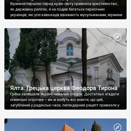
Вірменія першою серед країн світу прийняла християнство,
як державну релігію, й на подив багатьох пересічних
українців, які усіх кавказців вважають мусульманами, вірмени
є відданими вірянами Христа
Ялта. Грецька церква Феодора Тирона
Греки залишили Україні чималий спадок. Достатньо згадати
ніжинські огірочки – ви ж мабуть всі знаєте, що цей,
загублений у радянські часи, легендарний рецепт привезли у
Ніжин греки?