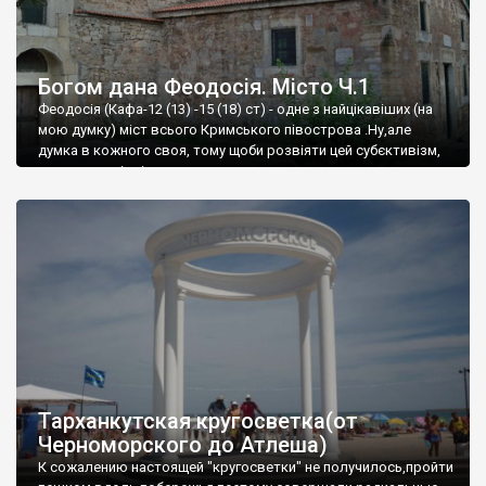
Богом дана Феодосія. Місто Ч.1
Феодосія (Кафа-12 (13) -15 (18) ст) - одне з найцікавіших (на
мою думку) міст всього Кримського півострова .Ну,але
думка в кожного своя, тому щоби розвіяти цей субєктивізм,
запрошую відвідати це
Тарханкутская кругосветка(от
Черноморского до Атлеша)
К сожалению настоящей "кругосветки" не получилось,пройти