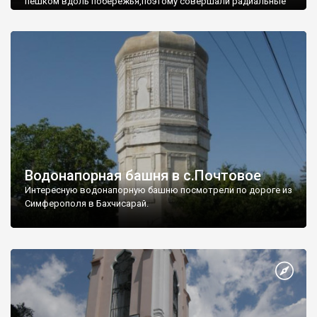
пешком вдоль побережья,поэтому совершали радиальные
вылазки из Оленевки.
Водонапорная башня в с.Почтовое
Интересную водонапорную башню посмотрели по дороге из
Симферополя в Бахчисарай.