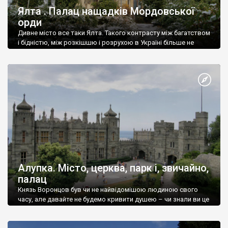
Ялта . Палац нащадків Мордовської
орди
Дивне місто все таки Ялта. Такого контрасту між багатством
і бідністю, між розкішшю і розрухою в Україні більше не
знайдеш.
Алупка. Місто, церква, парк і, звичайно,
палац
Князь Воронцов був чи не найвідомішою людиною свого
часу, але давайте не будемо кривити душею – чи знали ви це
прізвище до відвідин Алупки? Мабуть все таки ні.