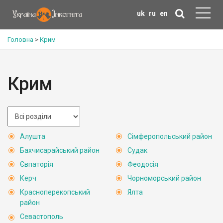
uk
ru
en
Головна
>
Крим
Крим
Алушта
Сімферопольський район
Бахчисарайський район
Судак
Євпаторія
Феодосія
Керч
Чорноморський район
Красноперекопський
Ялта
район
Севастополь