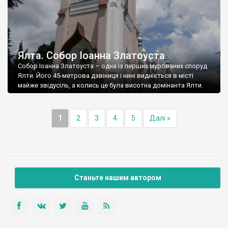
Ялта. Собор Іоанна Златоуста
Собор Іоанна Златоуста – одна із перших мурованих споруд
Ялти. Його 45-метрова дзвіниця і нині видніється в місті
майже звідусіль, а колись це була висотна домінанта Ялти.
1
2
3
4
5
Далі »
Станьте нашим автором