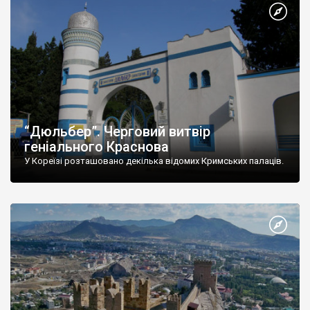
“Дюльбер”. Черговий витвір
геніального Краснова
У Кореїзі розташовано декілька відомих Кримських палаців.