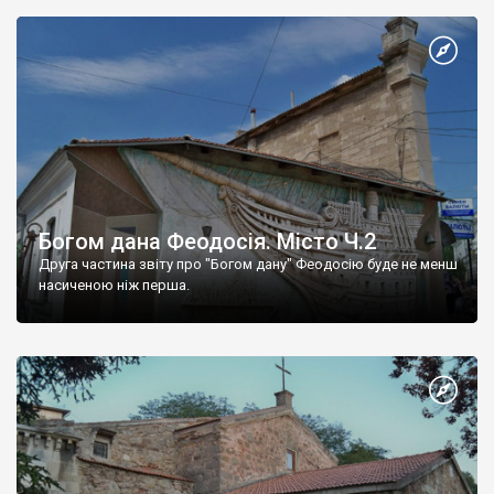
Богом дана Феодосія. Місто Ч.2
Друга частина звіту про "Богом дану" Феодосію буде не менш
насиченою ніж перша.