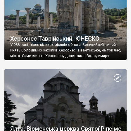
Херсонес Таврійський. ЮНЕСКО
У 988 році, після кількох місяців облоги, Великий київський
князь Володимир захопив Херсонес, візантійське, на той час,
місто. Саме взяття Херсонесу дозволило Володимиру
диктувати свої умови візантійському імператору Василю ІІ, та
одружитися з його дочкою Ганною. Цього ж року, в
Херсонесі Володимир-язичник, став Василем-християнином.
А потім було Хрещення Русі. На честь Херсонесу Таврійського
названо місто […]
Ялта. Вірменська церква Святої Ріпсіме