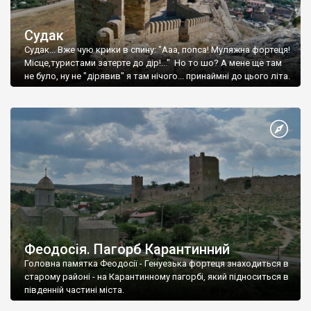
Судак
Судак... Вже чую крики в спину: "Ааа, попса! Муляжна фортеця!
Місце,туристами затерте до дір!..." Но то шо? А мене ще там
не було, ну не "дірявив" я там нічого... принаймні до цього літа.
Феодосія. Пагорб Карантинний
Головна памятка Феодосії - Генуезька фортеця знаходиться в
старому районі - на Карантинному пагорбі, який підноситься в
південній частині міста.