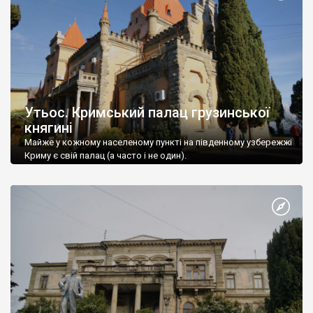
Утьос. Кримський палац грузинської
княгині
Майже у кожному населеному пункті на південному узбережжі
Криму є свій палац (а часто і не один).