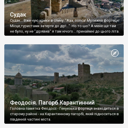
Судак
Судак... Вже чую крики в спину: "Ааа, попса! Муляжна фортеця!
Місце,туристами затерте до дір!..." Но то шо? А мене ще там
не було, ну не "дірявив" я там нічого... принаймні до цього літа.
Феодосія. Пагорб Карантинний
Головна памятка Феодосії - Генуезька фортеця знаходиться в
старому районі - на Карантинному пагорбі, який підноситься в
південній частині міста.