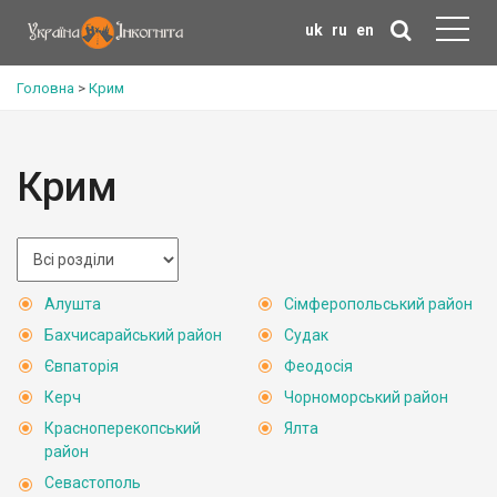
uk
ru
en
Головна
>
Крим
Крим
Алушта
Сімферопольський район
Бахчисарайський район
Судак
Євпаторія
Феодосія
Керч
Чорноморський район
Красноперекопський
Ялта
район
Севастополь