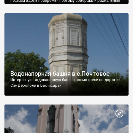
пешком вдоль побережья,поэтому совершали радиальные
вылазки из Оленевки.
Водонапорная башня в с.Почтовое
Интересную водонапорную башню посмотрели по дороге из
Симферополя в Бахчисарай.