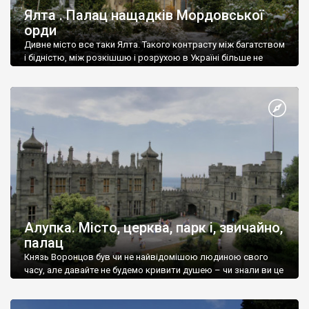
Ялта . Палац нащадків Мордовської
орди
Дивне місто все таки Ялта. Такого контрасту між багатством
і бідністю, між розкішшю і розрухою в Україні більше не
знайдеш.
Алупка. Місто, церква, парк і, звичайно,
палац
Князь Воронцов був чи не найвідомішою людиною свого
часу, але давайте не будемо кривити душею – чи знали ви це
прізвище до відвідин Алупки? Мабуть все таки ні.