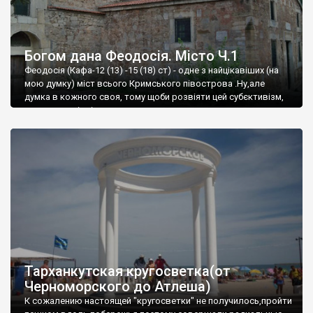
Богом дана Феодосія. Місто Ч.1
Феодосія (Кафа-12 (13) -15 (18) ст) - одне з найцікавіших (на
мою думку) міст всього Кримського півострова .Ну,але
думка в кожного своя, тому щоби розвіяти цей субєктивізм,
запрошую відвідати це
Тарханкутская кругосветка(от
Черноморского до Атлеша)
К сожалению настоящей "кругосветки" не получилось,пройти