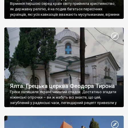
Вірменія першою серед країн світу прийняла християнство,
як державну релігію, й на подив багатьох пересічних
українців, які усіх кавказців вважають мусульманами, вірмени
є відданими вірянами Христа
Ялта. Грецька церква Феодора Тирона
Греки залишили Україні чималий спадок. Достатньо згадати
ніжинські огірочки – ви ж мабуть всі знаєте, що цей,
загублений у радянські часи, легендарний рецепт привезли у
Ніжин греки?