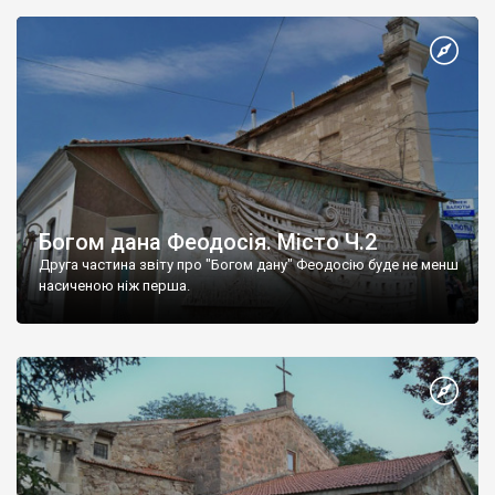
Богом дана Феодосія. Місто Ч.2
Друга частина звіту про "Богом дану" Феодосію буде не менш
насиченою ніж перша.