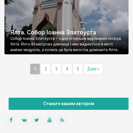
Ялта. Собор Іоанна Златоуста
Собор Іоанна Златоуста – одна із перших мурованих споруд
Ялти. Його 45-метрова дзвіниця і нині видніється в місті
майже звідусіль, а колись це була висотна домінанта Ялти.
1
2
3
4
5
Далі »
Станьте нашим автором