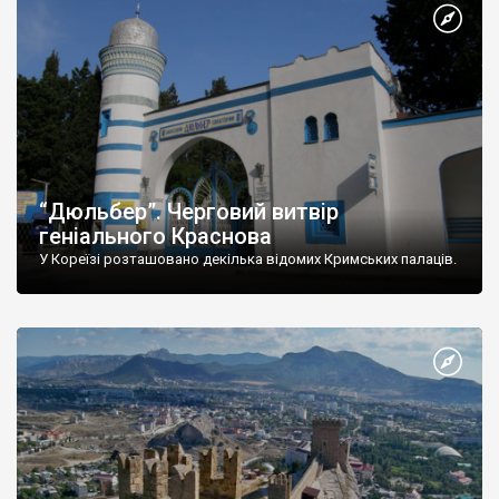
“Дюльбер”. Черговий витвір
геніального Краснова
У Кореїзі розташовано декілька відомих Кримських палаців.