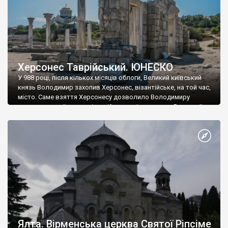
Херсонес Таврійський. ЮНЕСКО
У 988 році, після кількох місяців облоги, Великий київський
князь Володимир захопив Херсонес, візантійське, на той час,
місто. Саме взяття Херсонесу дозволило Володимиру
диктувати свої умови візантійському імператору Василю ІІ, та
одружитися з його дочкою Ганною. Цього ж року, в
Херсонесі Володимир-язичник, став Василем-християнином.
А потім було Хрещення Русі. На честь Херсонесу Таврійського
названо місто […]
Ялта. Вірменська церква Святої Ріпсіме