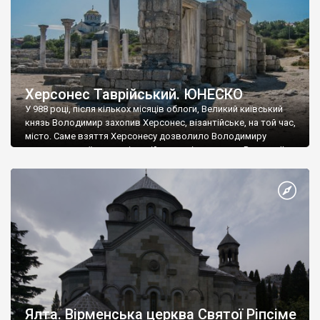
Херсонес Таврійський. ЮНЕСКО
У 988 році, після кількох місяців облоги, Великий київський
князь Володимир захопив Херсонес, візантійське, на той час,
місто. Саме взяття Херсонесу дозволило Володимиру
диктувати свої умови візантійському імператору Василю ІІ, та
одружитися з його дочкою Ганною. Цього ж року, в
Херсонесі Володимир-язичник, став Василем-християнином.
А потім було Хрещення Русі. На честь Херсонесу Таврійського
названо місто […]
Ялта. Вірменська церква Святої Ріпсіме