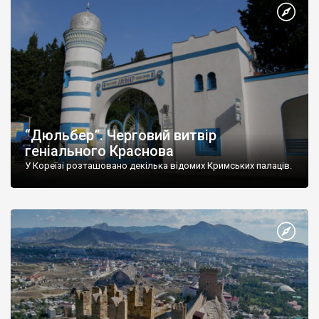
“Дюльбер”. Черговий витвір
геніального Краснова
У Кореїзі розташовано декілька відомих Кримських палаців.