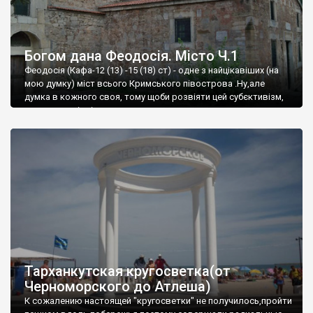
Богом дана Феодосія. Місто Ч.1
Феодосія (Кафа-12 (13) -15 (18) ст) - одне з найцікавіших (на
мою думку) міст всього Кримського півострова .Ну,але
думка в кожного своя, тому щоби розвіяти цей субєктивізм,
запрошую відвідати це
Тарханкутская кругосветка(от
Черноморского до Атлеша)
К сожалению настоящей "кругосветки" не получилось,пройти