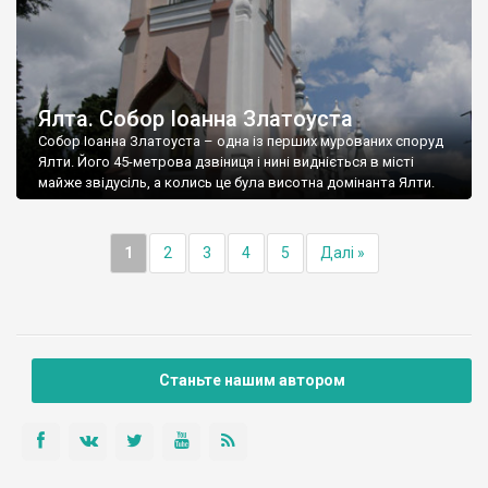
Ялта. Собор Іоанна Златоуста
Собор Іоанна Златоуста – одна із перших мурованих споруд
Ялти. Його 45-метрова дзвіниця і нині видніється в місті
майже звідусіль, а колись це була висотна домінанта Ялти.
1
2
3
4
5
Далі »
Станьте нашим автором