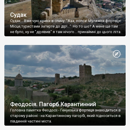
Судак
Судак... Вже чую крики в спину: "Ааа, попса! Муляжна фортеця!
Місце,туристами затерте до дір!..." Но то шо? А мене ще там
не було, ну не "дірявив" я там нічого... принаймні до цього літа.
Феодосія. Пагорб Карантинний
Головна памятка Феодосії - Генуезька фортеця знаходиться в
старому районі - на Карантинному пагорбі, який підноситься в
південній частині міста.