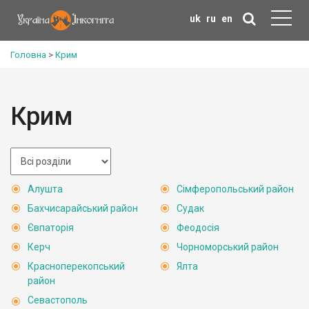
uk
ru
en
Головна
>
Крим
Крим
Алушта
Сімферопольський район
Бахчисарайський район
Судак
Євпаторія
Феодосія
Керч
Чорноморський район
Красноперекопський
Ялта
район
Севастополь