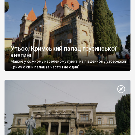
Утьос. Кримський палац грузинської
княгині
Майже у кожному населеному пункті на південному узбережжі
Криму є свій палац (а часто і не один).