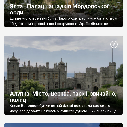
Ялта . Палац нащадків Мордовської
орди
Дивне місто все таки Ялта. Такого контрасту між багатством
і бідністю, між розкішшю і розрухою в Україні більше не
знайдеш.
Алупка. Місто, церква, парк і, звичайно,
палац
Князь Воронцов був чи не найвідомішою людиною свого
часу, але давайте не будемо кривити душею – чи знали ви це
прізвище до відвідин Алупки? Мабуть все таки ні.