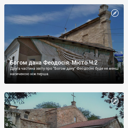
Богом дана Феодосія. Місто Ч.2
Друга частина звіту про "Богом дану" Феодосію буде не менш
насиченою ніж перша.