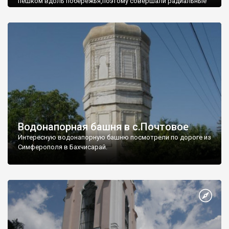
пешком вдоль побережья,поэтому совершали радиальные
вылазки из Оленевки.
Водонапорная башня в с.Почтовое
Интересную водонапорную башню посмотрели по дороге из
Симферополя в Бахчисарай.