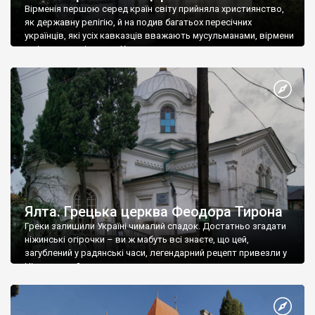
Вірменія першою серед країн світу прийняла християнство,
як державну релігію, й на подив багатьох пересічних
українців, які усіх кавказців вважають мусульманами, вірмени
є відданими вірянами Христа
Ялта. Грецька церква Феодора Тирона
Греки залишили Україні чималий спадок. Достатньо згадати
ніжинські огірочки – ви ж мабуть всі знаєте, що цей,
загублений у радянські часи, легендарний рецепт привезли у
Ніжин греки?