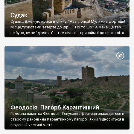
Судак
Судак... Вже чую крики в спину: "Ааа, попса! Муляжна фортеця!
Місце,туристами затерте до дір!..." Но то шо? А мене ще там
не було, ну не "дірявив" я там нічого... принаймні до цього літа.
Феодосія. Пагорб Карантинний
Головна памятка Феодосії - Генуезька фортеця знаходиться в
старому районі - на Карантинному пагорбі, який підноситься в
південній частині міста.