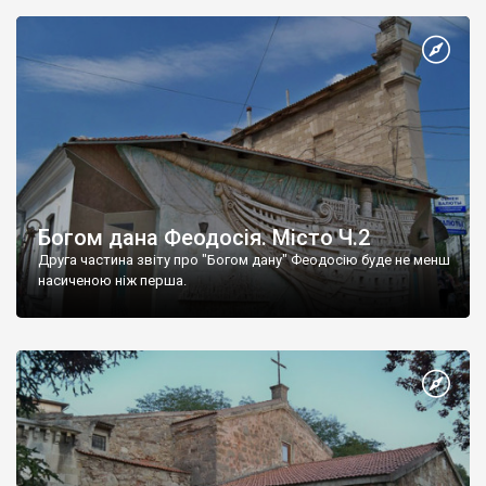
Богом дана Феодосія. Місто Ч.2
Друга частина звіту про "Богом дану" Феодосію буде не менш
насиченою ніж перша.