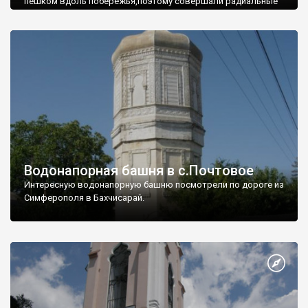
пешком вдоль побережья,поэтому совершали радиальные
вылазки из Оленевки.
Водонапорная башня в с.Почтовое
Интересную водонапорную башню посмотрели по дороге из
Симферополя в Бахчисарай.