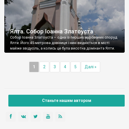
Ялта. Собор Іоанна Златоуста
Собор Іоанна Златоуста – одна із перших мурованих споруд
Ялти. Його 45-метрова дзвіниця і нині видніється в місті
майже звідусіль, а колись це була висотна домінанта Ялти.
1
2
3
4
5
Далі »
Станьте нашим автором