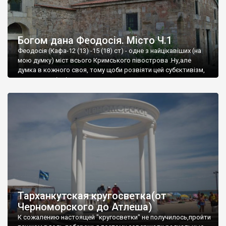
Богом дана Феодосія. Місто Ч.1
Феодосія (Кафа-12 (13) -15 (18) ст) - одне з найцікавіших (на
мою думку) міст всього Кримського півострова .Ну,але
думка в кожного своя, тому щоби розвіяти цей субєктивізм,
запрошую відвідати це
Тарханкутская кругосветка(от
Черноморского до Атлеша)
К сожалению настоящей "кругосветки" не получилось,пройти