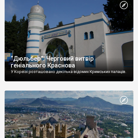
“Дюльбер”. Черговий витвір
геніального Краснова
У Кореїзі розташовано декілька відомих Кримських палаців.