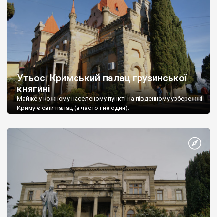
Утьос. Кримський палац грузинської
княгині
Майже у кожному населеному пункті на південному узбережжі
Криму є свій палац (а часто і не один).