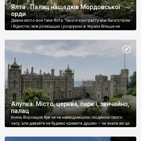
Ялта . Палац нащадків Мордовської
орди
Дивне місто все таки Ялта. Такого контрасту між багатством
і бідністю, між розкішшю і розрухою в Україні більше не
знайдеш.
Алупка. Місто, церква, парк і, звичайно,
палац
Князь Воронцов був чи не найвідомішою людиною свого
часу, але давайте не будемо кривити душею – чи знали ви це
прізвище до відвідин Алупки? Мабуть все таки ні.