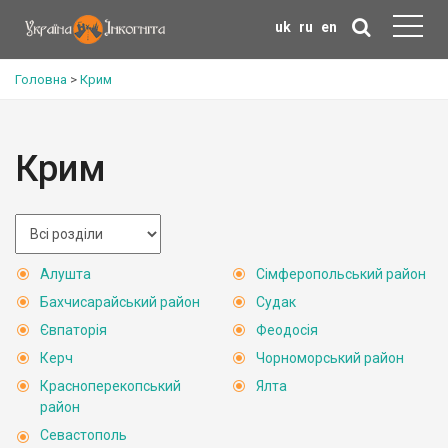
uk
ru
en
Головна
>
Крим
Крим
Алушта
Сімферопольський район
Бахчисарайський район
Судак
Євпаторія
Феодосія
Керч
Чорноморський район
Красноперекопський
Ялта
район
Севастополь