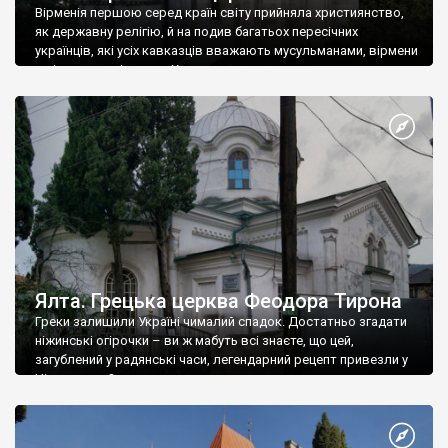
Вірменія першою серед країн світу прийняла християнство,
як державну релігію, й на подив багатьох пересічних
українців, які усіх кавказців вважають мусульманами, вірмени
є відданими вірянами Христа
Ялта. Грецька церква Феодора Тирона
Греки залишили Україні чималий спадок. Достатньо згадати
ніжинські огірочки – ви ж мабуть всі знаєте, що цей,
загублений у радянські часи, легендарний рецепт привезли у
Ніжин греки?