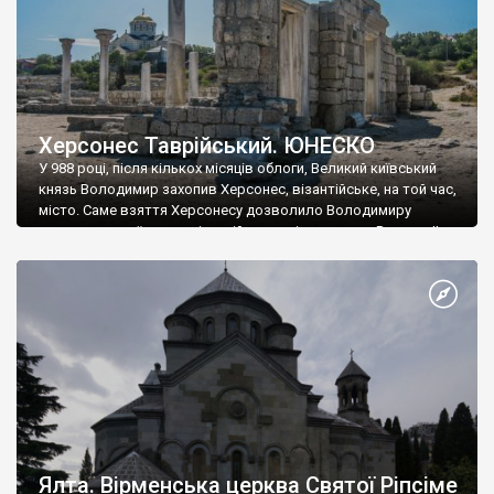
Херсонес Таврійський. ЮНЕСКО
У 988 році, після кількох місяців облоги, Великий київський
князь Володимир захопив Херсонес, візантійське, на той час,
місто. Саме взяття Херсонесу дозволило Володимиру
диктувати свої умови візантійському імператору Василю ІІ, та
одружитися з його дочкою Ганною. Цього ж року, в
Херсонесі Володимир-язичник, став Василем-християнином.
А потім було Хрещення Русі. На честь Херсонесу Таврійського
названо місто […]
Ялта. Вірменська церква Святої Ріпсіме