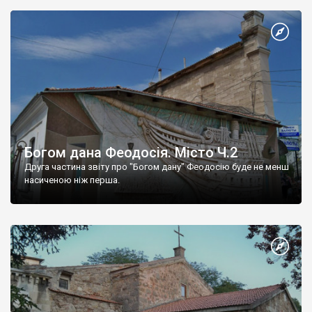
Богом дана Феодосія. Місто Ч.2
Друга частина звіту про "Богом дану" Феодосію буде не менш
насиченою ніж перша.