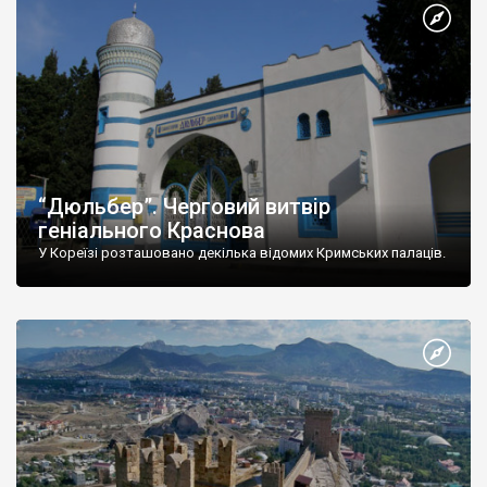
“Дюльбер”. Черговий витвір
геніального Краснова
У Кореїзі розташовано декілька відомих Кримських палаців.