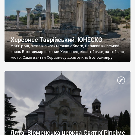
Херсонес Таврійський. ЮНЕСКО
У 988 році, після кількох місяців облоги, Великий київський
князь Володимир захопив Херсонес, візантійське, на той час,
місто. Саме взяття Херсонесу дозволило Володимиру
диктувати свої умови візантійському імператору Василю ІІ, та
одружитися з його дочкою Ганною. Цього ж року, в
Херсонесі Володимир-язичник, став Василем-християнином.
А потім було Хрещення Русі. На честь Херсонесу Таврійського
названо місто […]
Ялта. Вірменська церква Святої Ріпсіме