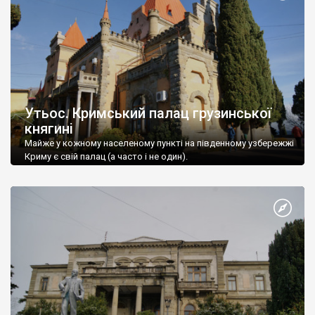
Утьос. Кримський палац грузинської
княгині
Майже у кожному населеному пункті на південному узбережжі
Криму є свій палац (а часто і не один).