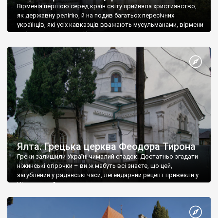
Вірменія першою серед країн світу прийняла християнство,
як державну релігію, й на подив багатьох пересічних
українців, які усіх кавказців вважають мусульманами, вірмени
є відданими вірянами Христа
Ялта. Грецька церква Феодора Тирона
Греки залишили Україні чималий спадок. Достатньо згадати
ніжинські огірочки – ви ж мабуть всі знаєте, що цей,
загублений у радянські часи, легендарний рецепт привезли у
Ніжин греки?