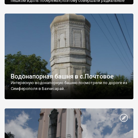
пешком вдоль побережья,поэтому совершали радиальные
вылазки из Оленевки.
Водонапорная башня в с.Почтовое
Интересную водонапорную башню посмотрели по дороге из
Симферополя в Бахчисарай.