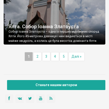
Ялта. Собор Іоанна Златоуста
Собор Іоанна Златоуста – одна із перших мурованих споруд
Ялти. Його 45-метрова дзвіниця і нині видніється в місті
майже звідусіль, а колись це була висотна домінанта Ялти.
1
2
3
4
5
Далі »
Станьте нашим автором