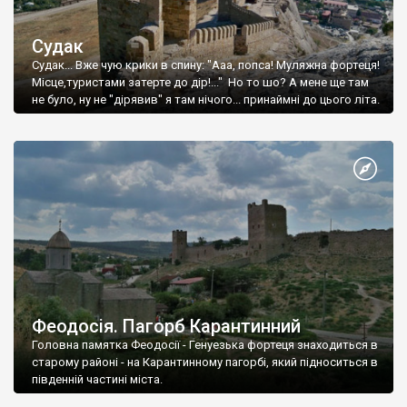
Судак
Судак... Вже чую крики в спину: "Ааа, попса! Муляжна фортеця!
Місце,туристами затерте до дір!..." Но то шо? А мене ще там
не було, ну не "дірявив" я там нічого... принаймні до цього літа.
Феодосія. Пагорб Карантинний
Головна памятка Феодосії - Генуезька фортеця знаходиться в
старому районі - на Карантинному пагорбі, який підноситься в
південній частині міста.