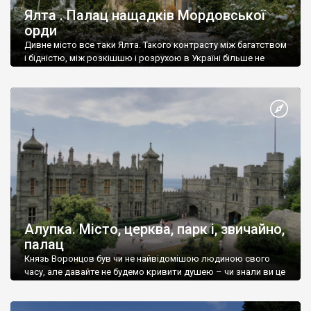
Ялта . Палац нащадків Мордовської
орди
Дивне місто все таки Ялта. Такого контрасту між багатством
і бідністю, між розкішшю і розрухою в Україні більше не
знайдеш.
Алупка. Місто, церква, парк і, звичайно,
палац
Князь Воронцов був чи не найвідомішою людиною свого
часу, але давайте не будемо кривити душею – чи знали ви це
прізвище до відвідин Алупки? Мабуть все таки ні.