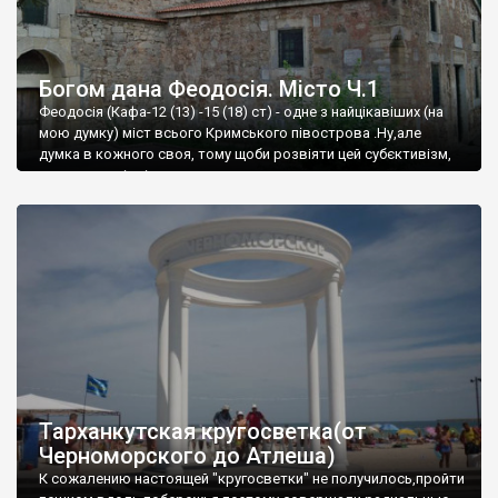
Богом дана Феодосія. Місто Ч.1
Феодосія (Кафа-12 (13) -15 (18) ст) - одне з найцікавіших (на
мою думку) міст всього Кримського півострова .Ну,але
думка в кожного своя, тому щоби розвіяти цей субєктивізм,
запрошую відвідати це
Тарханкутская кругосветка(от
Черноморского до Атлеша)
К сожалению настоящей "кругосветки" не получилось,пройти