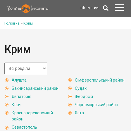
uk
ru
en
Головна
>
Крим
Крим
Алушта
Сімферопольський район
Бахчисарайський район
Судак
Євпаторія
Феодосія
Керч
Чорноморський район
Красноперекопський
Ялта
район
Севастополь