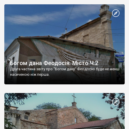
Богом дана Феодосія. Місто Ч.2
Друга частина звіту про "Богом дану" Феодосію буде не менш
насиченою ніж перша.