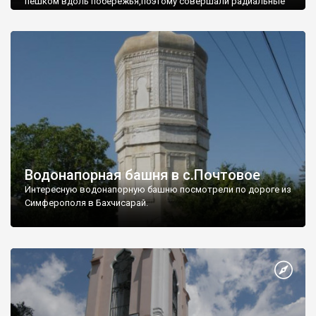
пешком вдоль побережья,поэтому совершали радиальные
вылазки из Оленевки.
Водонапорная башня в с.Почтовое
Интересную водонапорную башню посмотрели по дороге из
Симферополя в Бахчисарай.