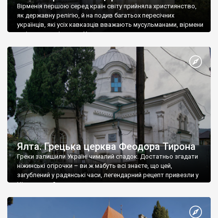
Вірменія першою серед країн світу прийняла християнство,
як державну релігію, й на подив багатьох пересічних
українців, які усіх кавказців вважають мусульманами, вірмени
є відданими вірянами Христа
Ялта. Грецька церква Феодора Тирона
Греки залишили Україні чималий спадок. Достатньо згадати
ніжинські огірочки – ви ж мабуть всі знаєте, що цей,
загублений у радянські часи, легендарний рецепт привезли у
Ніжин греки?