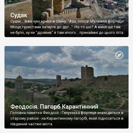
Судак
Судак... Вже чую крики в спину: "Ааа, попса! Муляжна фортеця!
Місце,туристами затерте до дір!..." Но то шо? А мене ще там
не було, ну не "дірявив" я там нічого... принаймні до цього літа.
Феодосія. Пагорб Карантинний
Головна памятка Феодосії - Генуезька фортеця знаходиться в
старому районі - на Карантинному пагорбі, який підноситься в
південній частині міста.