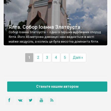
Ялта. Собор Іоанна Златоуста
Собор Іоанна Златоуста – одна із перших мурованих споруд
Ялти. Його 45-метрова дзвіниця і нині видніється в місті
майже звідусіль, а колись це була висотна домінанта Ялти.
1
2
3
4
5
Далі »
Станьте нашим автором