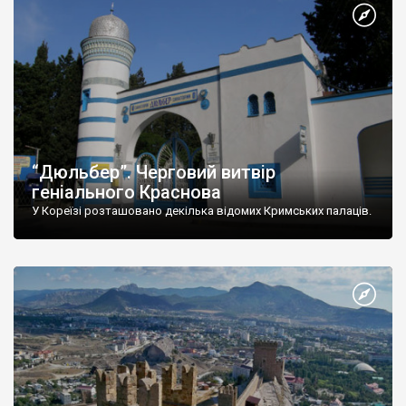
“Дюльбер”. Черговий витвір
геніального Краснова
У Кореїзі розташовано декілька відомих Кримських палаців.