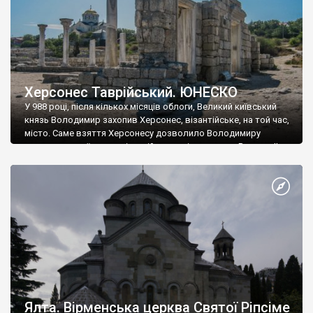
Херсонес Таврійський. ЮНЕСКО
У 988 році, після кількох місяців облоги, Великий київський
князь Володимир захопив Херсонес, візантійське, на той час,
місто. Саме взяття Херсонесу дозволило Володимиру
диктувати свої умови візантійському імператору Василю ІІ, та
одружитися з його дочкою Ганною. Цього ж року, в
Херсонесі Володимир-язичник, став Василем-християнином.
А потім було Хрещення Русі. На честь Херсонесу Таврійського
названо місто […]
Ялта. Вірменська церква Святої Ріпсіме