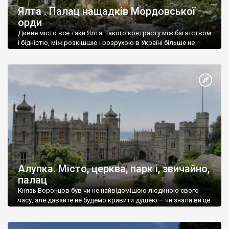
Ялта . Палац нащадків Мордовської
орди
Дивне місто все таки Ялта. Такого контрасту між багатством
і бідністю, між розкішшю і розрухою в Україні більше не
знайдеш.
Алупка. Місто, церква, парк і, звичайно,
палац
Князь Воронцов був чи не найвідомішою людиною свого
часу, але давайте не будемо кривити душею – чи знали ви це
прізвище до відвідин Алупки? Мабуть все таки ні.