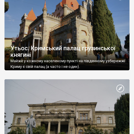
Утьос. Кримський палац грузинської
княгині
Майже у кожному населеному пункті на південному узбережжі
Криму є свій палац (а часто і не один).