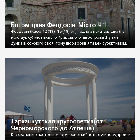
Богом дана Феодосія. Місто Ч.1
Феодосія (Кафа-12 (13) -15 (18) ст) - одне з найцікавіших (на
мою думку) міст всього Кримського півострова .Ну,але
думка в кожного своя, тому щоби розвіяти цей субєктивізм,
запрошую відвідати це
Тарханкутская кругосветка(от
Черноморского до Атлеша)
К сожалению настоящей "кругосветки" не получилось,пройти