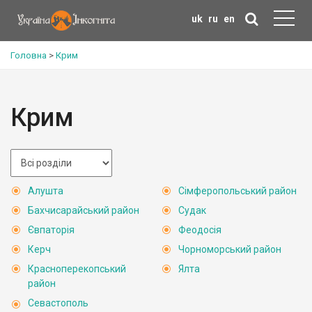
uk
ru
en
Головна
>
Крим
Крим
Алушта
Сімферопольський район
Бахчисарайський район
Судак
Євпаторія
Феодосія
Керч
Чорноморський район
Красноперекопський
Ялта
район
Севастополь