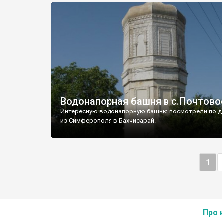
Водонапорная башня в с.Почтово
Интересную водонапорную башню посмотрели по д
из Симферополя в Бахчисарай.
1
Про 