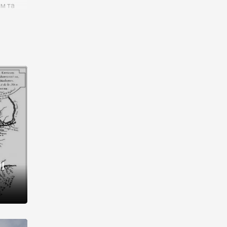
им та
ора і
є
го типу,
ей-
рний
ста:
 райони
від 2
I
і,
рукти,
 котрі