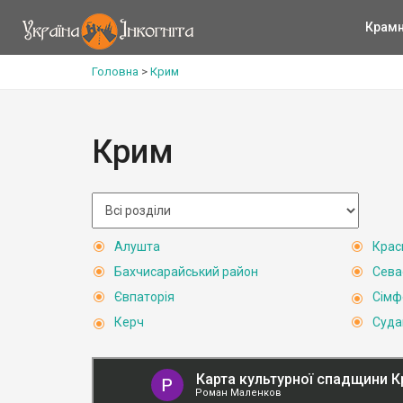
Крам
Головна
>
Крим
Крим
Алушта
Крас
Бахчисарайський район
Сева
Євпаторія
Сімф
Керч
Суда