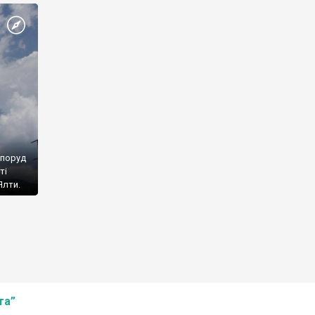
споруд
ті
Ялти.
та”