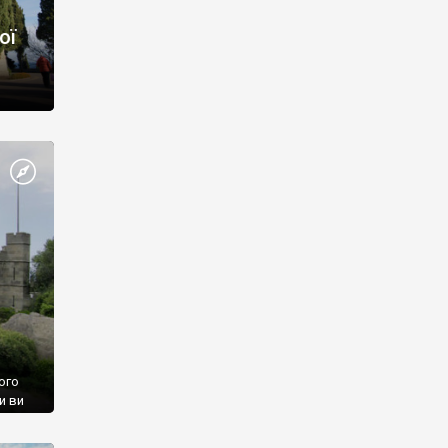
ої
ого
и ви