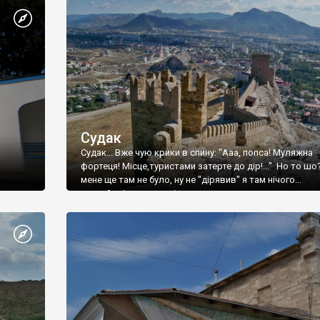
Судак
Судак... Вже чую крики в спину: "Ааа, попса! Муляжна
фортеця! Місце,туристами затерте до дір!..." Но то шо
мене ще там не було, ну не "дірявив" я там нічого...
принаймні до цього літа.