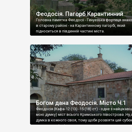
Феодосія. Пагорб Карантинний
Головна памятка Феодосії - Генуезька фортеця знах
в старому районі - на Карантинному пагорбі, який
підноситься в південній частині міста.
Богом дана Феодосія. Місто Ч.1
Феодосія (Кафа-12 (13) -15 (18) ст) - одне з найцікаві
мою думку) міст всього Кримського півострова .Ну,
думка в кожного своя, тому щоби розвіяти цей субєк
запрошую відвідати це