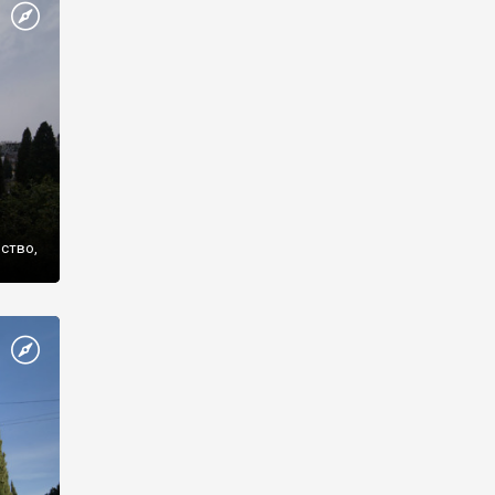
же
нство,