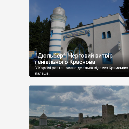
“Дюльбер”. Черговий витвір
геніального Краснова
У Кореїзі розташовано декілька відомих Кримських
палаців.