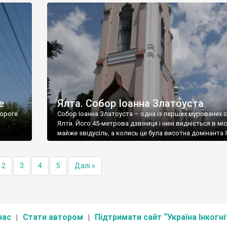
е
Ялта. Собор Іоанна Златоуста
ороге
Собор Іоанна Златоуста – одна із перших мурованих 
Ялти. Його 45-метрова дзвіниця і нині видніється в міс
майже звідусіль, а колись це була висотна домінанта 
2
3
4
5
Далі »
нас
Стати автором
Підтримати сайт “Україна Інкогні