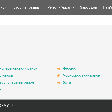
ниця
Історія і традиції
Регіони України
Закордон
Пам'
ноперекопський район
Феодосія
стополь
Чорноморський район
еропольський район
Ялта
к