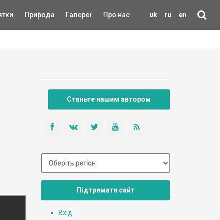
ятки
Природа
Галереї
Про нас
uk
ru
en
Станьте нашим автором
Підтримати сайт
Вхід