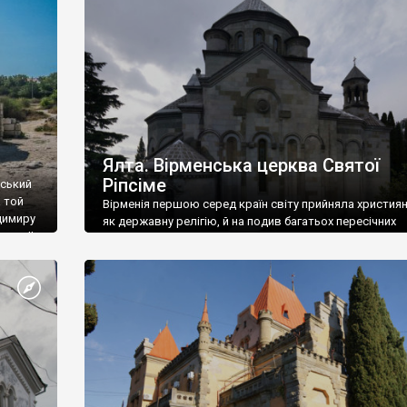
ефактів
називаються «повстяками» (postaki)…” “Вино. Крим
єкту
виробляє відмінне вино і його вдосталь: воно все ду
го».
легке біле і дуже […]
ти та
Ялта. Вірменська церква Святої
Ріпсіме
вський
 той
Вірменія першою серед країн світу прийняла христия
димиру
як державну релігію, й на подив багатьох пересічних
илю ІІ,
українців, які усіх кавказців вважають мусульманами,
 в
вірмени є відданими вірянами Христа