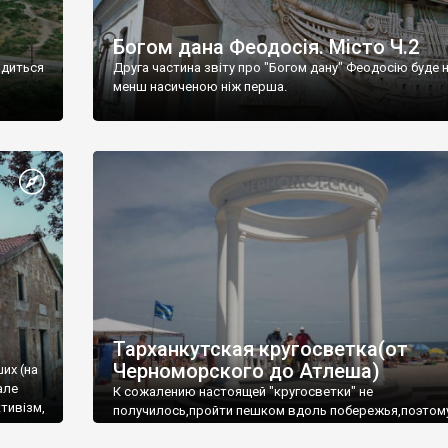
Богом дана Феодосія. Місто Ч.2
одиться
Друга частина звіту про "Богом дану" Феодосію буде 
менш насиченою ніж перша.
Тарханкутская кругосветка(от
Черноморского до Атлеша)
ших (на
але
К сожалению настоящей "кругосветки" не
тивізм,
получилось,пройти пешком вдоль побережья,поэтом
совершали радиальные вылазки из Оленевки.