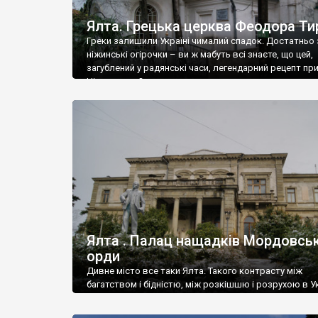
Ялта. Грецька церква Феодора Ти
Греки залишили Україні чималий спадок. Достатньо 
ніжинські огірочки – ви ж мабуть всі знаєте, що цей,
загублений у радянські часи, легендарний рецепт пр
Ніжин греки?
Ялта . Палац нащадків Мордовськ
орди
Дивне місто все таки Ялта. Такого контрасту між
багатством і бідністю, між розкішшю і розрухою в Ук
більше не знайдеш.