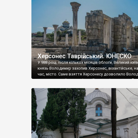
музею «Новгородський музей-заповідник» сотні арт
візантійської доби. Раритети викрадені з фондів об’
культурної спадщини ЮНЕСКО «Херсонеса Таврійсько
Офіційно – на виставку «Золото Візантії», але експер
влада в Україні вважають це лише […]
Херсонес Таврійський. ЮНЕСКО
У 988 році, після кількох місяців облоги, Великий киї
князь Володимир захопив Херсонес, візантійське, на
час, місто. Саме взяття Херсонесу дозволило Воло
диктувати свої умови візантійському імператору Вас
та одружитися з його дочкою Ганною. Цього ж року,
Херсонесі Володимир-язичник, став Василем-
християнином. А потім було Хрещення Русі. На честь
Херсонесу Таврійського названо місто […]