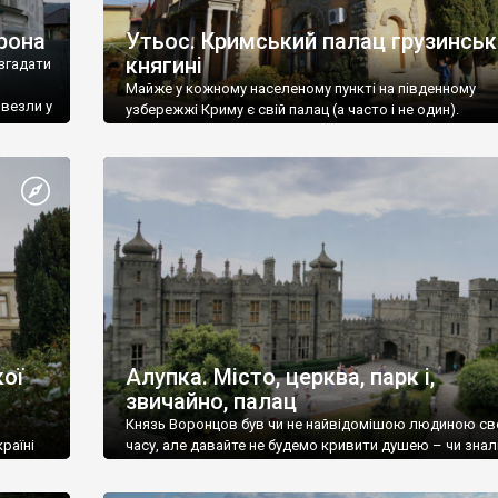
рона
Утьос. Кримський палац грузинськ
княгині
згадати
Майже у кожному населеному пункті на південному
ивезли у
узбережжі Криму є свій палац (а часто і не один).
ої
Алупка. Місто, церква, парк і,
звичайно, палац
Князь Воронцов був чи не найвідомішою людиною св
раїні
часу, але давайте не будемо кривити душею – чи знал
це прізвище до відвідин Алупки? Мабуть все таки ні.