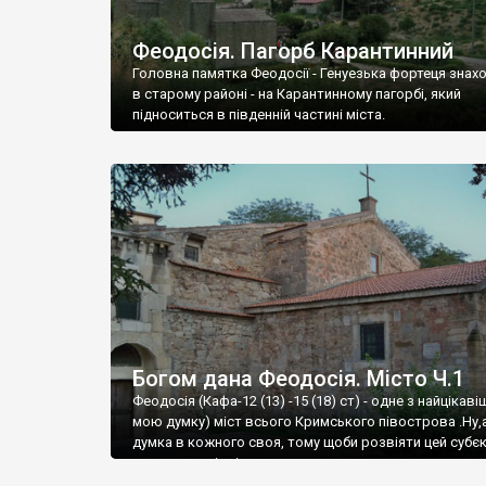
Феодосія. Пагорб Карантинний
Головна памятка Феодосії - Генуезька фортеця знах
в старому районі - на Карантинному пагорбі, який
підноситься в південній частині міста.
Богом дана Феодосія. Місто Ч.1
Феодосія (Кафа-12 (13) -15 (18) ст) - одне з найцікаві
мою думку) міст всього Кримського півострова .Ну,
думка в кожного своя, тому щоби розвіяти цей субєк
запрошую відвідати це