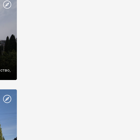
же
нство,