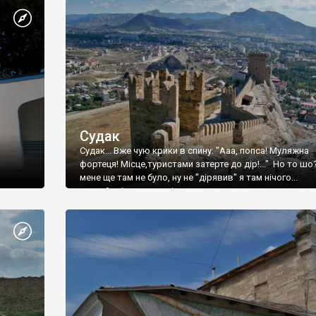
Судак
Судак... Вже чую крики в спину: "Ааа, попса! Муляжна
фортеця! Місце,туристами затерте до дір!..." Но то шо
мене ще там не було, ну не "дірявив" я там нічого...
принаймні до цього літа.