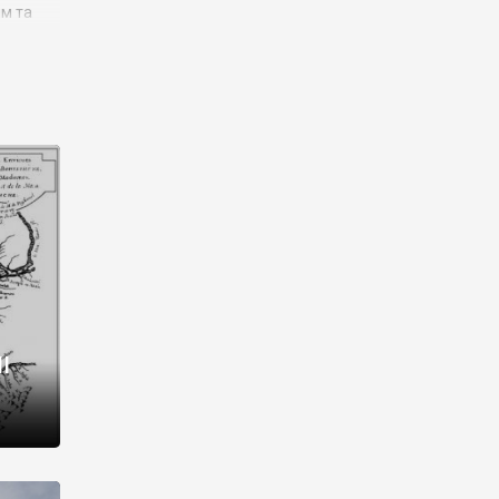
им та
ора і
є
го типу,
ей-
рний
ста:
 райони
від 2
I
і,
рукти,
 котрі