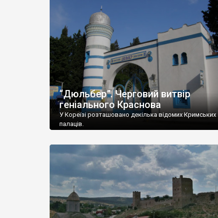
“Дюльбер”. Черговий витвір
геніального Краснова
У Кореїзі розташовано декілька відомих Кримських
палаців.