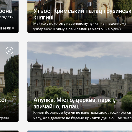
рона
Утьос. Кримський палац грузинськ
княгині
згадати
Майже у кожному населеному пункті на південному
ивезли у
узбережжі Криму є свій палац (а часто і не один).
ої
Алупка. Місто, церква, парк і,
звичайно, палац
Князь Воронцов був чи не найвідомішою людиною св
раїні
часу, але давайте не будемо кривити душею – чи знал
це прізвище до відвідин Алупки? Мабуть все таки ні.