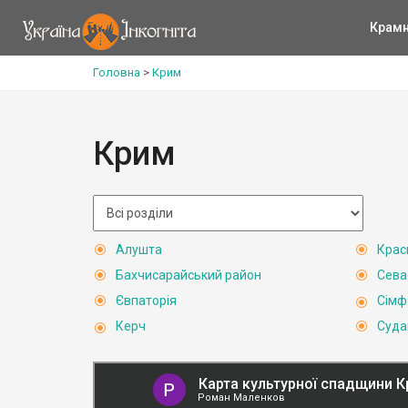
Крам
Головна
>
Крим
Крим
Алушта
Крас
Бахчисарайський район
Сева
Євпаторія
Сімф
Керч
Суда