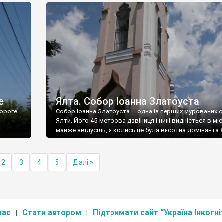
е
Ялта. Собор Іоанна Златоуста
ороге
Собор Іоанна Златоуста – одна із перших мурованих 
Ялти. Його 45-метрова дзвіниця і нині видніється в міс
майже звідусіль, а колись це була висотна домінанта 
2
3
4
5
Далі »
нас
Стати автором
Підтримати сайт “Україна Інкогні