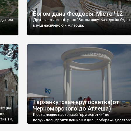
Богом дана Феодосія. Місто Ч.2
одиться
Друга частина звіту про "Богом дану" Феодосію буде 
менш насиченою ніж перша.
Тарханкутская кругосветка(от
Черноморского до Атлеша)
ших (на
але
К сожалению настоящей "кругосветки" не
тивізм,
получилось,пройти пешком вдоль побережья,поэтом
совершали радиальные вылазки из Оленевки.