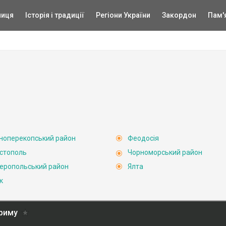
ниця
Історія і традиції
Регіони України
Закордон
Пам'
ноперекопський район
Феодосія
стополь
Чорноморський район
еропольський район
Ялта
к