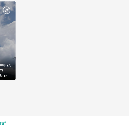
споруд
ті
Ялти.
та”