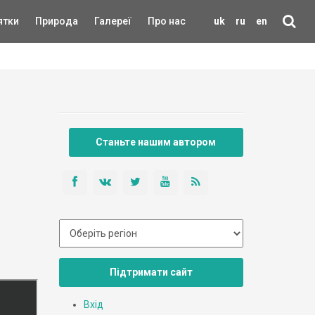
ятки
Природа
Галереї
Про нас
uk
ru
en
Станьте нашим автором
Підтримати сайт
Вхід