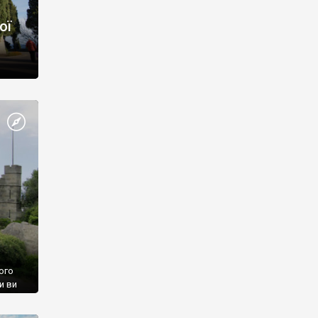
ої
ого
и ви