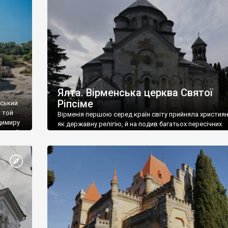
ефактів
називаються «повстяками» (postaki)…” “Вино. Крим
єкту
виробляє відмінне вино і його вдосталь: воно все ду
го».
легке біле і дуже […]
ти та
Ялта. Вірменська церква Святої
Ріпсіме
вський
 той
Вірменія першою серед країн світу прийняла христия
димиру
як державну релігію, й на подив багатьох пересічних
илю ІІ,
українців, які усіх кавказців вважають мусульманами,
 в
вірмени є відданими вірянами Христа