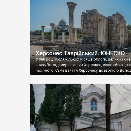
музею «Новгородський музей-заповідник» сотні арт
візантійської доби. Раритети викрадені з фондів об’
культурної спадщини ЮНЕСКО «Херсонеса Таврійсько
Офіційно – на виставку «Золото Візантії», але експер
влада в Україні вважають це лише […]
Херсонес Таврійський. ЮНЕСКО
У 988 році, після кількох місяців облоги, Великий киї
князь Володимир захопив Херсонес, візантійське, на
час, місто. Саме взяття Херсонесу дозволило Воло
диктувати свої умови візантійському імператору Вас
та одружитися з його дочкою Ганною. Цього ж року,
Херсонесі Володимир-язичник, став Василем-
християнином. А потім було Хрещення Русі. На честь
Херсонесу Таврійського названо місто […]