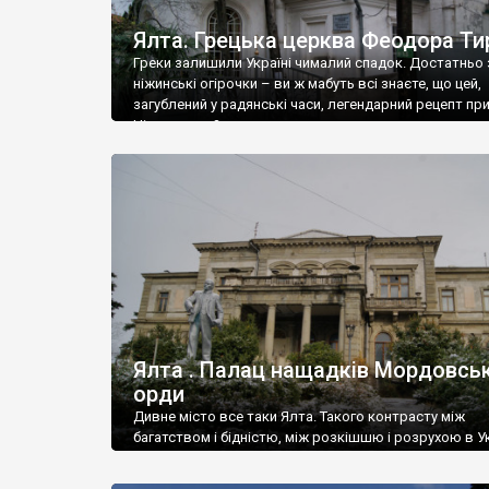
Ялта. Грецька церква Феодора Ти
Греки залишили Україні чималий спадок. Достатньо 
ніжинські огірочки – ви ж мабуть всі знаєте, що цей,
загублений у радянські часи, легендарний рецепт пр
Ніжин греки?
Ялта . Палац нащадків Мордовськ
орди
Дивне місто все таки Ялта. Такого контрасту між
багатством і бідністю, між розкішшю і розрухою в Ук
більше не знайдеш.