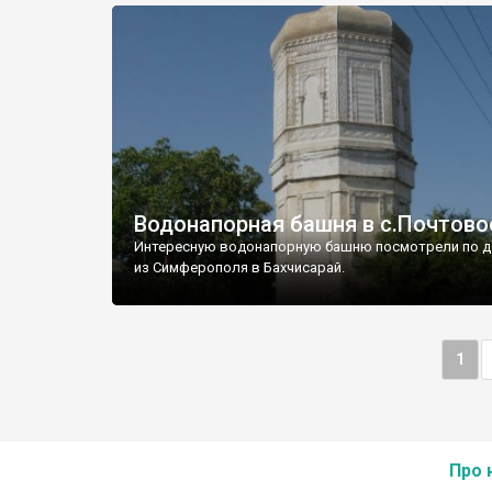
Водонапорная башня в с.Почтово
Интересную водонапорную башню посмотрели по д
из Симферополя в Бахчисарай.
1
Про 