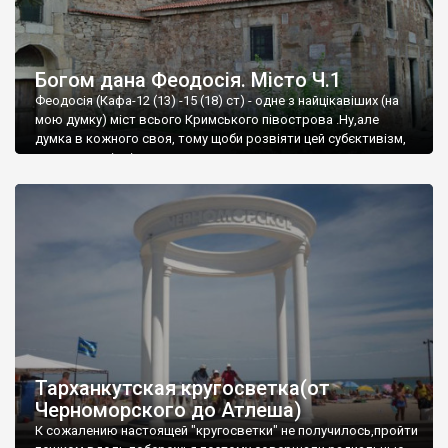
Богом дана Феодосія. Місто Ч.1
Феодосія (Кафа-12 (13) -15 (18) ст) - одне з найцікавіших (на
мою думку) міст всього Кримського півострова .Ну,але
думка в кожного своя, тому щоби розвіяти цей субєктивізм,
запрошую відвідати це
Тарханкутская кругосветка(от
Черноморского до Атлеша)
К сожалению настоящей "кругосветки" не получилось,пройти