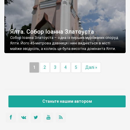
Ялта. Собор Іоанна Златоуста
Собор Іоанна Златоуста – одна із перших мурованих споруд
Ялти. Його 45-метрова дзвіниця і нині видніється в місті
майже звідусіль, а колись це була висотна домінанта Ялти.
1
2
3
4
5
Далі »
Станьте нашим автором