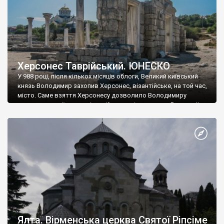
Херсонес Таврійський. ЮНЕСКО
У 988 році, після кількох місяців облоги, Великий київський
князь Володимир захопив Херсонес, візантійське, на той час,
місто. Саме взяття Херсонесу дозволило Володимиру
диктувати свої умови візантійському імператору Василю ІІ, та
одружитися з його дочкою Ганною. Цього ж року, в
Херсонесі Володимир-язичник, став Василем-християнином.
А потім було Хрещення Русі. На честь Херсонесу Таврійського
названо місто […]
Ялта. Вірменська церква Святої Ріпсіме