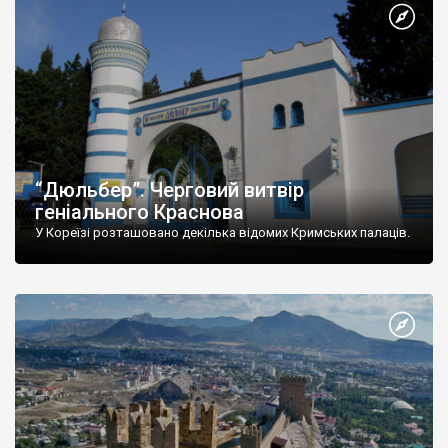
“Дюльбер”. Черговий витвір
геніального Краснова
У Кореїзі розташовано декілька відомих Кримських палаців.