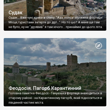
Судак
Судак... Вже чую крики в спину: "Ааа, попса! Муляжна фортеця!
Місце,туристами затерте до дір!..." Но то шо? А мене ще там
не було, ну не "дірявив" я там нічого... принаймні до цього літа.
Феодосія. Пагорб Карантинний
Головна памятка Феодосії - Генуезька фортеця знаходиться в
старому районі - на Карантинному пагорбі, який підноситься в
південній частині міста.