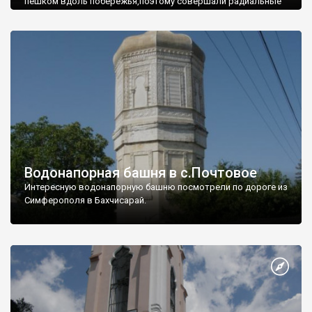
пешком вдоль побережья,поэтому совершали радиальные
вылазки из Оленевки.
Водонапорная башня в с.Почтовое
Интересную водонапорную башню посмотрели по дороге из
Симферополя в Бахчисарай.