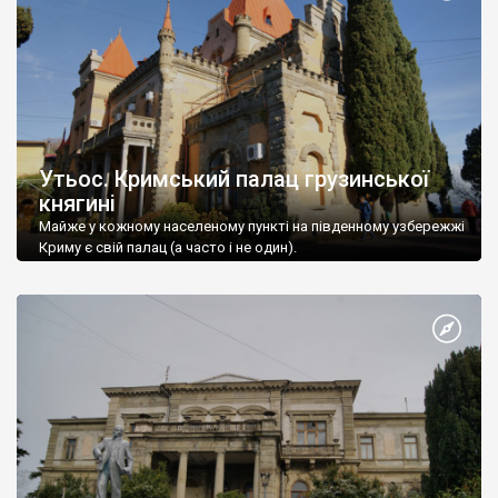
Утьос. Кримський палац грузинської
княгині
Майже у кожному населеному пункті на південному узбережжі
Криму є свій палац (а часто і не один).