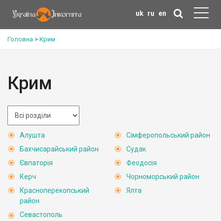
uk
ru
en
Головна
>
Крим
Крим
Алушта
Сімферопольський район
Бахчисарайський район
Судак
Євпаторія
Феодосія
Керч
Чорноморський район
Красноперекопський
Ялта
район
Севастополь