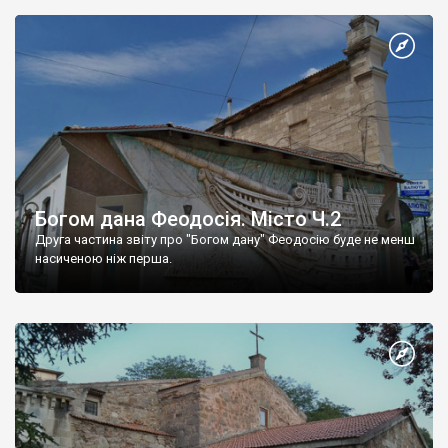
Богом дана Феодосія. Місто Ч.2
Друга частина звіту про "Богом дану" Феодосію буде не менш
насиченою ніж перша.