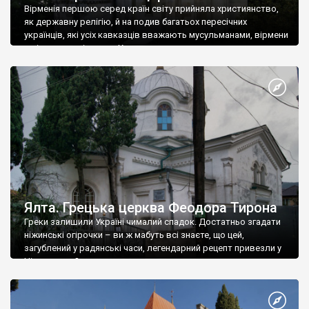
Вірменія першою серед країн світу прийняла християнство,
як державну релігію, й на подив багатьох пересічних
українців, які усіх кавказців вважають мусульманами, вірмени
є відданими вірянами Христа
Ялта. Грецька церква Феодора Тирона
Греки залишили Україні чималий спадок. Достатньо згадати
ніжинські огірочки – ви ж мабуть всі знаєте, що цей,
загублений у радянські часи, легендарний рецепт привезли у
Ніжин греки?