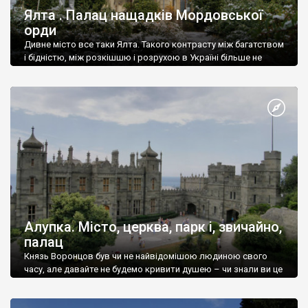
Ялта . Палац нащадків Мордовської
орди
Дивне місто все таки Ялта. Такого контрасту між багатством
і бідністю, між розкішшю і розрухою в Україні більше не
знайдеш.
Алупка. Місто, церква, парк і, звичайно,
палац
Князь Воронцов був чи не найвідомішою людиною свого
часу, але давайте не будемо кривити душею – чи знали ви це
прізвище до відвідин Алупки? Мабуть все таки ні.