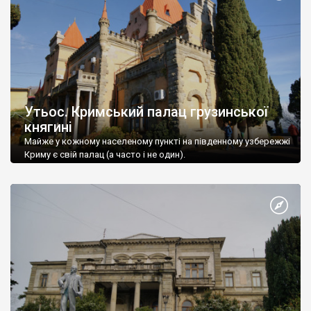
Утьос. Кримський палац грузинської
княгині
Майже у кожному населеному пункті на південному узбережжі
Криму є свій палац (а часто і не один).