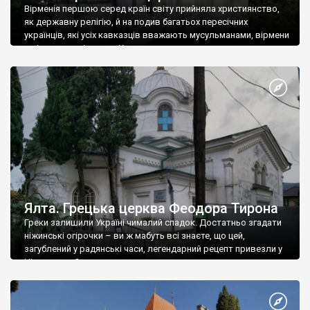
Вірменія першою серед країн світу прийняла християнство,
як державну релігію, й на подив багатьох пересічних
українців, які усіх кавказців вважають мусульманами, вірмени
є відданими вірянами Христа
Ялта. Грецька церква Феодора Тирона
Греки залишили Україні чималий спадок. Достатньо згадати
ніжинські огірочки – ви ж мабуть всі знаєте, що цей,
загублений у радянські часи, легендарний рецепт привезли у
Ніжин греки?