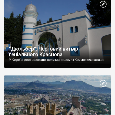
“Дюльбер”. Черговий витвір
геніального Краснова
У Кореїзі розташовано декілька відомих Кримських палаців.