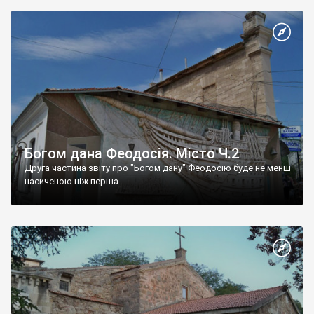
Богом дана Феодосія. Місто Ч.2
Друга частина звіту про "Богом дану" Феодосію буде не менш
насиченою ніж перша.