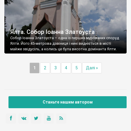
Ялта. Собор Іоанна Златоуста
Собор Іоанна Златоуста – одна із перших мурованих споруд
Ялти. Його 45-метрова дзвіниця і нині видніється в місті
майже звідусіль, а колись це була висотна домінанта Ялти.
1
2
3
4
5
Далі »
Станьте нашим автором