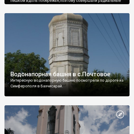
пешком вдоль побережья,поэтому совершали радиальные
вылазки из Оленевки.
Водонапорная башня в с.Почтовое
Интересную водонапорную башню посмотрели по дороге из
Симферополя в Бахчисарай.