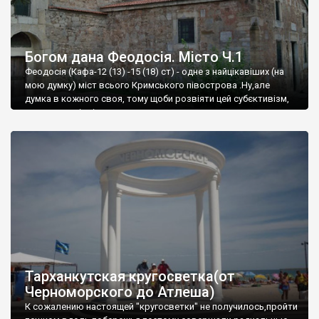
Богом дана Феодосія. Місто Ч.1
Феодосія (Кафа-12 (13) -15 (18) ст) - одне з найцікавіших (на
мою думку) міст всього Кримського півострова .Ну,але
думка в кожного своя, тому щоби розвіяти цей субєктивізм,
запрошую відвідати це
Тарханкутская кругосветка(от
Черноморского до Атлеша)
К сожалению настоящей "кругосветки" не получилось,пройти