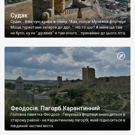
Судак
Судак... Вже чую крики в спину: "Ааа, попса! Муляжна фортеця!
Місце,туристами затерте до дір!..." Но то шо? А мене ще там
не було, ну не "дірявив" я там нічого... принаймні до цього літа.
Феодосія. Пагорб Карантинний
Головна памятка Феодосії - Генуезька фортеця знаходиться в
старому районі - на Карантинному пагорбі, який підноситься в
південній частині міста.