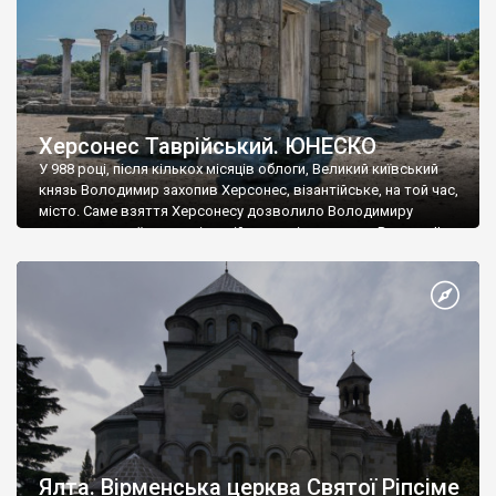
Херсонес Таврійський. ЮНЕСКО
У 988 році, після кількох місяців облоги, Великий київський
князь Володимир захопив Херсонес, візантійське, на той час,
місто. Саме взяття Херсонесу дозволило Володимиру
диктувати свої умови візантійському імператору Василю ІІ, та
одружитися з його дочкою Ганною. Цього ж року, в
Херсонесі Володимир-язичник, став Василем-християнином.
А потім було Хрещення Русі. На честь Херсонесу Таврійського
названо місто […]
Ялта. Вірменська церква Святої Ріпсіме