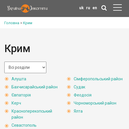
uk
ru
en
Головна
>
Крим
Крим
Алушта
Сімферопольський район
Бахчисарайський район
Судак
Євпаторія
Феодосія
Керч
Чорноморський район
Красноперекопський
Ялта
район
Севастополь