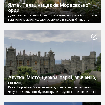
Ялта . Палац нащадків Мордовської
орди
Дивне місто все таки Ялта. Такого контрасту між багатством
і бідністю, між розкішшю і розрухою в Україні більше не
знайдеш.
Алупка. Місто, церква, парк і, звичайно,
палац
Князь Воронцов був чи не найвідомішою людиною свого
часу, але давайте не будемо кривити душею – чи знали ви це
прізвище до відвідин Алупки? Мабуть все таки ні.