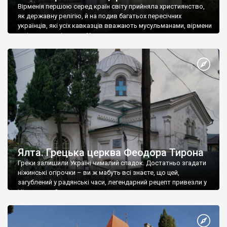
Вірменія першою серед країн світу прийняла християнство,
як державну релігію, й на подив багатьох пересічних
українців, які усіх кавказців вважають мусульманами, вірмени
є відданими вірянами Христа
Ялта. Грецька церква Феодора Тирона
Греки залишили Україні чималий спадок. Достатньо згадати
ніжинські огірочки – ви ж мабуть всі знаєте, що цей,
загублений у радянські часи, легендарний рецепт привезли у
Ніжин греки?