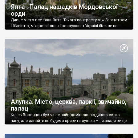
Ялта . Палац нащадків Мордовської
орди
Дивне місто все таки Ялта. Такого контрасту між багатством
і бідністю, між розкішшю і розрухою в Україні більше не
знайдеш.
Алупка. Місто, церква, парк і, звичайно,
палац
Князь Воронцов був чи не найвідомішою людиною свого
часу, але давайте не будемо кривити душею – чи знали ви це
прізвище до відвідин Алупки? Мабуть все таки ні.