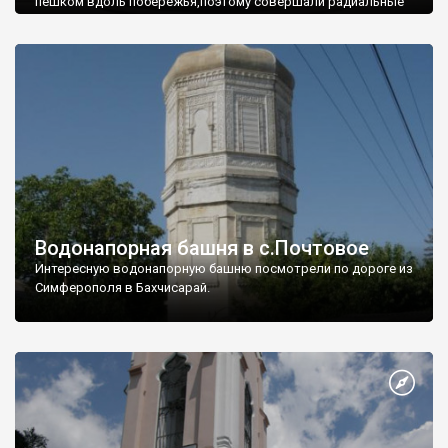
пешком вдоль побережья,поэтому совершали радиальные
вылазки из Оленевки.
Водонапорная башня в с.Почтовое
Интересную водонапорную башню посмотрели по дороге из
Симферополя в Бахчисарай.