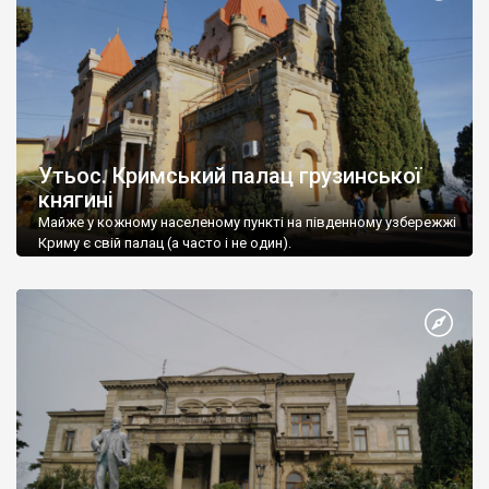
Утьос. Кримський палац грузинської
княгині
Майже у кожному населеному пункті на південному узбережжі
Криму є свій палац (а часто і не один).