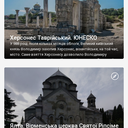
Херсонес Таврійський. ЮНЕСКО
У 988 році, після кількох місяців облоги, Великий київський
князь Володимир захопив Херсонес, візантійське, на той час,
місто. Саме взяття Херсонесу дозволило Володимиру
диктувати свої умови візантійському імператору Василю ІІ, та
одружитися з його дочкою Ганною. Цього ж року, в
Херсонесі Володимир-язичник, став Василем-християнином.
А потім було Хрещення Русі. На честь Херсонесу Таврійського
названо місто […]
Ялта. Вірменська церква Святої Ріпсіме