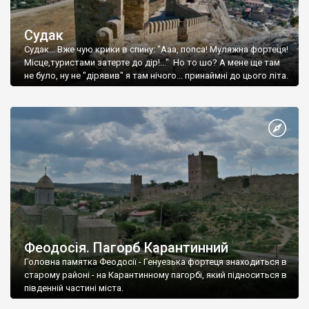
Судак
Судак... Вже чую крики в спину: "Ааа, попса! Муляжна фортеця!
Місце,туристами затерте до дір!..." Но то шо? А мене ще там
не було, ну не "дірявив" я там нічого... принаймні до цього літа.
Феодосія. Пагорб Карантинний
Головна памятка Феодосії - Генуезька фортеця знаходиться в
старому районі - на Карантинному пагорбі, який підноситься в
південній частині міста.