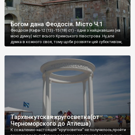
Богом дана Феодосія. Місто Ч.1
Феодосія (Кафа-12 (13) -15 (18) ст) - одне з найцікавіших (на
мою думку) міст всього Кримського півострова .Ну,але
думка в кожного своя, тому щоби розвіяти цей субєктивізм,
запрошую відвідати це
Тарханкутская кругосветка(от
Черноморского до Атлеша)
К сожалению настоящей "кругосветки" не получилось,пройти