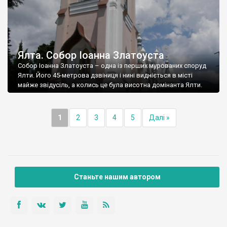
Ялта. Собор Іоанна Златоуста
Собор Іоанна Златоуста – одна із перших мурованих споруд
Ялти. Його 45-метрова дзвіниця і нині видніється в місті
майже звідусіль, а колись це була висотна домінанта Ялти.
1
2
3
4
5
Далі »
Станьте нашим автором