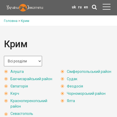
uk
ru
en
Головна
>
Крим
Крим
Алушта
Сімферопольський район
Бахчисарайський район
Судак
Євпаторія
Феодосія
Керч
Чорноморський район
Красноперекопський
Ялта
район
Севастополь