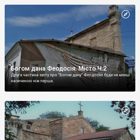
Богом дана Феодосія. Місто Ч.2
Друга частина звіту про "Богом дану" Феодосію буде не менш
насиченою ніж перша.