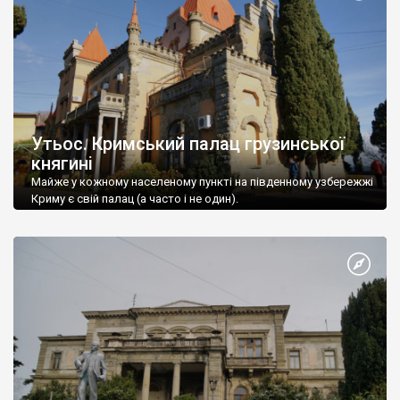
Утьос. Кримський палац грузинської
княгині
Майже у кожному населеному пункті на південному узбережжі
Криму є свій палац (а часто і не один).