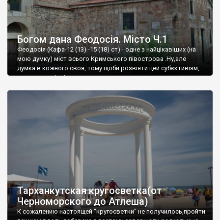
Богом дана Феодосія. Місто Ч.1
Феодосія (Кафа-12 (13) -15 (18) ст) - одне з найцікавіших (на
мою думку) міст всього Кримського півострова .Ну,але
думка в кожного своя, тому щоби розвіяти цей субєктивізм,
запрошую відвідати це
Тарханкутская кругосветка(от
Черноморского до Атлеша)
К сожалению настоящей "кругосветки" не получилось,пройти