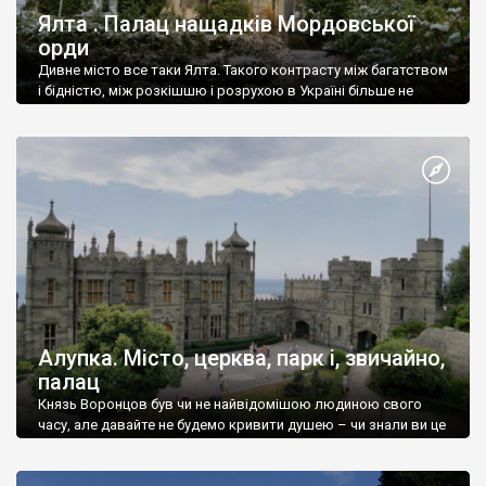
Ялта . Палац нащадків Мордовської
орди
Дивне місто все таки Ялта. Такого контрасту між багатством
і бідністю, між розкішшю і розрухою в Україні більше не
знайдеш.
Алупка. Місто, церква, парк і, звичайно,
палац
Князь Воронцов був чи не найвідомішою людиною свого
часу, але давайте не будемо кривити душею – чи знали ви це
прізвище до відвідин Алупки? Мабуть все таки ні.