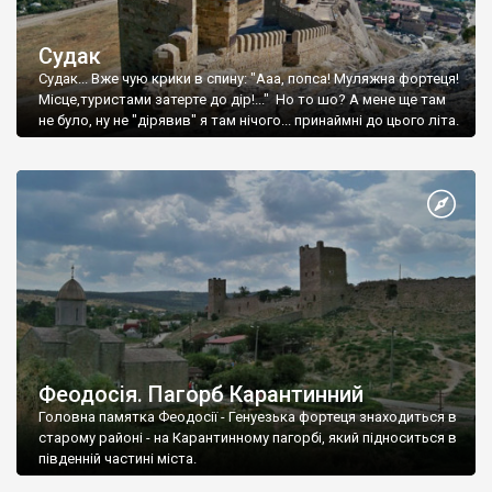
Судак
Судак... Вже чую крики в спину: "Ааа, попса! Муляжна фортеця!
Місце,туристами затерте до дір!..." Но то шо? А мене ще там
не було, ну не "дірявив" я там нічого... принаймні до цього літа.
Феодосія. Пагорб Карантинний
Головна памятка Феодосії - Генуезька фортеця знаходиться в
старому районі - на Карантинному пагорбі, який підноситься в
південній частині міста.