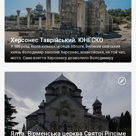
Херсонес Таврійський. ЮНЕСКО
У 988 році, після кількох місяців облоги, Великий київський
князь Володимир захопив Херсонес, візантійське, на той час,
місто. Саме взяття Херсонесу дозволило Володимиру
диктувати свої умови візантійському імператору Василю ІІ, та
одружитися з його дочкою Ганною. Цього ж року, в
Херсонесі Володимир-язичник, став Василем-християнином.
А потім було Хрещення Русі. На честь Херсонесу Таврійського
названо місто […]
Ялта. Вірменська церква Святої Ріпсіме