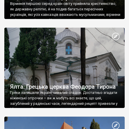
Вірменія першою серед країн світу прийняла християнство,
як державну релігію, й на подив багатьох пересічних
українців, які усіх кавказців вважають мусульманами, вірмени
є відданими вірянами Христа
Ялта. Грецька церква Феодора Тирона
Греки залишили Україні чималий спадок. Достатньо згадати
ніжинські огірочки – ви ж мабуть всі знаєте, що цей,
загублений у радянські часи, легендарний рецепт привезли у
Ніжин греки?