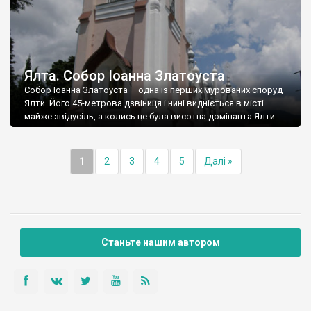
Ялта. Собор Іоанна Златоуста
Собор Іоанна Златоуста – одна із перших мурованих споруд
Ялти. Його 45-метрова дзвіниця і нині видніється в місті
майже звідусіль, а колись це була висотна домінанта Ялти.
1
2
3
4
5
Далі »
Станьте нашим автором