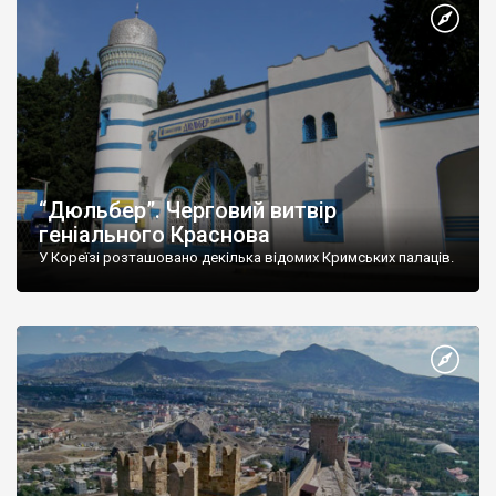
“Дюльбер”. Черговий витвір
геніального Краснова
У Кореїзі розташовано декілька відомих Кримських палаців.