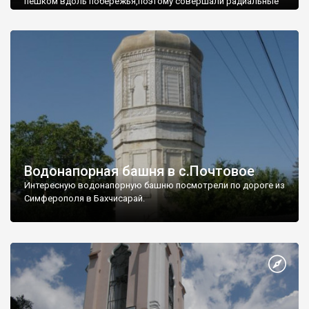
пешком вдоль побережья,поэтому совершали радиальные
вылазки из Оленевки.
Водонапорная башня в с.Почтовое
Интересную водонапорную башню посмотрели по дороге из
Симферополя в Бахчисарай.