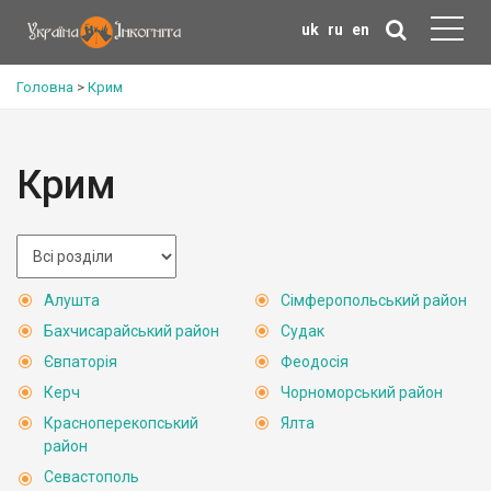
uk
ru
en
Головна
>
Крим
Крим
Алушта
Сімферопольський район
Бахчисарайський район
Судак
Євпаторія
Феодосія
Керч
Чорноморський район
Красноперекопський
Ялта
район
Севастополь