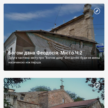
Богом дана Феодосія. Місто Ч.2
Друга частина звіту про "Богом дану" Феодосію буде не менш
насиченою ніж перша.