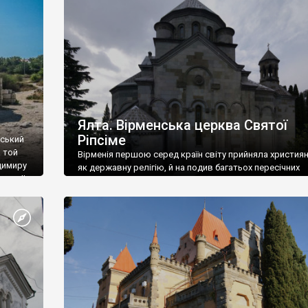
ефактів
називаються «повстяками» (postaki)…” “Вино. Крим
єкту
виробляє відмінне вино і його вдосталь: воно все ду
го».
легке біле і дуже […]
ти та
Ялта. Вірменська церква Святої
Ріпсіме
вський
 той
Вірменія першою серед країн світу прийняла христия
димиру
як державну релігію, й на подив багатьох пересічних
илю ІІ,
українців, які усіх кавказців вважають мусульманами,
 в
вірмени є відданими вірянами Христа