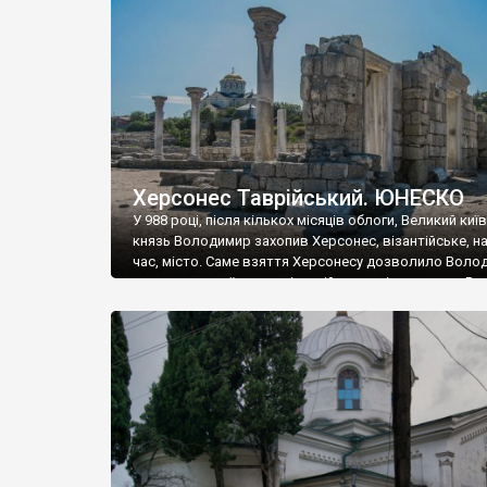
музею «Новгородський музей-заповідник» сотні арт
візантійської доби. Раритети викрадені з фондів об’
культурної спадщини ЮНЕСКО «Херсонеса Таврійсько
Офіційно – на виставку «Золото Візантії», але експер
влада в Україні вважають це лише […]
Херсонес Таврійський. ЮНЕСКО
У 988 році, після кількох місяців облоги, Великий киї
князь Володимир захопив Херсонес, візантійське, на
час, місто. Саме взяття Херсонесу дозволило Воло
диктувати свої умови візантійському імператору Вас
та одружитися з його дочкою Ганною. Цього ж року,
Херсонесі Володимир-язичник, став Василем-
християнином. А потім було Хрещення Русі. На честь
Херсонесу Таврійського названо місто […]