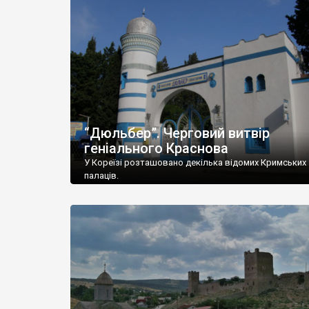
“Дюльбер”. Черговий витвір
геніального Краснова
У Кореїзі розташовано декілька відомих Кримських
палаців.