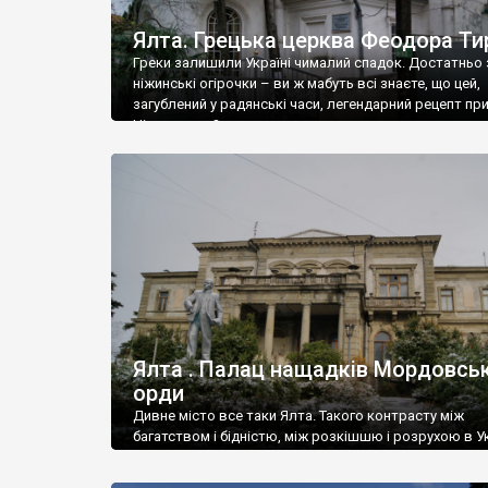
Ялта. Грецька церква Феодора Ти
Греки залишили Україні чималий спадок. Достатньо 
ніжинські огірочки – ви ж мабуть всі знаєте, що цей,
загублений у радянські часи, легендарний рецепт пр
Ніжин греки?
Ялта . Палац нащадків Мордовськ
орди
Дивне місто все таки Ялта. Такого контрасту між
багатством і бідністю, між розкішшю і розрухою в Ук
більше не знайдеш.