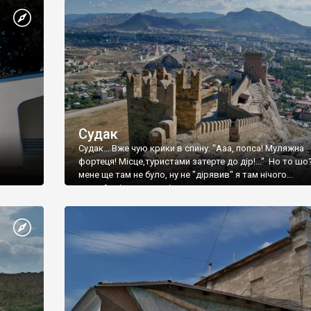
Судак
Судак... Вже чую крики в спину: "Ааа, попса! Муляжна
фортеця! Місце,туристами затерте до дір!..." Но то шо
мене ще там не було, ну не "дірявив" я там нічого...
принаймні до цього літа.