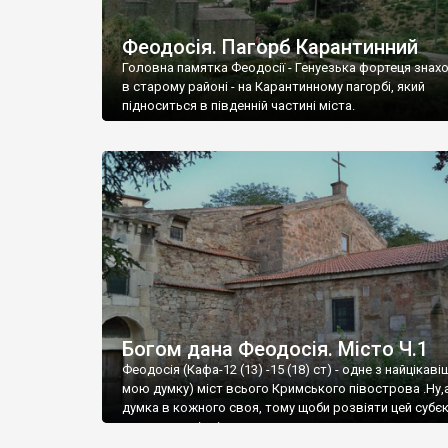
Феодосія. Пагорб Карантинний
Головна памятка Феодосії - Генуезька фортеця знах
в старому районі - на Карантинному пагорбі, який
підноситься в південній частині міста.
Богом дана Феодосія. Місто Ч.1
Феодосія (Кафа-12 (13) -15 (18) ст) - одне з найцікаві
мою думку) міст всього Кримського півострова .Ну,
думка в кожного своя, тому щоби розвіяти цей субєк
запрошую відвідати це