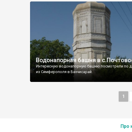
Водонапорная башня в с.Почтово
Интересную водонапорную башню посмотрели по д
из Симферополя в Бахчисарай.
1
Про 