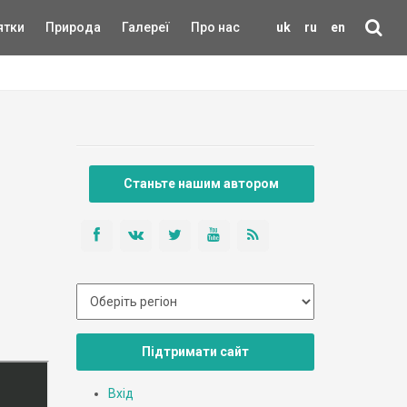
ятки
Природа
Галереї
Про нас
uk
ru
en
Станьте нашим автором
Підтримати сайт
Вхід