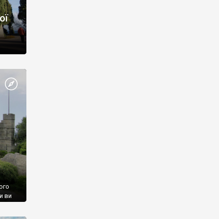
ої
ого
и ви