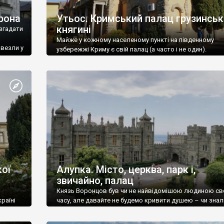
рона
Утьос. Кримський палац грузинськ
княгині
згадати
Майже у кожному населеному пункті на південному
ивезли у
узбережжі Криму є свій палац (а часто і не один).
ої
Алупка. Місто, церква, парк і,
звичайно, палац
Князь Воронцов був чи не найвідомішою людиною св
раїні
часу, але давайте не будемо кривити душею – чи знал
це прізвище до відвідин Алупки? Мабуть все таки ні.