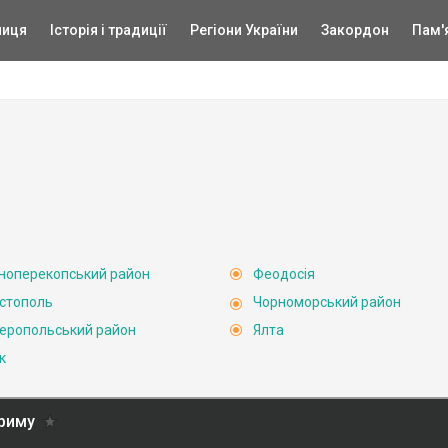
ниця
Історія і традиції
Регіони України
Закордон
Пам'
ноперекопський район
Феодосія
стополь
Чорноморський район
еропольський район
Ялта
к