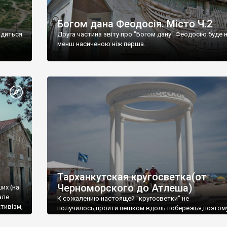
Богом дана Феодосія. Місто Ч.2
одиться
Друга частина звіту про "Богом дану" Феодосію буде 
менш насиченою ніж перша.
Тарханкутская кругосветка(от
Черноморского до Атлеша)
ших (на
але
К сожалению настоящей "кругосветки" не
тивізм,
получилось,пройти пешком вдоль побережья,поэтом
совершали радиальные вылазки из Оленевки.