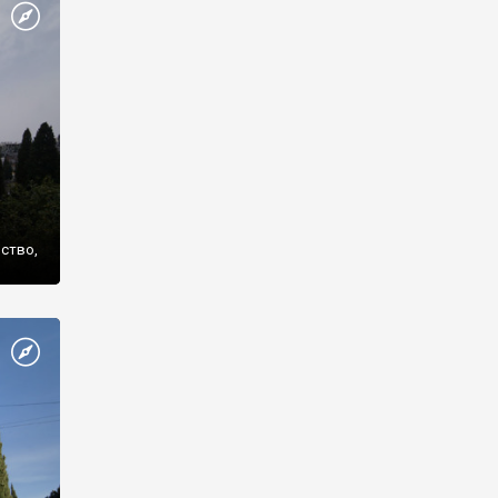
же
нство,