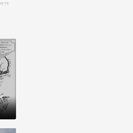
им та
ора і
є
го типу,
ей-
рний
ста:
 райони
від 2
I
і,
рукти,
 котрі