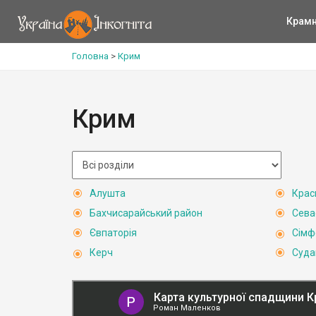
Крам
Головна
>
Крим
Крим
Алушта
Крас
Бахчисарайський район
Сева
Євпаторія
Сімф
Керч
Суда