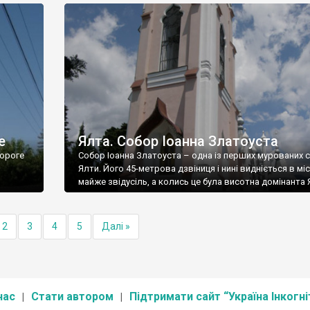
е
Ялта. Собор Іоанна Златоуста
ороге
Собор Іоанна Златоуста – одна із перших мурованих 
Ялти. Його 45-метрова дзвіниця і нині видніється в міс
майже звідусіль, а колись це була висотна домінанта 
2
3
4
5
Далі »
нас
Стати автором
Підтримати сайт “Україна Інкогні