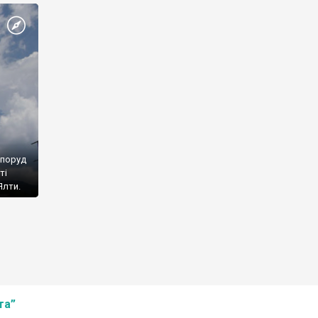
споруд
ті
Ялти.
та”