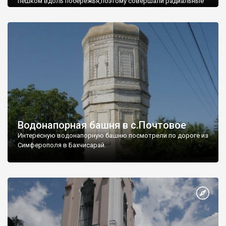
пешком вдоль побережья,поэтому совершали радиальные
вылазки из Оленевки.
Водонапорная башня в с.Почтовое
Интересную водонапорную башню посмотрели по дороге из
Симферополя в Бахчисарай.