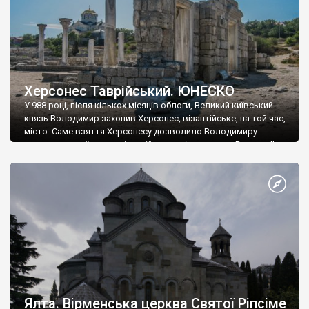
Херсонес Таврійський. ЮНЕСКО
У 988 році, після кількох місяців облоги, Великий київський
князь Володимир захопив Херсонес, візантійське, на той час,
місто. Саме взяття Херсонесу дозволило Володимиру
диктувати свої умови візантійському імператору Василю ІІ, та
одружитися з його дочкою Ганною. Цього ж року, в
Херсонесі Володимир-язичник, став Василем-християнином.
А потім було Хрещення Русі. На честь Херсонесу Таврійського
названо місто […]
Ялта. Вірменська церква Святої Ріпсіме