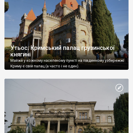
Утьос. Кримський палац грузинської
княгині
Майже у кожному населеному пункті на південному узбережжі
Криму є свій палац (а часто і не один).