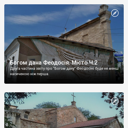
Богом дана Феодосія. Місто Ч.2
Друга частина звіту про "Богом дану" Феодосію буде не менш
насиченою ніж перша.