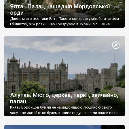
Ялта . Палац нащадків Мордовської
орди
Дивне місто все таки Ялта. Такого контрасту між багатством
і бідністю, між розкішшю і розрухою в Україні більше не
знайдеш.
Алупка. Місто, церква, парк і, звичайно,
палац
Князь Воронцов був чи не найвідомішою людиною свого
часу, але давайте не будемо кривити душею – чи знали ви це
прізвище до відвідин Алупки? Мабуть все таки ні.