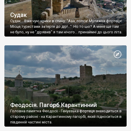
Судак
Судак... Вже чую крики в спину: "Ааа, попса! Муляжна фортеця!
Місце,туристами затерте до дір!..." Но то шо? А мене ще там
не було, ну не "дірявив" я там нічого... принаймні до цього літа.
Феодосія. Пагорб Карантинний
Головна памятка Феодосії - Генуезька фортеця знаходиться в
старому районі - на Карантинному пагорбі, який підноситься в
південній частині міста.