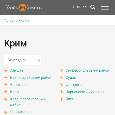
uk
ru
en
Головна
>
Крим
Крим
Алушта
Сімферопольський район
Бахчисарайський район
Судак
Євпаторія
Феодосія
Керч
Чорноморський район
Красноперекопський
Ялта
район
Севастополь