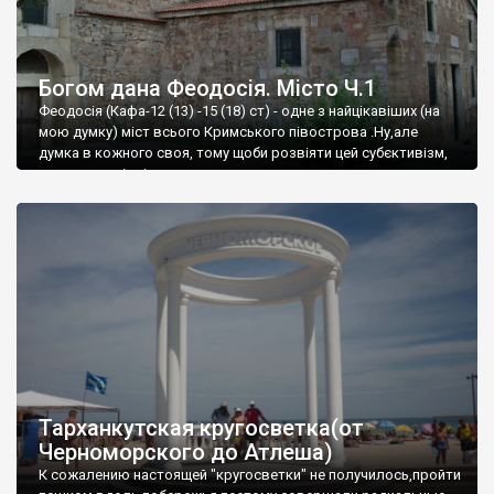
Богом дана Феодосія. Місто Ч.1
Феодосія (Кафа-12 (13) -15 (18) ст) - одне з найцікавіших (на
мою думку) міст всього Кримського півострова .Ну,але
думка в кожного своя, тому щоби розвіяти цей субєктивізм,
запрошую відвідати це
Тарханкутская кругосветка(от
Черноморского до Атлеша)
К сожалению настоящей "кругосветки" не получилось,пройти