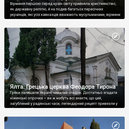
Вірменія першою серед країн світу прийняла християнство,
як державну релігію, й на подив багатьох пересічних
українців, які усіх кавказців вважають мусульманами, вірмени
є відданими вірянами Христа
Ялта. Грецька церква Феодора Тирона
Греки залишили Україні чималий спадок. Достатньо згадати
ніжинські огірочки – ви ж мабуть всі знаєте, що цей,
загублений у радянські часи, легендарний рецепт привезли у
Ніжин греки?