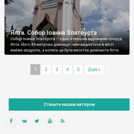
Ялта. Собор Іоанна Златоуста
Собор Іоанна Златоуста – одна із перших мурованих споруд
Ялти. Його 45-метрова дзвіниця і нині видніється в місті
майже звідусіль, а колись це була висотна домінанта Ялти.
1
2
3
4
5
Далі »
Станьте нашим автором