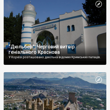
“Дюльбер”. Черговий витвір
геніального Краснова
У Кореїзі розташовано декілька відомих Кримських палаців.