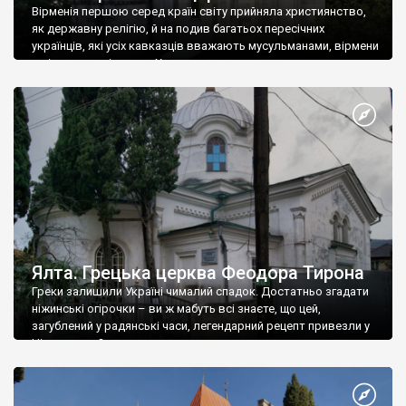
Вірменія першою серед країн світу прийняла християнство,
як державну релігію, й на подив багатьох пересічних
українців, які усіх кавказців вважають мусульманами, вірмени
є відданими вірянами Христа
Ялта. Грецька церква Феодора Тирона
Греки залишили Україні чималий спадок. Достатньо згадати
ніжинські огірочки – ви ж мабуть всі знаєте, що цей,
загублений у радянські часи, легендарний рецепт привезли у
Ніжин греки?