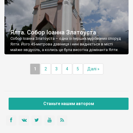
Ялта. Собор Іоанна Златоуста
Собор Іоанна Златоуста – одна із перших мурованих споруд
Ялти. Його 45-метрова дзвіниця і нині видніється в місті
майже звідусіль, а колись це була висотна домінанта Ялти.
1
2
3
4
5
Далі »
Станьте нашим автором