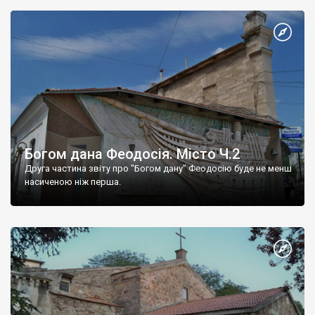
Богом дана Феодосія. Місто Ч.2
Друга частина звіту про "Богом дану" Феодосію буде не менш
насиченою ніж перша.