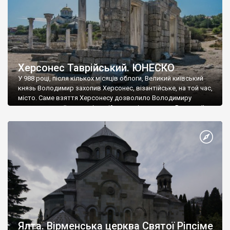
Херсонес Таврійський. ЮНЕСКО
У 988 році, після кількох місяців облоги, Великий київський
князь Володимир захопив Херсонес, візантійське, на той час,
місто. Саме взяття Херсонесу дозволило Володимиру
диктувати свої умови візантійському імператору Василю ІІ, та
одружитися з його дочкою Ганною. Цього ж року, в
Херсонесі Володимир-язичник, став Василем-християнином.
А потім було Хрещення Русі. На честь Херсонесу Таврійського
названо місто […]
Ялта. Вірменська церква Святої Ріпсіме