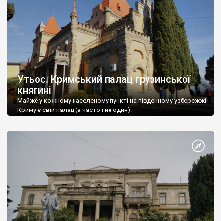
Утьос. Кримський палац грузинської
княгині
Майже у кожному населеному пункті на південному узбережжі
Криму є свій палац (а часто і не один).