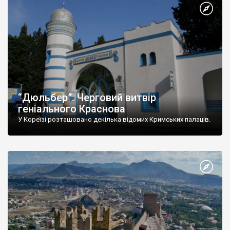
“Дюльбер”. Черговий витвір
геніального Краснова
У Кореїзі розташовано декілька відомих Кримських палаців.