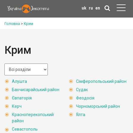
uk
ru
en
Головна
>
Крим
Крим
Алушта
Сімферопольський район
Бахчисарайський район
Судак
Євпаторія
Феодосія
Керч
Чорноморський район
Красноперекопський
Ялта
район
Севастополь