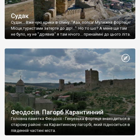
Судак
Судак... Вже чую крики в спину: "Ааа, попса! Муляжна фортеця!
Місце,туристами затерте до дір!..." Но то шо? А мене ще там
не було, ну не "дірявив" я там нічого... принаймні до цього літа.
Феодосія. Пагорб Карантинний
Головна памятка Феодосії - Генуезька фортеця знаходиться в
старому районі - на Карантинному пагорбі, який підноситься в
південній частині міста.