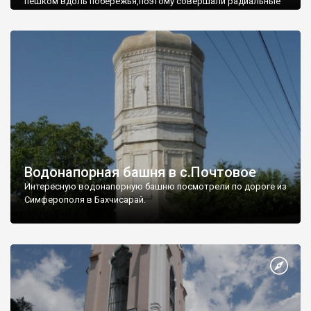
пешком вдоль побережья,поэтому совершали радиальные
вылазки из Оленевки.
Водонапорная башня в с.Почтовое
Интересную водонапорную башню посмотрели по дороге из
Симферополя в Бахчисарай.