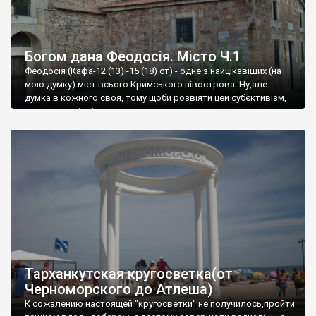
Богом дана Феодосія. Місто Ч.1
Феодосія (Кафа-12 (13) -15 (18) ст) - одне з найцікавіших (на
мою думку) міст всього Кримського півострова .Ну,але
думка в кожного своя, тому щоби розвіяти цей субєктивізм,
запрошую відвідати це
Тарханкутская кругосветка(от
Черноморского до Атлеша)
К сожалению настоящей "кругосветки" не получилось,пройти