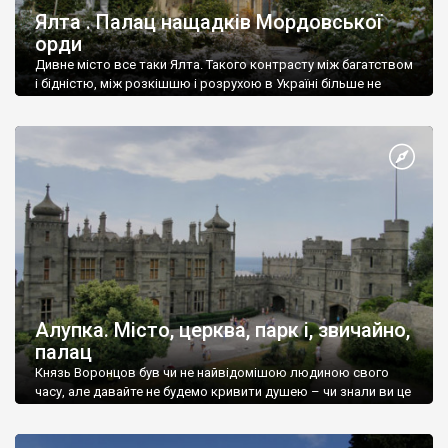
Ялта . Палац нащадків Мордовської
орди
Дивне місто все таки Ялта. Такого контрасту між багатством
і бідністю, між розкішшю і розрухою в Україні більше не
знайдеш.
Алупка. Місто, церква, парк і, звичайно,
палац
Князь Воронцов був чи не найвідомішою людиною свого
часу, але давайте не будемо кривити душею – чи знали ви це
прізвище до відвідин Алупки? Мабуть все таки ні.