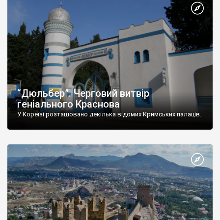
“Дюльбер”. Черговий витвір
геніального Краснова
У Кореїзі розташовано декілька відомих Кримських палаців.