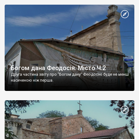
Богом дана Феодосія. Місто Ч.2
Друга частина звіту про "Богом дану" Феодосію буде не менш
насиченою ніж перша.