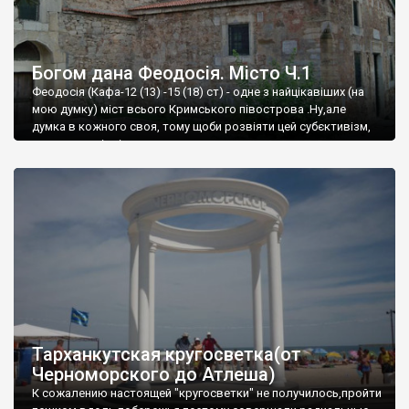
Богом дана Феодосія. Місто Ч.1
Феодосія (Кафа-12 (13) -15 (18) ст) - одне з найцікавіших (на
мою думку) міст всього Кримського півострова .Ну,але
думка в кожного своя, тому щоби розвіяти цей субєктивізм,
запрошую відвідати це
Тарханкутская кругосветка(от
Черноморского до Атлеша)
К сожалению настоящей "кругосветки" не получилось,пройти