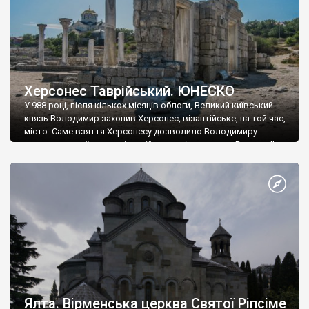
Херсонес Таврійський. ЮНЕСКО
У 988 році, після кількох місяців облоги, Великий київський
князь Володимир захопив Херсонес, візантійське, на той час,
місто. Саме взяття Херсонесу дозволило Володимиру
диктувати свої умови візантійському імператору Василю ІІ, та
одружитися з його дочкою Ганною. Цього ж року, в
Херсонесі Володимир-язичник, став Василем-християнином.
А потім було Хрещення Русі. На честь Херсонесу Таврійського
названо місто […]
Ялта. Вірменська церква Святої Ріпсіме