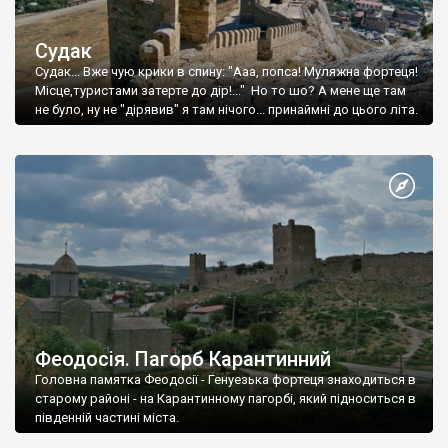
Судак
Судак... Вже чую крики в спину: "Ааа, попса! Муляжна фортеця!
Місце,туристами затерте до дір!..." Но то шо? А мене ще там
не було, ну не "дірявив" я там нічого... принаймні до цього літа.
Феодосія. Пагорб Карантинний
Головна памятка Феодосії - Генуезька фортеця знаходиться в
старому районі - на Карантинному пагорбі, який підноситься в
південній частині міста.