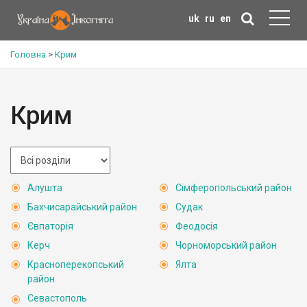
uk
ru
en
Головна
>
Крим
Крим
Алушта
Сімферопольський район
Бахчисарайський район
Судак
Євпаторія
Феодосія
Керч
Чорноморський район
Красноперекопський
Ялта
район
Севастополь