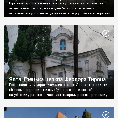
Вірменія першою серед країн світу прийняла християнство,
як державну релігію, й на подив багатьох пересічних
українців, які усіх кавказців вважають мусульманами, вірмени
є відданими вірянами Христа
Ялта. Грецька церква Феодора Тирона
Греки залишили Україні чималий спадок. Достатньо згадати
ніжинські огірочки – ви ж мабуть всі знаєте, що цей,
загублений у радянські часи, легендарний рецепт привезли у
Ніжин греки?