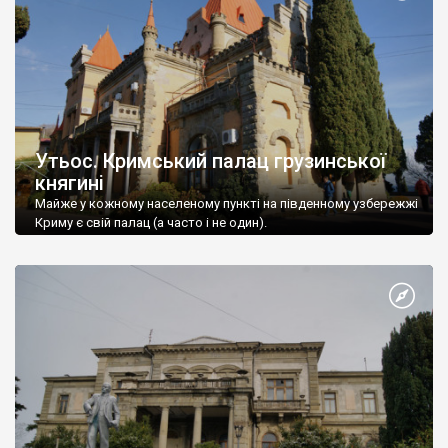
Утьос. Кримський палац грузинської
княгині
Майже у кожному населеному пункті на південному узбережжі
Криму є свій палац (а часто і не один).