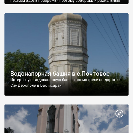
пешком вдоль побережья,поэтому совершали радиальные
вылазки из Оленевки.
Водонапорная башня в с.Почтовое
Интересную водонапорную башню посмотрели по дороге из
Симферополя в Бахчисарай.