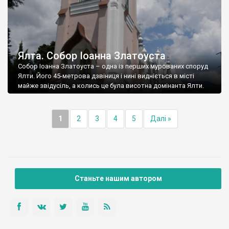
Ялта. Собор Іоанна Златоуста
Собор Іоанна Златоуста – одна із перших мурованих споруд
Ялти. Його 45-метрова дзвіниця і нині видніється в місті
майже звідусіль, а колись це була висотна домінанта Ялти.
1
2
3
4
5
Далі »
Станьте нашим автором