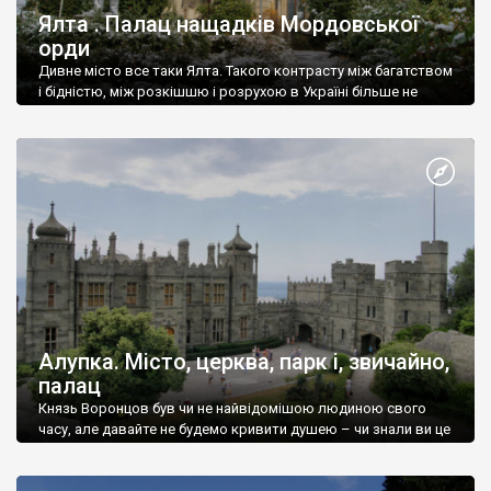
Ялта . Палац нащадків Мордовської
орди
Дивне місто все таки Ялта. Такого контрасту між багатством
і бідністю, між розкішшю і розрухою в Україні більше не
знайдеш.
Алупка. Місто, церква, парк і, звичайно,
палац
Князь Воронцов був чи не найвідомішою людиною свого
часу, але давайте не будемо кривити душею – чи знали ви це
прізвище до відвідин Алупки? Мабуть все таки ні.