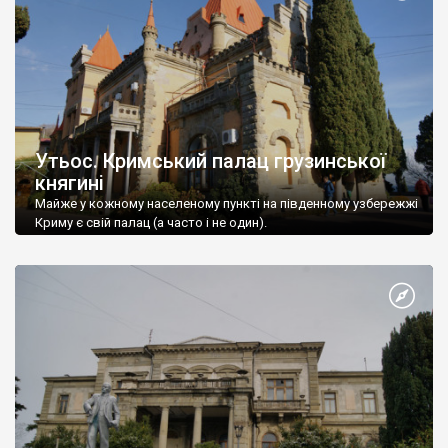
Утьос. Кримський палац грузинської
княгині
Майже у кожному населеному пункті на південному узбережжі
Криму є свій палац (а часто і не один).