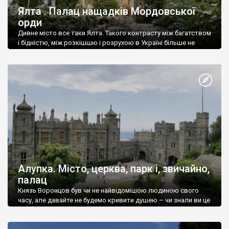
Ялта . Палац нащадків Мордовської
орди
Дивне місто все таки Ялта. Такого контрасту між багатством
і бідністю, між розкішшю і розрухою в Україні більше не
знайдеш.
Алупка. Місто, церква, парк і, звичайно,
палац
Князь Воронцов був чи не найвідомішою людиною свого
часу, але давайте не будемо кривити душею – чи знали ви це
прізвище до відвідин Алупки? Мабуть все таки ні.