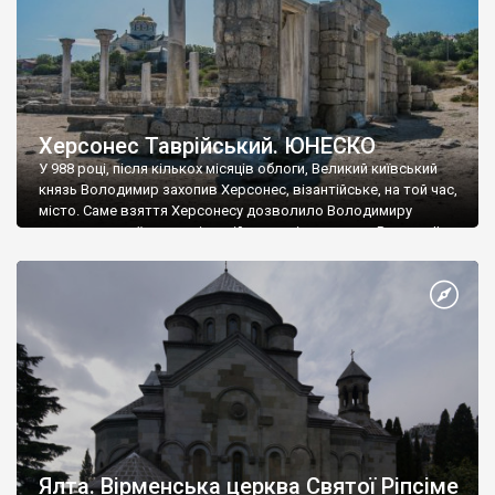
Херсонес Таврійський. ЮНЕСКО
У 988 році, після кількох місяців облоги, Великий київський
князь Володимир захопив Херсонес, візантійське, на той час,
місто. Саме взяття Херсонесу дозволило Володимиру
диктувати свої умови візантійському імператору Василю ІІ, та
одружитися з його дочкою Ганною. Цього ж року, в
Херсонесі Володимир-язичник, став Василем-християнином.
А потім було Хрещення Русі. На честь Херсонесу Таврійського
названо місто […]
Ялта. Вірменська церква Святої Ріпсіме