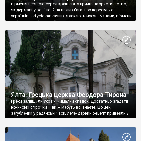
Вірменія першою серед країн світу прийняла християнство,
як державну релігію, й на подив багатьох пересічних
українців, які усіх кавказців вважають мусульманами, вірмени
є відданими вірянами Христа
Ялта. Грецька церква Феодора Тирона
Греки залишили Україні чималий спадок. Достатньо згадати
ніжинські огірочки – ви ж мабуть всі знаєте, що цей,
загублений у радянські часи, легендарний рецепт привезли у
Ніжин греки?