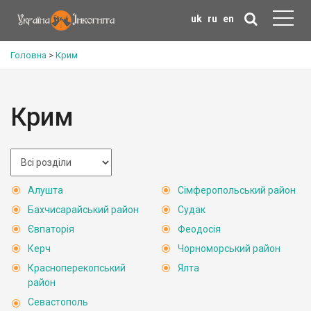
uk
ru
en
Головна
>
Крим
Крим
Алушта
Сімферопольський район
Бахчисарайський район
Судак
Євпаторія
Феодосія
Керч
Чорноморський район
Красноперекопський
Ялта
район
Севастополь