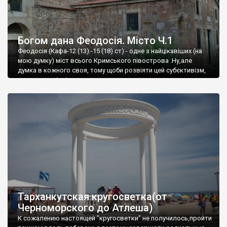
Богом дана Феодосія. Місто Ч.1
Феодосія (Кафа-12 (13) -15 (18) ст) - одне з найцікавіших (на
мою думку) міст всього Кримського півострова .Ну,але
думка в кожного своя, тому щоби розвіяти цей субєктивізм,
запрошую відвідати це
Тарханкутская кругосветка(от
Черноморского до Атлеша)
К сожалению настоящей "кругосветки" не получилось,пройти