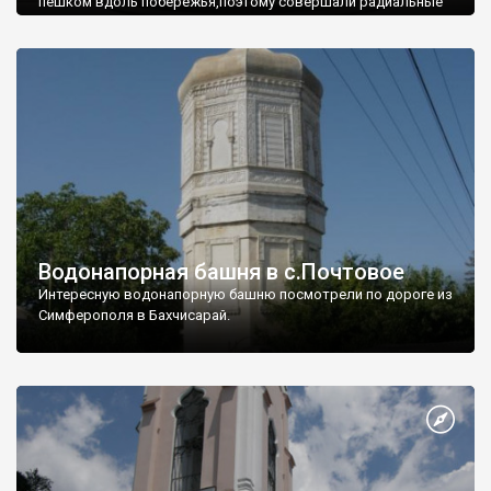
пешком вдоль побережья,поэтому совершали радиальные
вылазки из Оленевки.
Водонапорная башня в с.Почтовое
Интересную водонапорную башню посмотрели по дороге из
Симферополя в Бахчисарай.