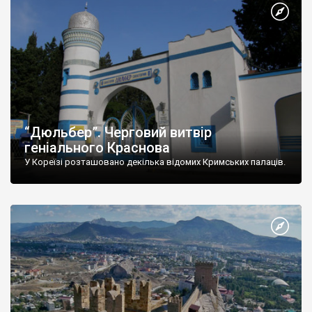
“Дюльбер”. Черговий витвір
геніального Краснова
У Кореїзі розташовано декілька відомих Кримських палаців.