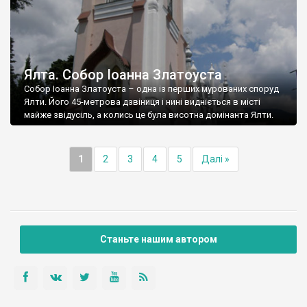
Ялта. Собор Іоанна Златоуста
Собор Іоанна Златоуста – одна із перших мурованих споруд
Ялти. Його 45-метрова дзвіниця і нині видніється в місті
майже звідусіль, а колись це була висотна домінанта Ялти.
1
2
3
4
5
Далі »
Станьте нашим автором