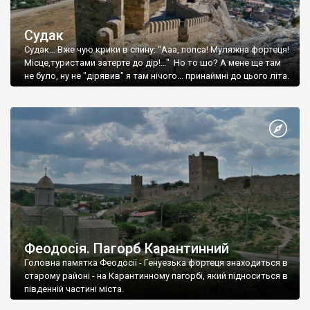
Судак
Судак... Вже чую крики в спину: "Ааа, попса! Муляжна фортеця!
Місце,туристами затерте до дір!..." Но то шо? А мене ще там
не було, ну не "дірявив" я там нічого... принаймні до цього літа.
Феодосія. Пагорб Карантинний
Головна памятка Феодосії - Генуезька фортеця знаходиться в
старому районі - на Карантинному пагорбі, який підноситься в
південній частині міста.