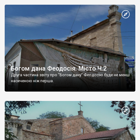
Богом дана Феодосія. Місто Ч.2
Друга частина звіту про "Богом дану" Феодосію буде не менш
насиченою ніж перша.